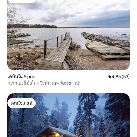
โดนใจเกสต์
เคบินใน Sipoo
คะแนนเฉลี่ย 4.
4.85 (53)
กระท่อมไม้เล็กๆ ริมทะเลพร้อมซาวน่า
โดนใจเกสต์
โดนใจเกสต์