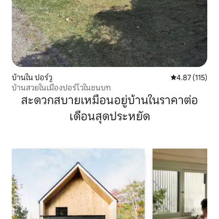
บ้านใน ปอร์วู
คะแนนเฉลี่ย 4.8
4.87 (115)
บ้านสวยในเมืองปอร์โวในชนบท
สะดวกสบายเหมือนอยู่บ้านในราคาต่อ
เดือนสุดประหยัด