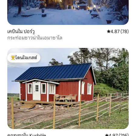
เคบินใน ปอร์วู
คะแนนเฉลี่ย 4.
4.87 (78)
กระท่อมซาวน่าในเอมาซาโล
โดนใจเกสต์
โดนใจเกสต์ที่สุด
คอทเทจใน Kurböle
คะแนนเฉลี่ย 4.9
4.97 (216)