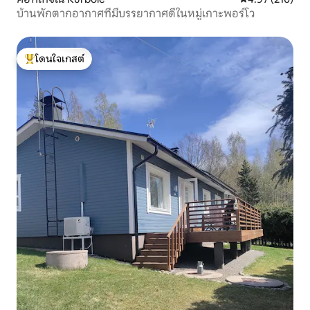
บ้านพักตากอากาศที่มีบรรยากาศดีในหมู่เกาะพอร์โว
โดนใจเกสต์
โดนใจเกสต์ที่สุด