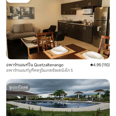
โดนใจเกสต์
อพาร์ทเมนท์ใน Quetzaltenango
คะแนนเฉลี่ย 4.9
4.95 (110)
อพาร์ทเมนท์บูทีคหรูในเกตซัลเตนังโก 5
ซูเปอร์โฮสต์
ซูเปอร์โฮสต์