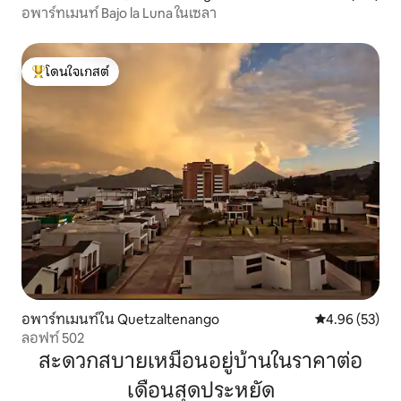
อพาร์ทเมนท์ Bajo la Luna ในเซลา
โดนใจเกสต์
โดนใจเกสต์ที่สุด
อพาร์ทเมนท์ใน Quetzaltenango
คะแนนเฉลี่ย 4.
4.96 (53)
ลอฟท์ 502
สะดวกสบายเหมือนอยู่บ้านในราคาต่อ
เดือนสุดประหยัด