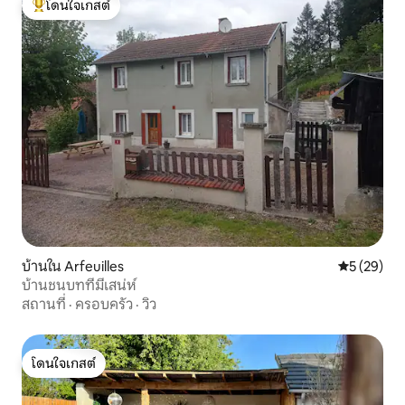
โดนใจเกสต์
โดนใจเกสต์ที่สุด
บ้านใน Arfeuilles
คะแนนเฉลี่ย
5 (29)
บ้านชนบทที่มีเสน่ห์
สถานที่
·
ครอบครัว
·
วิว
โดนใจเกสต์
โดนใจเกสต์