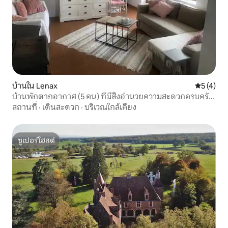
บ้านใน Lenax
คะแนนเฉลี่
5 (4)
บ้านพักตากอากาศ (5 คน) ที่มีสิ่งอำนวยความสะดวกครบครัน
พร้อมอาคารเสริม
สถานที่
·
เดินสะดวก
·
บริเวณใกล้เคียง
ซูเปอร์โฮสต์
ซูเปอร์โฮสต์