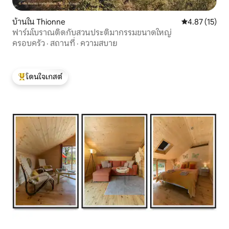
บ้านใน Thionne
คะแนนเฉลี่ย 4.
4.87 (15)
ฟาร์มโบราณติดกับสวนประติมากรรมขนาดใหญ่
ครอบครัว
·
สถานที่
·
ความสบาย
โดนใจเกสต์
โดนใจเกสต์ที่สุด