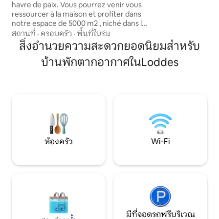
havre de paix. Vous pourrez venir vous
คุณภาพร่วมกันหรื
ressourcer à la maison et profiter dans
สำคัญในชีวิตมันเป็
notre espace de 5000 m2 , niché dans le
อย่างแท้จริงที่คุณจะ
Brionnais et découvrir la beauté de notre
สถานที่
·
ครอบครัว
·
พื้นที่ในร่ม
région. Nous vivons dans une autre
สิ่งอำนวยความสะดวกยอดนิยมสำหรับ
partie de la maison. Votre logement est
บ้านพักตากอากาศในLoddes
totalement autonome. Draps et
serviettes inclus. Petit déjeuner bio en
supplément à payer sur place : 7 euros /
pers Thé, café , cacao, pain frais, beurre,
confiture maison, jus de fruits , yahourt,
oeufs de nos poules…
ห้องครัว
Wi-Fi
มีที่จอดรถฟรีบริเวณ