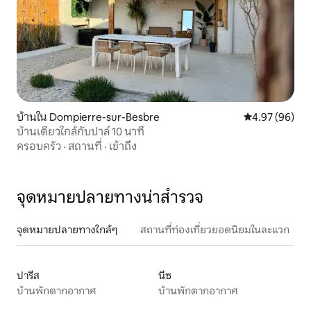
บ้านใน Dompierre-sur-Besbre
คะแนนเฉลี่ย 4.
4.97 (96)
บ้านเดี่ยวใกล้กับปาล์ 10 นาที
ครอบครัว
·
สถานที่
·
เข้าถึง
จุดหมายปลายทางน่าสำรวจ
จุดหมายปลายทางใกล้ๆ
สถานที่ท่องเที่ยวยอดนิยมในละแวก
ปารีส
นีซ
บ้านพักตากอากาศ
บ้านพักตากอากาศ