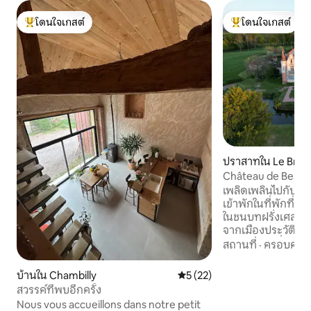
โดนใจเกสต์
โดนใจเกสต์
โดนใจเกสต์ที่สุด
โดนใจเกสต์ที่สุด
ปราสาทใน Le Breui
Château de Beaupo
แวร์ญ
เพลิดเพลินไปกับเส
เข้าพักในที่พักที่ไม่
ในชนบทฝรั่งเศสที่เ
จากเมืองประวัติศา
กลางแจ้งไม่กี่แห่ง
สถานที่
·
ครอบครัว
อาหารขนาดใหญ่ห้
พื้นที่นั่งเล่นกลางแ
บ้านใน Chambilly
คะแนนเฉลี่ย 5 จาก 5, 22 รีวิว
5 (22)
และห้องรับประทา
สวรรค์ที่พบอีกครั้ง
ภายในชาโตว์เป็นสถ
Nous vous accueillons dans notre petit
ครอบครัวและเพื่อนๆ