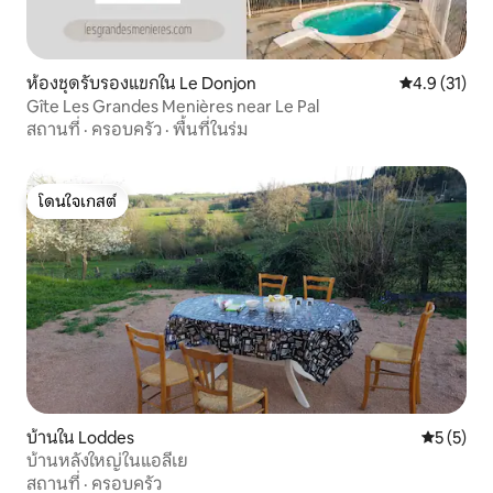
ห้องชุดรับรองแขกใน Le Donjon
คะแนนเฉลี่ย 4
4.9 (31)
Gîte Les Grandes Menières near Le Pal
สถานที่
·
ครอบครัว
·
พื้นที่ในร่ม
โดนใจเกสต์
โดนใจเกสต์
บ้านใน Loddes
คะแนนเฉลี่
5 (5)
บ้านหลังใหญ่ในแอลีเย
สถานที่
·
ครอบครัว