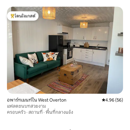
โดนใจเกสต์
โดนใจเกสต์ที่สุด
อพาร์ทเมนท์ใน West Overton
คะแนนเฉลี่ย 4.
4.96 (56)
แฟลตชนบทสวยงาม
ครอบครัว
·
สถานที่
·
พื้นที่กลางแจ้ง