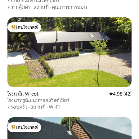
คอทเทจในฟาร์มวิลต์เชียร์
ความคุ้มค่า
·
สถานที่
·
คุณภาพการนอน
โดนใจเกสต์
โดนใจเกสต์ที่สุด
โรงนาใน Wilcot
คะแนนเฉลี่ย 4.
4.98 (42)
โรงนาหรูในชนบทของวิลต์เชียร์
ครอบครัว
·
สถานที่
·
Wi-Fi
โดนใจเกสต์
โดนใจเกสต์ที่สุด