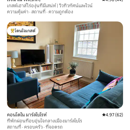
เกสต์เฮาส์ไร่องุ่นที่มีเสน่ห์ | วิวทิวทัศน์และไวน์
ความคุ้มค่า
·
สถานที่
·
ความถูกต้อง
โดนใจเกสต์
โดนใจเกสต์ที่สุด
คอนโดใน มาร์ลโบโรห์
คะแนนเฉลี่ย 4.
4.97 (62)
ที่พักผ่อนที่อบอุ่นใจกลางเมืองมาร์ลโบโร
สถานที่
·
ครอบครัว
·
ที่จอดรถ