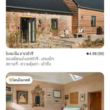
โรงนาใน อาเวบิวรี
คะแนนเฉลี่ย 4.
4.98 (59)
ลองสโตนส์ แอฟบิวรี - เคนเน็ท
สถานที่
·
ความคุ้มค่า
·
เข้าถึง
โดนใจเกสต์
โดนใจเกสต์ที่สุด