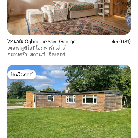
โรงนาใน Ogbourne Saint George
คะแนนเฉลี่ย 5
5.0 (81)
เดอะสตูดิโอที่โฮมฟาร์มเฮ้าส์
ครอบครัว
·
สถานที่
·
ฮีตเตอร์
โดนใจเกสต์
โดนใจเกสต์