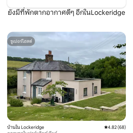
ยังมีที่พักตากอากาศดีๆ อีกในLockeridge
ซูเปอร์โฮสต์
ซูเปอร์โฮสต์
บ้านใน Lockeridge
คะแนนเฉลี่ย 4.
4.82 (68)