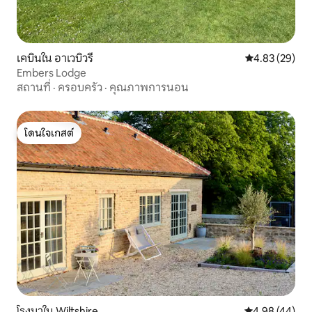
เคบินใน อาเวบิวรี
คะแนนเฉลี่ย 4.
4.83 (29)
Embers Lodge
สถานที่
·
ครอบครัว
·
คุณภาพการนอน
โดนใจเกสต์
โดนใจเกสต์
โรงนาใน Wiltshire
คะแนนเฉลี่ย 4.
4.98 (44)