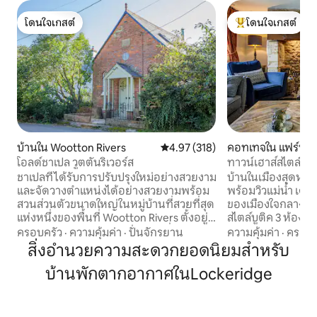
โดนใจเกสต์
โดนใจเกสต์
โดนใจเกสต์
โดนใจเกสต์ที่สุด
บ้านใน Wootton Rivers
คะแนนเฉลี่ย 4.97 จาก 5, 318 รีวิว
4.97 (318)
คอทเทจใน แฟร์ฟอร
โอลด์ชาเปล วูตตันริเวอร์ส
ทาวน์เฮาส์สไตล์จอร
เมืองคอตส์วอลด์
ชาเปลที่ได้รับการปรับปรุงใหม่อย่างสวยงาม
บ้านในเมืองสุดหรูสุ
และจัดวางตำแหน่งได้อย่างสวยงามพร้อม
พร้อมวิวแม่น้ำ เดิมเป็นที่ทำการไปรษณีย์
สวนส่วนตัวขนาดใหญ่ในหมู่บ้านที่สวยที่สุด
ของเมืองใจกลางแฟร์ฟอร์ด
แห่งหนึ่งของพื้นที่ Wootton Rivers ตั้งอยู่
สไตล์บูติค 3 ห้องห้
ใน North Wessex Downs Area ที่มีความ
ห้องครัวขนาดใหญ่ท
ครอบครัว
·
ความคุ้มค่า
·
ปั่นจักรยาน
ความคุ้มค่า
·
ครอบค
สวยงามทางธรรมชาติที่โดดเด่นพร้อมกับ
พื้นที่นั่งเล่นกว้
สิ่งอำนวยความสะดวกยอดนิยมสำหรับ
การเดินที่สวยงามไปตามคลอง Kennet &
ใหญ่ สวนผนังหินสวยล้อมรอบ เราอยู่ติดกับ
บ้านพักตากอากาศในLockeridge
Avon, Ridgeway และป่า Savernake
อินน์ในศตวรรษที่ 15 
หมู่บ้านนี้มีผับมุงจากสมัยศตวรรษที่ 16 อยู่
เลือกมากมายในบริ
ใกล้กับโบสถ์มาก นอกจากนี้เรายังอยู่บนเส้น
อิตาเลียนร้านค้าท้
ทาง National Cycle Network 4 และใกล้กับ
กาแฟและร้านอาหารใ