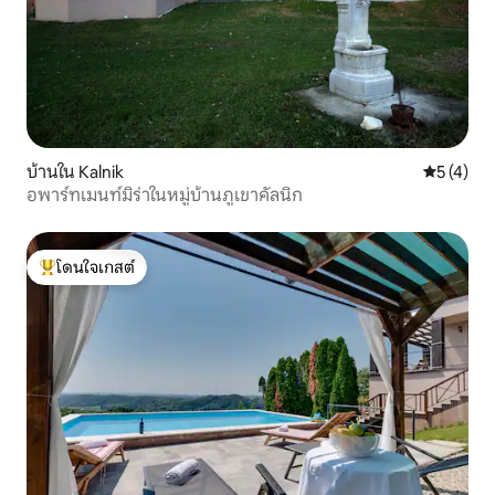
บ้านใน Kalnik
คะแนนเฉลี่
5 (4)
อพาร์ทเมนท์มิร่าในหมู่บ้านภูเขาคัลนิก
โดนใจเกสต์
โดนใจเกสต์ที่สุด