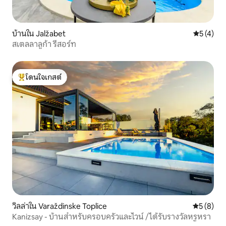
บ้านใน Jalžabet
คะแนนเฉลี่
5 (4)
สเตลลาลูก้า รีสอร์ท
โดนใจเกสต์
โดนใจเกสต์ที่สุด
วิลล่าใน Varaždinske Toplice
คะแนนเฉลี่
5 (8)
Kanizsay - บ้านสำหรับครอบครัวและไวน์ / ได้รับรางวัลหรูหรา