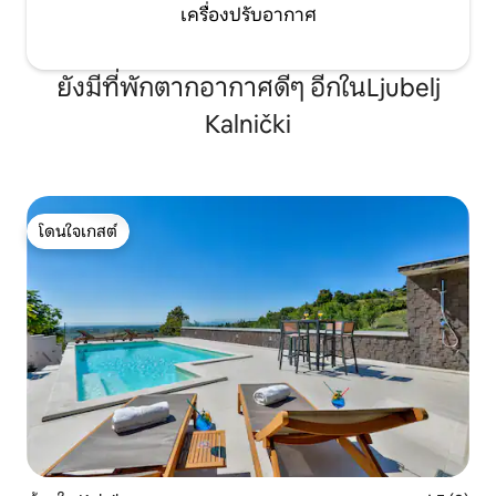
เครื่องปรับอากาศ
ยังมีที่พักตากอากาศดีๆ อีกในLjubelj
Kalnički
โดนใจเกสต์
โดนใจเกสต์