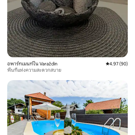
อพาร์ทเมนท์ใน Varaždin
คะแนนเฉลี่ย 4.
4.97 (90)
พื้นที่แห่งความสะดวกสบาย