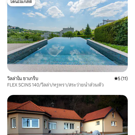
โดนใจเกสต์
โดนใจเกสต์
วิลล่าใน ซาเกร็บ
คะแนนเฉลี่ย
5 (11)
FLEX SCINS 140/วิลล่า/หรูหรา/สระว่ายน้ำส่วนตัว