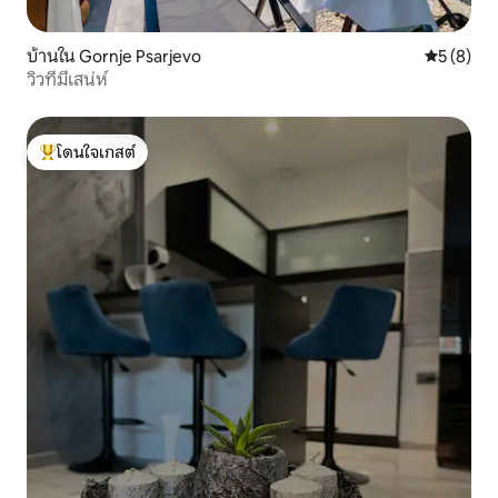
บ้านใน Gornje Psarjevo
คะแนนเฉลี่
5 (8)
วิวที่มีเสน่ห์
โดนใจเกสต์
โดนใจเกสต์ที่สุด