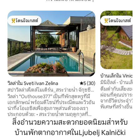
โดนใจเกสต์
โดนใจเกสต์
โดนใจเกสต์ที่สุด
โดนใจเกสต์ที่สุด
บ้านเล็กใน Vinica 
มินิฮิลล์ - บ้านเล็ก
วิลล่าใน Sveti Ivan Zelina
คะแนนเฉลี่ย 5 จาก 5, 30 รีวิว
5 (30)
ดื่มด่ำกับเสียงขอ
สปาวิลล่าสไตล์โมเดิร์น_สระว่ายน้ำ จักุซซี่
ผ่อนที่คุณปรารถนา ท
และซาวน่า_outhouse377
วิลล่า “Outhouse377” เป็นที่พักสุดหรูที่มี
จากชีวิตประจำวัน มีม
เอกลักษณ์ พร้อมดีไซน์ที่ประณีตและวิวอัน
พิเศษที่สร้างขึ้นเพ
น่าทึ่ง โอเอซิสเพื่อสุขภาพส่วนตัวของเรา
เพลิดเพลิน และการ
ประกอบด้วย: • สระว่ายน้ำตามฤดูกาลที่
💚 ที่นี่ไม่ใช่ที่พั
ล้อมรอบด้วยธรรมชาติที่สงบ • อ่างน้ำ
สิ่งอำนวยความสะดวกยอดนิยมสำหรับ
ดั้งเดิม มินิฮิลล์เป็
ร้อนตลอดทั้งปี (จากุซซี่/วอร์ลพูล) สำหรับ
มองหามากกว่าคว
บ้านพักตากอากาศในLjubelj Kalnički
การพักผ่อนใต้แสงดาวหรือเริ่มต้นวันใหม่ไม่
กำลังมองหาประสบกา
ว่าจะฤดูใด • ซาวน่าส่วนตัวเพื่อความสดชื่น