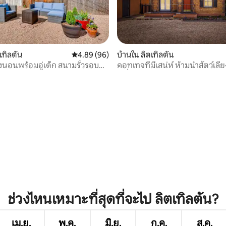
เทิลตัน
คะแนนเฉลี่ย 4.89 จาก 5, 96 รีวิว
4.89 (96)
บ้านใน ลิตเทิลตัน
องนอนพร้อมอู่เด็ก สนามรั้วรอบ
คอทเทจที่มีเสน่ห์ ห้ามนำสัตว์เลี้ย
ำหรับสุนัข
เครื่องปรับอากาศ เรดร็อกส์ มีใ
 21 รีวิว
ช่วงไหนเหมาะที่สุดที่จะไป ลิตเทิลตัน?
เม.ย.
พ.ค.
มิ.ย.
ก.ค.
ส.ค.