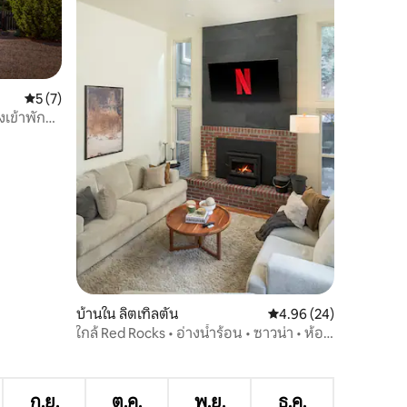
คะแนนเฉลี่ย 5 จาก 5, 7 รีวิว
5 (7)
งเข้าพัก
บอนุญาต
บ้านใน ลิตเทิลตัน
คะแนนเฉลี่ย 4.96 จาก 5,
4.96 (24)
ใกล้ Red Rocks • อ่างน้ำร้อน • ซาวน่า • ห้อง
เล่นเกม
ก.ย.
ต.ค.
พ.ย.
ธ.ค.