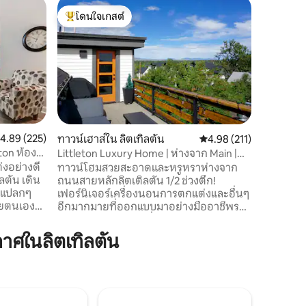
ทาวน์เฮาส
โดนใจเกสต์
โดนใจ
บ้านทันสม
โดนใจเกสต์ที่สุด
โดนใจเกส
ทำงาน + 
ยินดีต้อน
ที่พักแสน
ระดับสูง
เดินชมวิว! เริ่มต้นวันด้วยกาแฟอุ่น
ดาดฟ้าส่
สบายๆตาม
เสน่ห์ หล
รางวัลตัว
ะแนนเฉลี่ย 4.89 จาก 5, 225 รีวิว
4.89 (225)
ทาวน์เฮาส์ใน ลิตเทิลตัน
คะแนนเฉลี่ย 4.98 จาก 5, 
4.98 (211)
น้ำร้อนผ
ton ห้อง
Littleton Luxury Home | ห่างจาก Main |
ร่วมการวิ
Mtn Views
่งอย่างดี
ทาวน์โฮมสวยสะอาดและหรูหราห่างจาก
"ที่น่าป
น เดิน
ถนนสายหลักลิตเติลตัน 1/2 ช่วงตึก!
ความตื่น
าแปลกๆ
เฟอร์นิเจอร์เครื่องนอนการตกแต่งและอื่นๆ
ธรรมชาติ
อีกมากมายที่ออกแบบมาอย่างมืออาชีพระ
ดับไฮเอนด์! วิวภูเขาที่สวยงามจากดาดฟ้า
ดาดฟ้าส่วนตัวและทำเลใจกลางเมืองที่น่า
ศในลิตเทิลตัน
เคด! -
ตื่นตาตื่นใจห่างจากรถไฟฟ้ารางเบา 2 ช่วง
สำหรับ
ตึกเพื่อไปยังตัวเมืองเดนเวอร์ที่จอดรถริม
ถนนส่วนตัว 2 แห่งในโรงรถที่แนบมาและเป็น
มิตรกับสัตว์เลี้ยง! มาเพลิดเพลินกับทุกอย่าง
หายากใน
ที่ลิตเติลตันและเดนเวอร์มีให้! ยินดีต้อนรับ