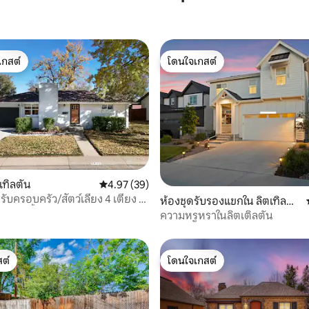
เกสต์
โดนใจเกสต์
์ที่สุด
โดนใจเกสต์
43 รีวิว
เทิลตัน
คะแนนเฉลี่ย 4.97 จาก 5, 39 รีวิว
4.97 (39)
บครอบครัว/สัตว์เลี้ยง 4 เตียง 3
ห้องชุดรับรองแขกใน ลิตเทิลตั
 ห้องน้ำ ลิตเทิลตัน
น
ความหรูหราในลิตเติลตัน
ต์
โดนใจเกสต์
ต์
โดนใจเกสต์