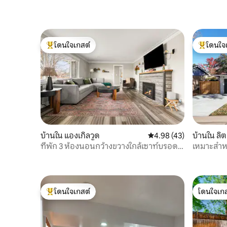
โดนใจเกสต์
โดนใจ
โดนใจเกสต์ที่สุด
โดนใจเกสต
บ้านใน แองเกิลวูด
คะแนนเฉลี่ย 4.98 จาก 5, 
4.98 (43)
บ้านใน ลิต
ที่พัก 3 ห้องนอนกว้างขวางใกล้เซาท์บรอด
เหมาะสำหรั
เวย์และดิยู!
ห้องนอน/2
โดนใจเกสต์
โดนใจเกส
โดนใจเกสต์ที่สุด
โดนใจเกส