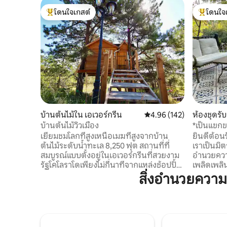
โดนใจเกสต์
โดนใจ
โดนใจเกสต์ที่สุด
โดนใจเกสต
บ้านต้นไม้ใน เอเวอร์กรีน
คะแนนเฉลี่ย 4.96 จาก 5, 1
4.96 (142)
ห้องชุดรั
น
บ้านต้นไม้วิวเมือง
*เป็นแขกข
ขวางพร้อม
เยี่ยมชมโลกที่สูงเหนือเมฆที่สูงจากบ้าน
ยินดีต้อนร
ต้นไม้ระดับน้ำทะเล 8,250 ฟุต สถานที่ที่
เราเป็นมิต
สมบูรณ์แบบตั้งอยู่ในเอเวอร์กรีนที่สวยงาม
อำนวยควา
รัฐโคโลราโดเพียงไม่กี่นาทีจากแหล่งช้อปปิ้ง
เพลิดเพล
ร้านอาหารทะเลสาบเอเวอร์กรีนการเดินป่า
อยู่บ้านโ
สิ่งอำนวยควา
และอื่นๆอีกมากมาย สถานที่พักผ่อนสุดหรู
เดนเวอร์และเทือกเ
ที่เต็มไปด้วยท่อประปาแห่งนี้เป็นจุดที่
ปรับปรุงห
สมบูรณ์แบบสำหรับการเชื่อมต่ออีกครั้งและ
ว่าคุณจะช
มีช่วงเวลาที่โรแมนติกห่างจากความเร่งรีบ
เป็นห้องพ
ของชีวิต เตียงคิงไซส์ ทีวี เกม เครื่องปรับ
ห้องครัวห