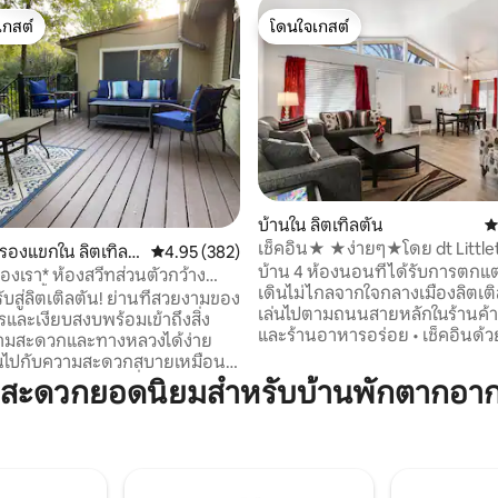
เกสต์
โดนใจเกสต์
์ที่สุด
โดนใจเกสต์
บ้านใน ลิตเทิลตัน
ค
เช็คอิน★ ★ง่ายๆ★โดย dt Little
42 รีวิว
บรองแขกใน ลิตเทิลตั
คะแนนเฉลี่ย 4.95 จาก 5, 382 รีวิว
4.95 (382)
ครัวเต็มรูปแบบ ★
บ้าน 4 ห้องนอนที่ได้รับการตกแต
องเรา* ห้องสวีทส่วนตัวกว้าง
เดินไม่ไกลจากใจกลางเมืองลิตเติลตั
อ่างน้ำร้อน
ับสู่ลิตเติลตัน! ย่านที่สวยงามของ
เล่นไปตามถนนสายหลักในร้านค้
รและเงียบสงบพร้อมเข้าถึงสิ่ง
และร้านอาหารอร่อย • เช็คอินด้วยตนเอง
มสะดวกและทางหลวงได้ง่าย
ด้วยคีย์แพด • เดินไปตัวเมืองลิตเติลตันใน
ินไปกับความสะดวกสบายเหมือน
ตัวเมืองลิตเติลตัน • ห้องพักผ่อนพร้อมทีวี
ดยไม่พลาดความน่าตื่นเต้นของ
มสะดวกยอดนิยมสำหรับบ้านพักตากอากา
HD ขนาด 55 นิ้วฟูสบอลเครื่องอาร์
ขาร็อกกี้ เมื่อเร็วๆนี้เราได้
สถานที่หลบซ่อนแฮร์รี่พอตเตอร์
้องชุดรับรองแขกของเราและหวัง
เด็กๆ • 20 นาทีบนรางเบาไปยังตัวเมือง
อบมันเช่นเดียวกับเรา ห้องสวีท
เดนเวอร์ • สิ่งอำนวยความสะดวกครบครัน +
ักที่มีห้องนอน 2 ห้องนอนห้องน้ำ
ห้องครัวที่มีอุปกรณ์ครบครัน - 
้องรับประทานอาหารห้องซักรีด