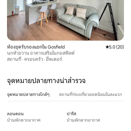
ห้องชุดรับรองแขกใน Gosfield
คะแนนเฉลี่ย 5
5.0 (20)
นกหัวขวาน อาคารเสริมในกอสฟิลด์
สถานที่
·
ครอบครัว
·
ฮีตเตอร์
จุดหมายปลายทางน่าสำรวจ
จุดหมายปลายทางใกล้ๆ
สถานที่ท่องเที่ยวยอดนิยมในละแวก
ลอนดอน
ปารีส
บ้านพักตากอากาศ
บ้านพักตากอากาศ