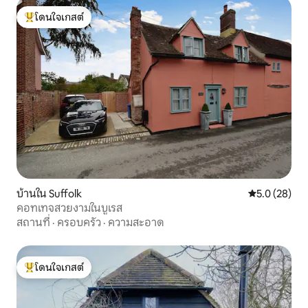
โดนใจเกสต์
โดนใจเกสต์ที่สุด
บ้านใน Suffolk
คะแนนเฉลี่ย 5
5.0 (28)
คอทเทจสวยงามในบูเรส
สถานที่
·
ครอบครัว
·
ความสะอาด
โดนใจเกสต์
โดนใจเกสต์ที่สุด