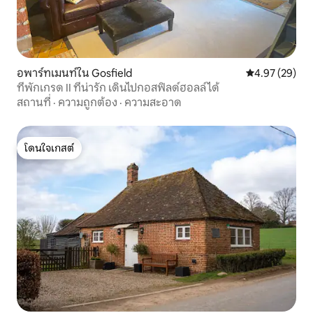
อพาร์ทเมนท์ใน Gosfield
คะแนนเฉลี่ย 4.
4.97 (29)
ที่พักเกรด II ที่น่ารัก เดินไปกอสฟิลด์ฮอลล์ได้
สถานที่
·
ความถูกต้อง
·
ความสะอาด
โดนใจเกสต์
โดนใจเกสต์