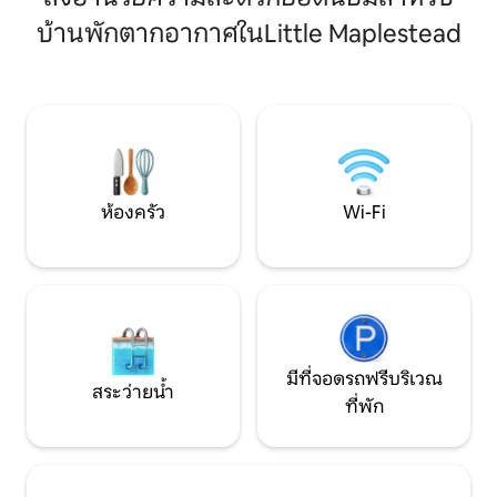
ใหญ่ 2 นาทีร้านอาหารและร้านค้าท้องถิ่น 8
กี่นาที โปรดทราบว่า: 1. เรากำหนดให้เข้าพัก
บ้านพักตากอากาศในLittle Maplestead
-10 นาที กระท่อมเป็นพื้นที่ที่ใช้งานได้จริง
อย่างน้อย 2 คืน 2.
และเข้ากับคนง่ายสำหรับผู้เข้าพักได้สูงสุด 6
ต่ำกว่า 6 เดือนเท่าน
คนพร้อมเตาฟืนเครื่องทำความร้อนส่วน
น้ำหรือเล่นแพดเดิลบ
กลางเครื่องทำความร้อนส่วนกลางฝักบัว
สำหรับปี 2026 - เด็คเพื
อาบน้ำทันทีและอ่างอาบน้ำด้านบน ฉันให้
อ่างน้ำเย็น และฝัก
เช่าอพาร์ทเมนท์ใกล้ๆสำหรับ 4 คน
บริการแล้ว!
ห้องครัว
Wi-Fi
มีที่จอดรถฟรีบริเวณ
สระว่ายน้ำ
ที่พัก