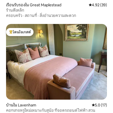
เรือนรับรองใน Great Maplestead
คะแนนเฉลี่ย 4.
4.92 (39)
ร้านตีเหล็ก
ครอบครัว
·
สถานที่
·
สิ่งอำนวยความสะดวก
โดนใจเกสต์
โดนใจเกสต์ที่สุด
บ้านใน Lavenham
คะแนนเฉลี่ย 5
5.0 (17)
คอทเทจหรูใหม่เหมาะกับสุนัข ที่จอดรถยนต์ไฟฟ้า สวน