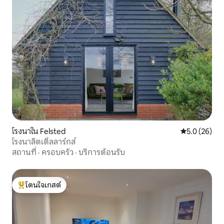
โรงนาใน Felsted
คะแนนเฉลี่ย 5
5.0 (26)
โรงนาลิตเติ้ลลาร์กส์
สถานที่
·
ครอบครัว
·
บริการต้อนรับ
โดนใจเกสต์
โดนใจเกสต์ที่สุด