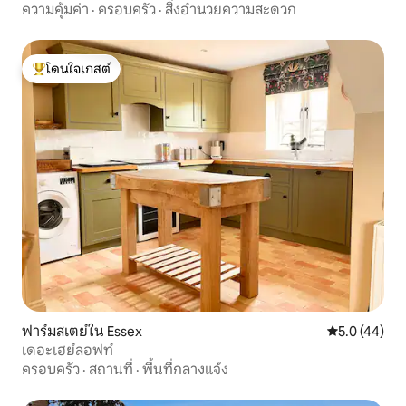
ความคุ้มค่า
·
ครอบครัว
·
สิ่งอำนวยความสะดวก
โดนใจเกสต์
โดนใจเกสต์ที่สุด
ฟาร์มสเตย์ใน Essex
คะแนนเฉลี่ย 5
5.0 (44)
เดอะเฮย์ลอฟท์
ครอบครัว
·
สถานที่
·
พื้นที่กลางแจ้ง