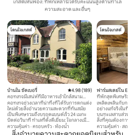
เกสต์เห็นพ้อง: ที่พักเหล่านี้ได้รับคะแนนสูงด้านทำเล
ความสะอาด และอื่นๆ
โดนใจเกสต์
โดนใจเกสต์
โดนใจเกสต์
โดนใจเกสต์
บ้านใน ซัดเบอรี่
คะแนนเฉลี่ย 4.98 จาก 5, 189 รีวิว
4.98 (189)
ฟาร์มสเตย์ใน Esse
คอทเทจมีเสน่ห์ที่มีอาหารเช้าใกล้สนาม
ที่พักสุดพิเศษริมท
หญ้าและสวนสาธารณะ
คอทเทจช่วงเวลาที่น่าทึ่งที่ได้รับการตกแต่ง
เพลิดเพลินกับการเข
ใหม่ด้วยสิ่งอำนวยความสะดวกที่ทันสมัย
อย่างแท้จริงในที่พัก
เป็นพิเศษรวมถึงบรอดแบนด์เร็ว 24 เมกะ
บนทะเลสาบส่วนตัว
บิตต่อวินาที ทำเลที่ตั้งดีเยี่ยม: ใจกลางเมือง
สิ่งที่คุณต้องการเ
ตลาด Sudbury เดินไปทุ่งหญ้าโบราณ 2
ผ่อนอย่างมีความสุข
ความคุ้มค่า
·
ครอบครัว
·
ห้องน้ำ
ความคุ้มค่า
·
สถานที
นาทีสถานีรถไฟ 5 นาทีซูเปอร์มาร์เก็ตขนาด
รับรางวัลเช่น The D
สิ่งอำนวยความสะดวกยอดนิยมสำหรับ