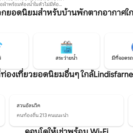
กว้างใหญ่ ซิกแนลเฮาส์จึงเป็นสถา
ื้อผ้าพร้อมห้องน้ำในตัว ไม่มีห้อง
ผ่อนที่เงียบสงบ เดินเพียงไม่กี่นา
นที่จอดรถออฟโรดขนาดใหญ่พร้อม
กยอดนิยมสำหรับบ้านพักตากอากาศใกล้
และร้านอาหารท้องถิ่น พื้นที่นั่งเล
ะตูคู่กว้างรถที่จำเป็นสำหรับการ
ได้รับการออกแบบอย่างพิถีพิถันก
ปกับพื้นที่ที่น่าทึ่งนี้ ใหม่สำหรับ
ตั้งอยู่ในตำแหน่งที่สมบูรณ์แบบเพ
งครัว/ห้องรับประทานอาหาร/
ภาพวิวทะเลที่น่าหลงใหลเพื่อการพ
 พื้นที่อุ่นสำหรับกลุ่มใหญ่และ
สมบูรณ์แบบ
กระยะยาวที่ต้องการจัดเลี้ยงด้วย
ป็นค่าบริการเสริม 20 ปอนด์ต่อ
งการจองและชำระเงินให้เจ้าของ
ข้าพัก
i
สระว่ายน้ำ
มีที่จอดรถ
่ท่องเที่ยวยอดนิยมอื่นๆ ใกล้Lindisfarne
สวนอัลนวิค
คนท้องถิ่น 213 คนแนะนำ
คอนโดให้เช่าพร้อม Wi-Fi