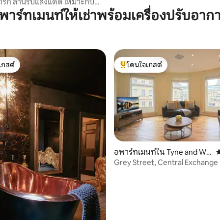
ารัก ลานรับแสงแดด เหมาะกับ
ับ
พาร์ทเมนท์ให้เช่าพร้อมเครื่องปรับอาก
เกสต์
โดนใจเกสต์
์ที่สุด
โดนใจเกสต์ที่สุด
อพาร์ทเมนท์ใน Tyne and We
ค
76 รีวิว
ar
Grey Street, Central Exchange 