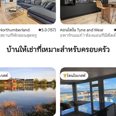
26 รีวิว
Northumberland
คะแนนเฉลี่ย 5.0 จาก 5, 157 รีวิว
5.0 (157)
คอนโดใน Tyne and Wear
ค
 สถานที่พักผ่อนสุดหรู
อพาร์ทเมนท์ 1 ห้องนอนที่มีสไตล
เมือง (นอนได้ 4 คน)
บ้านให้เช่าที่เหมาะสำหรับครอบครัว
เกสต์
โดนใจเกสต์
์ที่สุด
โดนใจเกสต์ที่สุด