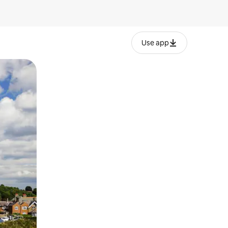
Use app