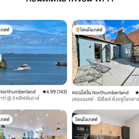
เกสต์
โดนใจเกสต์
์ที่สุด
โดนใจเกสต์ที่สุด
Northumberland
คะแนนเฉลี่ย 4.99 จาก 5, 143 รีวิว
4.99 (143)
113 รีวิว
คอนโดใน Northumberland
ค
าท์ @ 3 คลิฟฟ์เฮาส์
เดอะเนสต์ - มีสไตล์ ตั้งอยู่ใจกลา
พร้อมระเบียงส่วนตัว
เกสต์
โดนใจเกสต์
์ที่สุด
โดนใจเกสต์