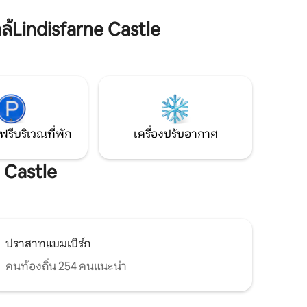
นที่พัก
Way และ St Cuthberts Cave เส้นทาง
ทีจากผับ
จักรยานแห่งชาติใกล้เคียง เบลฟอร์ด 4 ไมล์
Lindisfarne Castle
่นชั้นหนึ่ง
ผ่อนคลายด้วยเตาเผาไม้ที่อบอุ่นหรือเตาผิง
ว่าสองชั้น
กลางแจ้งพร้อมไวน์หนึ่งขวดดื่มด่ำกับวิวและ
ื่อถ่าย
ท้องฟ้ายามค่ำคืนที่มืดมิดรอบตัวคุณ 4G
ักผ่อนที่
วิทยุ พาเพื่อนมาด้วย! ดูที่พักอื่นของเรา
GREYMARE OUTLOOK
ฟรีบริเวณที่พัก
เครื่องปรับอากาศ
 Castle
ปราสาทแบมเบิร์ก
คนท้องถิ่น 254 คนแนะนำ