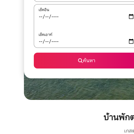
เช็คอิน
เช็คเอาท์
ค้นหา
บ้านพัก
เกสต