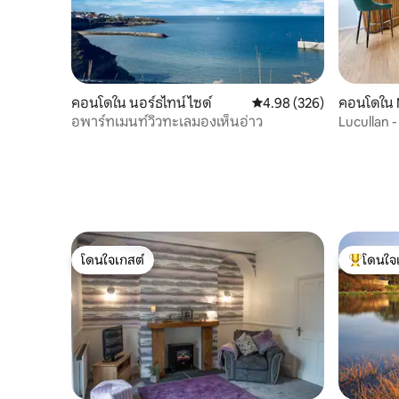
คอนโดใน นอร์ธไทน์ไซด์
คะแนนเฉลี่ย 4.98 จาก 5, 3
4.98 (326)
คอนโดใน 
อพาร์ทเมนท์วิวทะเลมองเห็นอ่าว
Lucullan -
โดนใจเกสต์
โดนใจ
โดนใจเกสต์
โดนใจเกสต