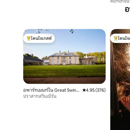
คอทเทจน่
สุนัข ใกล้ผ
อ
โดนใจเกสต์
โดนใจ
โดนใจเกสต์ที่สุด
โดนใจเกสต
อพาร์ทเมนท์ใน Great Swinb
คะแนนเฉลี่ย 4.95 จาก 5, 3
4.95 (376)
urne
ปราสาทสวินเบิร์น