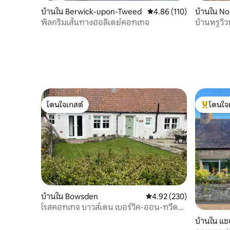
บ้านใน Berwick-upon-Tweed
คะแนนเฉลี่ย 4.86 จาก 5, 1
4.86 (110)
บ้านใน N
พิลกริมเส้นทางฮอลิเดย์คอทเทจ
บ้านหรูวิ
โดนใจเกสต์
โดนใจ
โดนใจเกสต์
โดนใจเกสต
บ้านใน Bowsden
คะแนนเฉลี่ย 4.92 จาก 5, 2
4.92 (230)
โรสคอทเทจ บาวส์เดน เบอร์วิค-ออน-ทวีด
TD152TW
บ้านใน แช