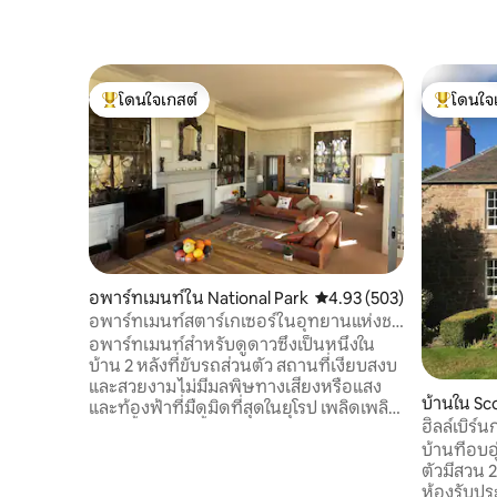
โดนใจเกสต์
โดนใจ
โดนใจเกสต์ที่สุด
โดนใจเกสต
อพาร์ทเมนท์ใน National Park
คะแนนเฉลี่ย 4.93 จาก 5, 5
4.93 (503)
อพาร์ทเมนท์สตาร์เกเซอร์ในอุทยานแห่งชา
ตินอร์ทัมเบอร์แลนด์
อพาร์ทเมนท์สำหรับดูดาวซึ่งเป็นหนึ่งใน
บ้าน 2 หลังที่ขับรถส่วนตัว สถานที่เงียบสงบ
และสวยงาม ไม่มีมลพิษทางเสียงหรือแสง
บ้านใน Sc
และท้องฟ้าที่มืดมิดที่สุดในยุโรป เพลิดเพลิน
ฮิลล์เบิร์นการ์เด้น
ไปกับชั้นบนสุดทั้งหมดด้วยเลานจ์/ห้องครัว
SB00235F
บ้านที่อบ
แบบเปิดโล่งและตู้หนังสือประวัติศาสตร์ ห้อง
ตัวมีสวน 2
นอนพร้อมอ่างอาบน้ำแบบโรลท็อปเตียงคิง
ห้องรับปร
ไซส์ห้องน้ำในตัว มันเป็นที่พักที่ยอดเยี่ยม!