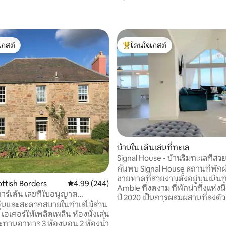
เกสต์
โดนใจเกสต์
์ที่สุด
โดนใจเกสต์ที่สุด
03 รีวิว
บ้านใน เดินเล่นที่ทะเล
Signal House - บ้านริมทะเลที่สว
สร้างปี 2020
ค้นพบ Signal House สถานที่พักผ
ชายหาดที่สวยงามตั้งอยู่บนเนิน
ottish Borders
คะแนนเฉลี่ย 4.99 จาก 5, 244 รีวิว
4.99 (244)
Amble ที่งดงาม ที่พักน่าทึ่งแห่งนี
 เลขที่ใบอนุญาต
ปี 2020 เป็นการผสมผสานที่ลงตัว
อุ่นและสะดวกสบายในทำเลไม้ส่วน
การออกแบบที่ทันสมัยและเสน่ห์ข
 เอเคอร์ให้เพลิดเพลิน ห้องนั่งเล่น
ด้วยวิวที่น่าทึ่งของเกาะโคเกตและช
ะทานอาหาร 3 ห้องนอน 2 ห้องน้ำ