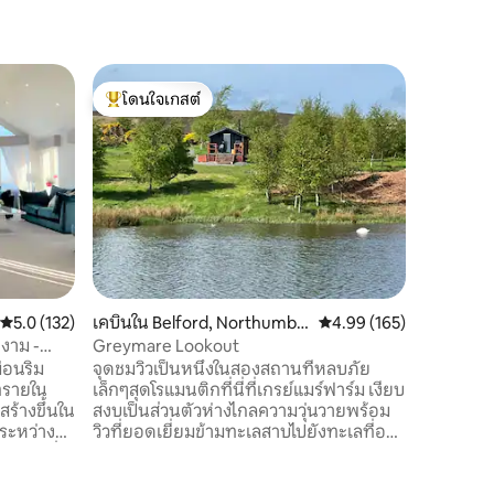
บ้านเล็ก
โดนใจเกสต์
โดนใจ
ที่พักเล็
โดนใจเกสต์ที่สุด
โดนใจเกส
The Annex
เดิมเป็นโ
ปรับปรุงให
ของเราได
พร้อมอาห
พักผ่อนที
ที่พักสำห
ของอาคาร
ใหญ่ได้ น
คะแนนเฉลี่ย 5.0 จาก 5, 132 รีวิว
5.0 (132)
เคบินใน Belford, Northumbe
คะแนนเฉลี่ย 4.99 จาก 5, 
4.99 (165)
ชอบเห็นสุ
rland
ผ่อนอย่าง
ยงาม -
Greymare Lookout
ที่ปลอดภ
่อนริม
จุดชมวิวเป็นหนึ่งในสองสถานที่หลบภัย
ทรายใน
เล็กๆสุดโรแมนติกที่นี่ที่เกรย์แมร์ฟาร์ม เงียบ
้สร้างขึ้นใน
สงบเป็นส่วนตัวห่างไกลความวุ่นวายพร้อม
ระหว่าง
วิวที่ยอดเยี่ยมข้ามทะเลสาบไปยังทะเลที่อยู่
องชายฝั่ง
ไกลออกไปและเนินเขาด้านหลัง ใกล้กับหมู่
ายฝั่งที่
เกาะ Farne, Holy Island, St. Cuthbert's