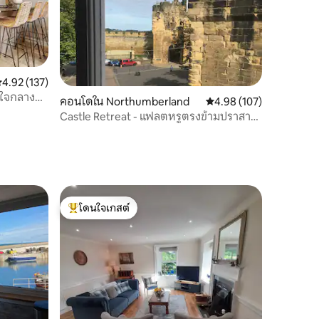
ะแนนเฉลี่ย 4.92 จาก 5, 137 รีวิว
4.92 (137)
์ใจกลาง
คอนโดใน Northumberland
คะแนนเฉลี่ย 4.98 จาก 5, 
4.98 (107)
Castle Retreat - แฟลตหรูตรงข้ามปราสาท
อัลน์วิค
โดนใจเกสต์
โดนใจเกสต์ที่สุด