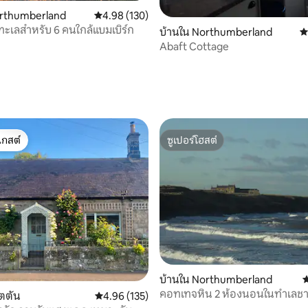
10 รีวิว
orthumberland
คะแนนเฉลี่ย 4.98 จาก 5, 130 รีวิว
4.98 (130)
วทะเลสำหรับ 6 คนใกล้แบมเบิร์ก
บ้านใน Northumberland
ค
Abaft Cottage
เกสต์
ซูเปอร์โฮสต์
์ที่สุด
ซูเปอร์โฮสต์
30 รีวิว
บ้านใน Northumberland
ค
คอทเทจหิน 2 ห้องนอนในทำเลชายฝ
ตตัน
คะแนนเฉลี่ย 4.96 จาก 5, 135 รีวิว
4.96 (135)
สวยงาม