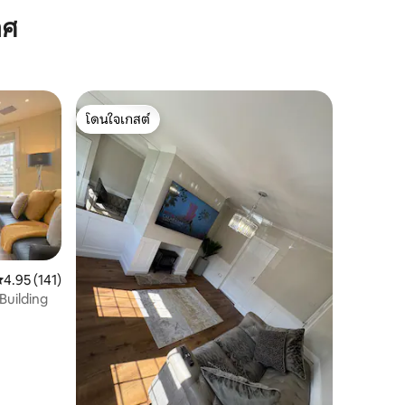
าศ
โดนใจเกสต์
โดนใจเกสต์
ะแนนเฉลี่ย 4.95 จาก 5, 141 รีวิว
4.95 (141)
Building