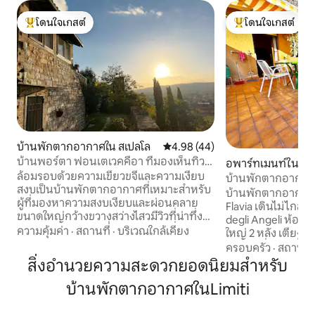
โดนใจเกสต์
โดนใจเกสต์
โดนใจเกสต์ที่สุด
โดนใจเกสต์ที่สุด
บ้านพักตากอากาศใน สเปลโล
คะแนนเฉลี่ย 4.98 จาก 5, 44 รีวิว
4.98 (44)
บ้านพอร์ตา ฟอนเตเวคคีอา ที่มองเห็นทิวท์
อพาร์ทเมนท์ใน ซา
ได้
ล้อมรอบด้วยความเขียวขจีและความเงียบ
เดลลี แองเจลี
บ้านพักตากอากาศ "
สงบเป็นบ้านพักตากอากาศที่เหมาะสำหรับ
บ้านพักตากอากาศข
ผู้ที่มองหาความสงบเงียบและผ่อนคลาย
Flavia เดินไม่ไกล
ขนาดใหญ่กว้างขวางสว่างไสวมีวิวที่น่าทึ่ง
degli Angeli ห้อง
และสภาพแวดล้อมที่แตกต่างกันเพื่อใช้
ความคุ้มค่า
·
สถานที่
·
บริเวณใกล้เคียง
ใหญ่ 2 หลัง เตียงเดี
ประโยชน์ ย้อนกลับไปในปี 1600 ได้รับการ
ระเบียงที่ยอดเยี่ย
ครอบครัว
·
สถานที่
บูรณะอย่างประณีตตั้งอยู่ในอุมเบรียใน
และระเบียงขนาดให
สิ่งอำนวยความสะดวกยอดนิยมสำหรับ
ศูนย์กลางทางประวัติศาสตร์ของ Spello ใน
ประทานอาหารและส
ตำแหน่งที่ได้รับสิทธิพิเศษใกล้กับสถานที่
บ้านพักตากอากาศในLimiti
เงียบๆ Wi-Fi สมาร์ท
ศิลปะมากมาย เพลิดเพลินกับวิวที่ไม่เหมือน
จอดรถในที่พัก มี
ใครซึ่งมีตั้งแต่ Mount Subasio ใน Assisi
ถนนซูเปอร์มาร์เก็