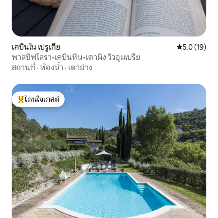
เคบินใน เปรูเกีย
คะแนนเฉลี่ย 5
5.0 (19)
พาสซิฟโลรา•เคบินหิน•เตาผิง วิวอุมเบรีย
สถานที่
·
ห้องน้ำ
·
เตาย่าง
โดนใจเกสต์
โดนใจเกสต์ที่สุด