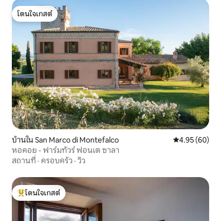
โดนใจเกสต์
โดนใจเกสต์
บ้านใน San Marco di Montefalco
คะแนนเฉลี่ย 4.
4.95 (60)
หอคอย - ฟาร์มทัวร์ ฟอนเต ซาลา
สถานที่
·
ครอบครัว
·
วิว
โดนใจเกสต์
โดนใจเกสต์ที่สุด