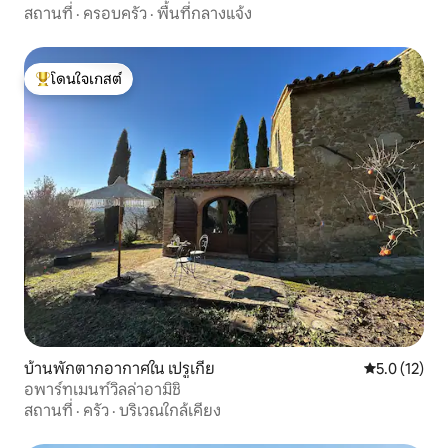
สถานที่
·
ครอบครัว
·
พื้นที่กลางแจ้ง
โดนใจเกสต์
โดนใจเกสต์ที่สุด
บ้านพักตากอากาศใน เปรูเกีย
คะแนนเฉลี่ย 5
5.0 (12)
อพาร์ทเมนท์วิลล่าอามิชิ
สถานที่
·
ครัว
·
บริเวณใกล้เคียง