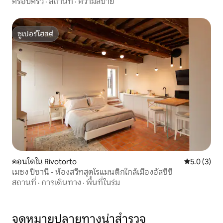
ครอบครัว
·
สถานที่
·
ความสบาย
ซูเปอร์โฮสต์
ซูเปอร์โฮสต์
คอนโดใน Rivotorto
คะแนนเฉลี่ย 
5.0 (3)
เมซง ปิซานี - ห้องสวีทสุดโรแมนติกใกล้เมืองอัสซีซี
สถานที่
·
การเดินทาง
·
พื้นที่ในร่ม
จุดหมายปลายทางน่าสำรวจ