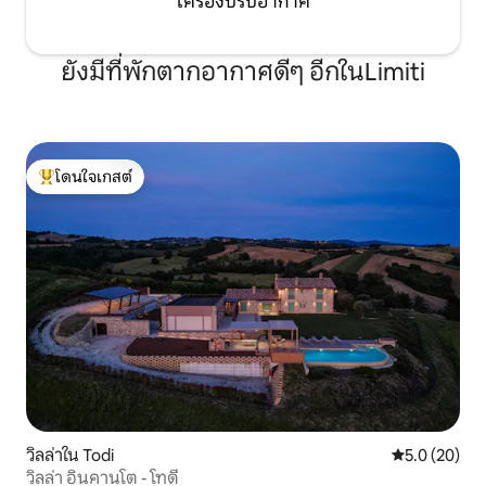
เครื่องปรับอากาศ
ยังมีที่พักตากอากาศดีๆ อีกในLimiti
โดนใจเกสต์
โดนใจเกสต์ที่สุด
วิลล่าใน Todi
คะแนนเฉลี่ย 5
5.0 (20)
วิลล่า อินคานโต - โทดี