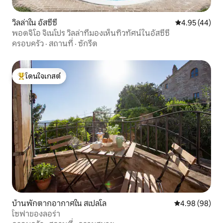
วิลล่าใน อัสซีซี
คะแนนเฉลี่ย 4.
4.95 (44)
พอดจิโอ จิเนโปร วิลล่าที่มองเห็นทิวทัศน์ในอัสซีซี
ครอบครัว
·
สถานที่
·
ซักรีด
โดนใจเกสต์
โดนใจเกสต์ที่สุด
บ้านพักตากอากาศใน สเปลโล
คะแนนเฉลี่ย 4.9
4.98 (98)
โซฟาของลอร่า