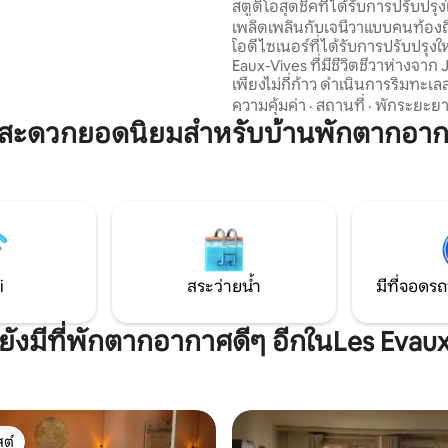
สตูดิโอสุดชิคที่ได้รับการปรับปรุ
้อย่างรวดเร็ว: เดิน 3 นาทีถึงรถ
Jet d'Eau ใน Eaux-Vives
เพลิดเพลินกับเจนีวาแบบคนท้องถิ
 และรถบัสสาย 23, 46, 80, 82 และ
โอดีไซเนอร์ที่ได้รับการปรับปรุง
สถานี CEVA และรถรางสาย 12 เดิน
Eaux-Vives ที่มีชีวิตชีวาห่างจาก 
ารูจ ใจกลางเมือง และสนามบินได้
เพียงไม่กี่ก้าว ดำเนินการริมทะเ
วก
สวนสาธารณะเดินไปยังร้านบูติคค
ความคุ้มค่า
·
สถานที่
·
พักระยะย
ละครและโรงภาพยนตร์และผ่อนค
มสะดวกยอดนิยมสำหรับบ้านพักตากอาก
มีสไตล์ด้วยห้องครัวเต็มรูปแบบห้
เอี่ยม Wi-Fi เร็วและโซฟาเบดที่
พร้อมฟูกนอนคุณภาพดี บนถนนที่มีชีวิต
ชีวามีบาร์ไวน์และร้านอาหารติด
ใกล้ระบบขนส่งสาธารณะและกิจกร
เอกลักษณ์ของเจนีวาเช่น l'Escala
d'Or และ Marathon
i
สระว่ายน้ำ
มีที่จอดรถ
ยังมีที่พักตากอากาศดีๆ อีกในLes Evau
ต์