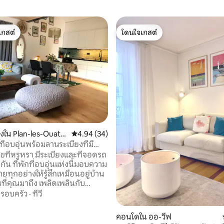
เกสต์
โดนใจเกสต์
์ที่สุด
โดนใจเกสต์
35 รีวิว
องใน Plan-les-Ouate
คะแนนเฉลี่ย 4.94 จาก 5, 34 รีวิว
4.94 (34)
ที่อบอุ่นพร้อมลานระเบียงที่มี
จนีวา
ุขที่หรูหรา มีระเบียงและที่จอดรถ
กัน ที่พักที่อบอุ่นแห่งนี้มอบความ
ทุกอย่างให้รู้สึกเหมือนอยู่บ้าน
ที่คุณมาถึง เพลิดเพลินกับ
่น่ารักสำหรับการพักผ่อน เหมาะ
รอบครัว
·
ทีวี
เข้าพักของนักท่องเที่ยวหรือนัก
เลที่เงียบสงบ ใกล้ร้านอาหารและ
คอนโดใน ออ-วีฟ
มขบเคี้ยว และเข้าถึงระบบขนส่ง