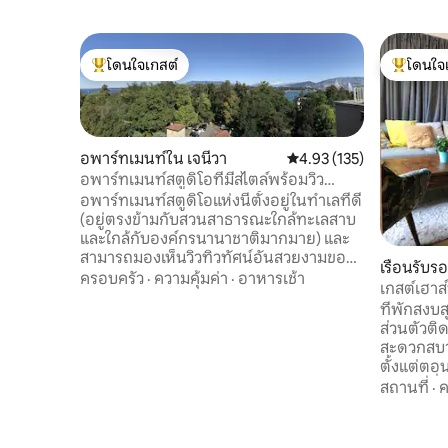
โดนใจเกสต์
โดนใจ
โดนใจเกสต์ที่สุด
โดนใจเกสต
อพาร์ทเมนท์ใน เจนีวา
คะแนนเฉลี่ย 4.93 จาก 5, 1
4.93 (135)
อพาร์ทเมนท์สตูดิโอที่มีสไตล์พร้อมวิว
ทะเลสาบ (WTO, UN)
อพาร์ทเมนท์สตูดิโอแห่งนี้ตั้งอยู่ในทำเลที่ดี
(อยู่ตรงข้ามกับสวนสาธารณะใกล้ทะเลสาบ
และใกล้กับองค์กรนานาชาติมากมาย) และ
สามารถมองเห็นวิวทิวทัศน์อันสวยงามของ
เรือนรับร
สวนสาธารณะทะเลสาบและเทือกเขาแอลป์
ครอบครัว
·
ความคุ้มค่า
·
อาหารเช้า
s
เกสต์เฮาส์
อพาร์ทเมนท์มีเฟอร์นิเจอร์และอุปกรณ์ครบ
เสน่ห์ ในเ
ที่พักสงบส
ครันสำหรับการพักผ่อนการทำงานหรือการ
ส่วนตัวติด
ศึกษา (อินเตอร์เน็ตไร้สายและโต๊ะทำงานที่
สะดวกสบาย
รวดเร็ว) อพาร์ทเมนท์นี้เหมาะอย่างยิ่ง
ตั้งแต่ตอน
สำหรับนักเดินทางเพื่อธุรกิจนักการทูตและ
ระเบียงที
สถานที่
·
ค
ข้าราชการที่ทำงานให้กับสหประชาชาติแต่ก็
สำหรับการ
เหมาะอย่างยิ่งสำหรับนักเรียนหรือนักเดิน
ธุรกิจ ทำ
ทางที่ต้องการพักอย่างสะดวกสบายและไร้
ร้านขายขน
กังวลในเจนีวา