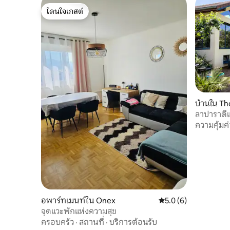
โดนใจเกสต์
โดนใจเกสต์
บ้านใน Th
ลาปาราดีแ
ภูเขา
ความคุ้มค่
อพาร์ทเมนท์ใน Onex
คะแนนเฉลี่ย 5.0 จาก 5
5.0 (6)
จุดแวะพักแห่งความสุข
ครอบครัว
·
สถานที่
·
บริการต้อนรับ