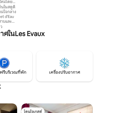
งใหม่โดย
เมืองทำให้เดินถึงคาเฟ่ ร้านค้า และระบบ
่นในสตูดิ
ขนส่งได้ง่าย รวมถึงสถานีรถไฟและใจกลาง
ใหม่ใจกลาง
เมืองเก่าได้ภายใน 10 นาที การเข้าพักที่มี
Jet d'Eau
สไตล์และสะดวกสบายสำหรับคู่รักนักเดิน
ลสาบและ
ทางคนเดียวหรือการเดินทางเพื่อธุรกิจ
าเฟ่โรง
าว
ลายอย่าง
าศในLes Evaux
องน้ำใหม่
สะดวกสบาย
ดาวมิชลิน
รมที่เป็น
de, Bol
ฟรีบริเวณที่พัก
เครื่องปรับอากาศ
x
โดนใจเกสต์