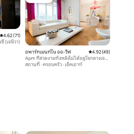
โดนใจเกสต์
คะแนนเฉลี่ย 4.62 จาก 5, 71 รีวิว
4.62 (71)
ี (เจนีวา)
อพาร์ทเมนท์ใน ออ-วีฟ
คะแนนเฉลี่ย 4.92 จาก 5,
4.92 (49)
Apm ที่สวยงามทั้งหลังไม่ได้อยู่ใจกลางเจนี
วา (200 ตร.ม.)
สถานที่
·
ครอบครัว
·
เช็คเอาท์