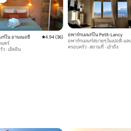
ต์
อพาร์ทเมนท์ใน Petit-Lancy
นท์ใน อานเนอซี
คะแนนเฉลี่ย 4.94 จาก 5, 36 รีวิว
4.94 (36)
อพาร์ทเมนท์สบายๆ ในเปอตี-แลนซ
อแดร์
ครอบครัว
·
สถานที่
·
เข้าถึง
รัว
·
เช็คอิน
45 รีวิว