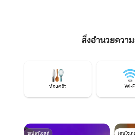
สาธารณะได
รางสาย 18
7 นาทีถึง
ทางไปยังค
อย่างสะด
สิ่งอำนวยควา
ห้องครัว
Wi-F
ซูเปอร์โฮสต์
โดนใจเกส