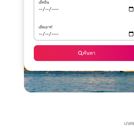
เช็คอิน
เช็คเอาท์
ค้นหา
เกสต