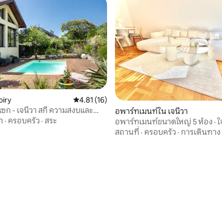
oiry
คะแนนเฉลี่ย 4.81 จาก 5, 16 รีวิว
4.81 (16)
ซก - เจนีวา สกี ความสงบและ
อพาร์ทเมนท์ใน เจนีวา
า
·
ครอบครัว
·
สระ
อพาร์ทเมนท์ขนาดใหญ่ 5 ห้อง · 
วาและสหประชาชาติ
สถานที่
·
ครอบครัว
·
การเดินทาง
, 6 รีวิว