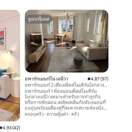
เรือนรับร
ซูเปอร์โฮสต์
โดนใจเก
เรือนรับร
ซูเปอร์โฮสต์
โดนใจเก
สตูดิโอข
ปรับปรุง
สะดวกครบ
พร้อมที่จ
ที่มีอุป
ความคุ้มค
ล้างจาน ห
สะดวก
ฝักบัวอา
Genève เด
และมีสิ่
อพาร์ทเมนท์ใน เจนีวา
คะแนนเฉลี่ย 4.87 จาก 5,
4.87 (97)
ฝึกอบรมในเมือง) มีร
(รถบัสแล
อพาร์ทเมนท์ 2 เตียงสไตล์โมเดิร์นใจกลางเจ
รถไฟและสน
นีวา
อพาร์ทเมนท์ 1 ห้องนอนสไตล์โมเดิร์น
เดิน 5 นาท
ใจกลางเจนีวาเหมาะสำหรับการทำธุรกิจ
หรือการพักผ่อน เพลิดเพลินกับห้องนอนที่
อบอุ่นพร้อมเตียงคู่ที่สะดวกสบายห้องนั่ง
เล่นสว่างสดใสพร้อมโซฟาเปิดประทุน
ครอบครัว
·
ความคุ้มค่า
·
ครัว
สำหรับ 2 คนและทีวีห้องครัวที่มีอุปกรณ์ครบ
ครันและห้องน้ำหินอ่อนที่สง่างามพร้อม
คะแนนเฉลี่ย 4.93 จาก 5, 42 รีวิว
4.93 (42)
ฝักบัวอาบน้ำแบบวอล์คอิน ทำเลใจกลาง