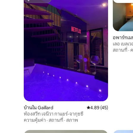
ซูเปอร์โฮสต์
โดนใจเกส
อพาร์ทเม
เลอ เบลเว
สถานที่
·
ค
บ้านใน Gaillard
คะแนนเฉลี่ย 4.89 จาก 5, 
4.89 (45)
ห้องสวีท เจนีวา กาแยร์-จากุซซี
ความคุ้มค่า
·
สถานที่
·
สภาพ