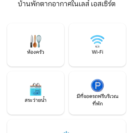
บ้านพักตากอากาศในเลส์ เอสเซิร์ต
ศูนย์สันทนาการที่
(หนึ่งในรีสอร์ทที่มีหิมะตกมากที่สุดใน
รวมถึงเสน่ห์ของหมู
แผนก)
ที่อยู่ห่างออกไป 10 นาที ตั้งอยู่ในท
เยี่ยมคุณยังสามาร
อนุรักษ์ธรรมชาติ Si
ห่างออกไป 20 นาที
ห้องครัว
Wi-Fi
มีที่จอดรถฟรีบริเวณ
สระว่ายน้ำ
ที่พัก