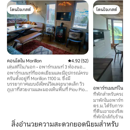
โดนใจเกสต์
โดนใจเกสต์
โดนใจเกสต์
โดนใจเกสต์
คอนโดใน Morillon
คะแนนเฉลี่ย 4.92 จาก 5, 52 รีวิว
4.92 (52)
เล่นสกีใน/นอก • อพาร์ทเมนท์ 3 ห้องนอนที่
เพิ่งได้รับการปรับปรุงใหม่
อพาร์ทเมนท์ที่ยอดเยี่ยมและมีอุปกรณ์ครบ
ครันตั้งอยู่ที่ Morillon 1100 ม. ซึ่งมี
บรรยากาศแบบอัลไพน์วิลเลจขนาดเล็ก วิว
อพาร์ทเมนท์ใน Mor
ภูเขาที่สวยงามและมองเห็นพื้นที่ Piou Piou
ที่พักสำหรับครอบค
เพื่อให้ผู้ปกครองสามารถส่งเด็กเล็กๆได้
มาพักในอพาร์ทเมนท
อย่างง่ายดายและดูพวกเขาจากระเบียง อ
ตร.ม. ได้รับการตกแต่งใ
พาร์ทเมนท์แห่งนี้ยังอยู่ใกล้กับสำนักงาน
ที่ตีนเขาของรีสอร์
ESF และเก้าอี้สำหรับ 6 คน (Sairon) ที่พา
ที่พักใกล้กับร้านค้
คุณไปถึง 1780mtr ภายใน 9 นาที จากที่นั่น
ร้านพิซซ่าซูเปอร์มาร์เก็ต...)
สามารถเข้าถึงสกีรีสอร์ท Grand Massif
สิ่งอำนวยความสะดวกยอดนิยมสำหรับ
ยังสามารถเพลิดเพ
ทั้งหมดได้อย่างง่ายดายรวมถึง Flaine