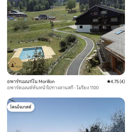
อพาร์ทเมนท์ใน Morillon
คะแนนเฉลี่ย 4
4.75 (4)
อพาร์ตเมนต์หันหน้าไปทางลานสกี - โมรียง 1100
โดนใจเกสต์
โดนใจเกสต์