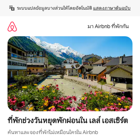
ข้าม
ระบบแปลข้อมูลบางส่วนให้โดยอัตโนมัติ 
แสดงภาษาต้นฉบับ
ไป
ยัง
เนื้อหา
มา Airbnb ที่พักกัน
ที่พักช่วงวันหยุดพักผ่อนใน เลส์ เอสเซิร์ต
ค้นหาและจองที่พักไม่เหมือนใครใน Airbnb