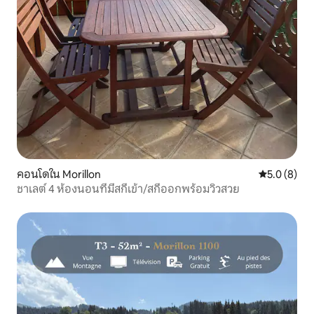
คอนโดใน Morillon
คะแนนเฉลี่ย 
5.0 (8)
ชาเลต์ 4 ห้องนอนที่มีสกีเข้า/สกีออกพร้อมวิวสวย