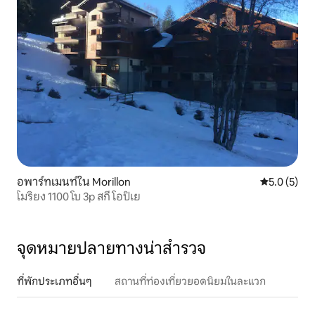
อพาร์ทเมนท์ใน Morillon
คะแนนเฉลี่ย 
5.0 (5)
โมริยง 1100 โบ 3p สกี โอปิเย
จุดหมายปลายทางน่าสำรวจ
ที่พักประเภทอื่นๆ
สถานที่ท่องเที่ยวยอดนิยมในละแวก