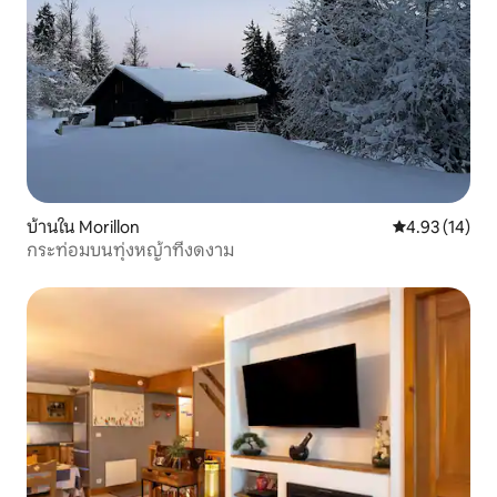
บ้านใน Morillon
คะแนนเฉลี่ย 4.
4.93 (14)
กระท่อมบนทุ่งหญ้าที่งดงาม