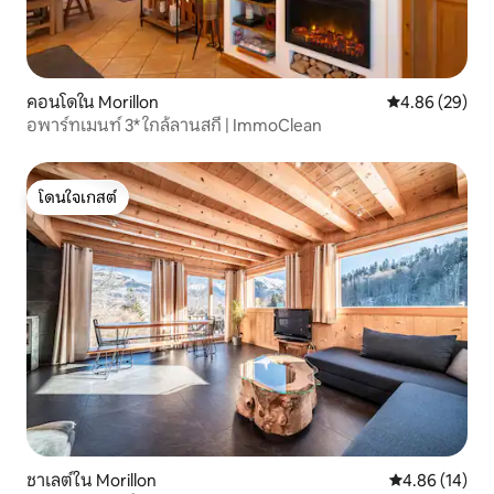
คอนโดใน Morillon
คะแนนเฉลี่ย 4.
4.86 (29)
อพาร์ทเมนท์ 3* ใกล้ลานสกี | ImmoClean
โดนใจเกสต์
โดนใจเกสต์
ชาเลต์ใน Morillon
คะแนนเฉลี่ย 4.
4.86 (14)