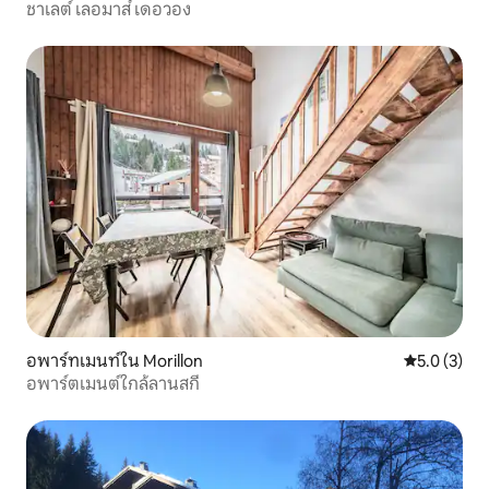
ชาเลต์ เลอมาส์ เดอวอง
อพาร์ทเมนท์ใน Morillon
คะแนนเฉลี่ย 
5.0 (3)
อพาร์ตเมนต์ใกล้ลานสกี