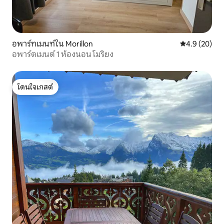
อพาร์ทเมนท์ใน Morillon
คะแนนเฉลี่ย 4
4.9 (20)
อพาร์ตเมนต์ 1 ห้องนอน โมริยง
โดนใจเกสต์
โดนใจเกสต์