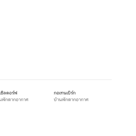
เซิลดอร์ฟ
กอเทนเบิร์ก
านพักตากอากาศ
บ้านพักตากอากาศ