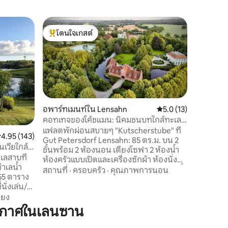
อพาร์ทเม
โดนใจเกสต์
โดนใจ
เคทหมายเ
โดนใจเกสต์ที่สุด
โดนใจเกส
อพาร์ทเม
อบอุ่นกว่า
ตั้งแต่ปี 
สุนัขด้วย
ระหว่าง 
สถานที่
·
ห้องครัวพ
หรือคุณช
อพาร์ทเมนท์ใน Lensahn
คะแนนเฉลี่ย 5.0 จาก 5,
5.0 (13)
มากกว่า?
คอทเทจของโค้ชแมน: นิคมชนบทใกล้ทะเล
กม.......
บอลติก
แฟลตพักผ่อนสบายๆ "Kutscherstube" ที่
ะแนนเฉลี่ย 4.95 จาก 5, 143 รีวิว
4.95 (143)
อายุต่ำกว่
Gut Petersdorf Lensahn: 85 ตร.ม. บน 2
มีสวนส่วนต
เวียใกล้
ชั้นพร้อม 2 ห้องนอน เตียงโซฟา 2 ห้องน้ำ
เลสาบที่
ห้องครัวแบบเปิดและเครื่องซักผ้า ห้องนั่ง
ทำเลน้ำ
เล่นสว่างไสวพร้อมวิวสวนสาธารณะและคูน้ำ
สถานที่
·
ครอบครัว
·
คุณภาพการนอน
 55 ตาราง
รวม Wi-Fi แล้ว ยินดีต้อนรับสัตว์เลี้ยง เสน่ห์
นั่งเล่น/
ทางประวัติศาสตร์พบกับความสะดวกสบาย
มครัวแบบ
ียง
ทันสมัย: โค้ง เพดานสูง และพื้นที่กว้างขวาง
่อง
สำหรับครอบครัว ทำเลเงียบสงบรายล้อมไป
ากาศในเลนซาน
นังทาสี
ด้วยทุ่งนาและป่า ห่างจากทะเลบอลติกเพียง
ช้ชีวิต
ไม่กี่นาที เหมาะสำหรับผู้ที่ชอบพักผ่อนและ