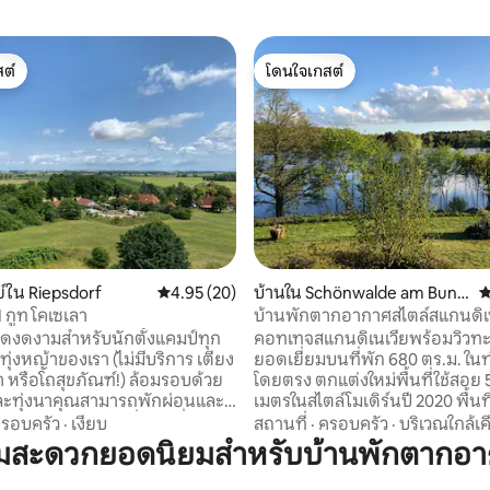
ต์
โดนใจเกสต์
ต์
โดนใจเกสต์
, 5 รีวิว
์ใน Riepsdorf
คะแนนเฉลี่ย 4.95 จาก 5, 20 รีวิว
4.95 (20)
บ้านใน Schönwalde am Bung
ค
sberg
I กูท โคเซเลา
บ้านพักตากอากาศสไตล์สแกนดิเน
ทะเลบอลติก
ุดงดงามสำหรับนักตั้งแคมป์ทุก
คอทเทจสแกนดิเนเวียพร้อมวิวทะ
ุ่งหญ้าของเรา (ไม่มีบริการ เตียง
ยอดเยี่ยมบนที่พัก 680 ตร.ม. ใน
ำ หรือโถสุขภัณฑ์!) ล้อมรอบด้วย
โดยตรง ตกแต่งใหม่พื้นที่ใช้สอย
และทุ่งนาคุณสามารถพักผ่อนและ
เมตรในสไตล์โมเดิร์นปี 2020 พื้นที่
้ โคเซเลาเป็นจุดเริ่มต้นที่เหมาะ
รับประทานอาหารขนาดใหญ่พร้อ
รอบครัว
·
เงียบ
สถานที่
·
ครอบครัว
·
บริเวณใกล้เค
ินป่าที่มีหรือไม่มีเพื่อนสี่ขา นัก
เปิดโล่ง เตียงใหม่พื้นไวนิลใหม่เครื
ามสะดวกยอดนิยมสำหรับบ้านพักตากอ
าน นักว่ายน้ำ (ทะเลบอลติก สระ
ทำความร้อนอินฟราเรดบางส่วนผ
่าอยู่ห่างออกไป 10 นาที) หรือแค่
ใหม่ ระเบียงไม้ทิศใต้/ตะวันตกการใ