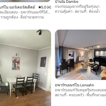
29 รีวิว
บ้านใน Damlos
กระท่อมมุงจากที่อยู่ริมทุ่งนา
ท์ใน นอร์เดอร์สเต็ดย์
คะแนนเฉลี่ย 5.0 จาก 5, 4 รีวิว
5.0 (4)
ความคุ้มค่า
·
สถานที่
·
ห้องน้ำ
ละเงียบสงบ - อพาร์ทเมนท์ที่ให้
กดีพร้อมสวน
วามถูกต้อง
·
สิ่งอำนวยความ
, 3 รีวิว
อพาร์ทเมนท์ใน Lensahn
อพาร์ทเมนท์วันหยุดริมทะเลบอ
จากุซซี่และระเบียง
สถานที่
·
ครอบครัว
·
พื้นที่กลางแจ