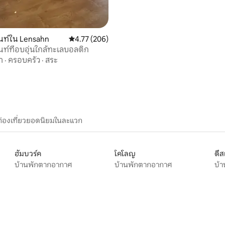
นท์ใน Lensahn
คะแนนเฉลี่ย 4.77 จาก 5, 206 รีวิว
4.77 (206)
ท์ที่อบอุ่นใกล้ทะเลบอลติก
า
·
ครอบครัว
·
สระ
ท่องเที่ยวยอดนิยมในละแวก
ฮัมบวร์ค
โคโลญ
ดึส
บ้านพักตากอากาศ
บ้านพักตากอากาศ
บ้