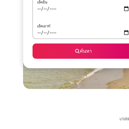
เช็คอิน
เช็คเอาท์
ค้นหา
เกสต