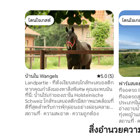
โดนใจเกสต์
โดนใจเกส
โดนใจเกสต์
โดนใจเกส
บ้านใน Wangels
คะแนนเฉลี่ย 5.0 จาก 5
5.0 (5)
Landpartie - ที่ตั้งเงียบสงบใกล้ทะเลบอลติก
ฟาร์มสเตย
หากคุณกำลังมองหาสิ่งพิเศษ คุณจะพบมัน
ที่จอดรถ I
ที่นี่: บ้านไร่เก่าของเราใน Holsteinische
ที่จอดรถส
Schweiz ใกล้ทะเลบอลติกมีสภาพแวดล้อมที่
ประเภทในท
ดีที่สุดสำหรับการพักผ่อนอย่างผ่อนคลาย
อ่างอาบน้
โรงเพาะม้าของเราที่ตั้งอยู่ในทำเลที่เงียบ
สถานที่
·
ความสะอาด
·
ความถูกต้อง
ทุ่งหญ้า
สงบห่างไกลจากฝูงชนนักท่องเที่ย บนพื้นที่
ผ่อนคลายได
สถานที่
·
ค
100 เฮกตาร์ของเราเอง คุ้มค่ากับการมา
สำหรับนักเด
สิ่งอำนวยคว
เยือนในทุกฤดูกาล อยู่ไม่ไกลจากชายหาด
ปั่นจักรย
ธรรมชาติที่สวยงามหรือสถานที่ท่องเที่ยว
ว่ายน้ำในป