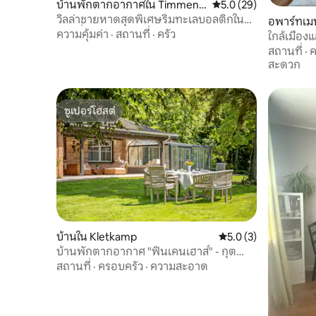
บ้านพักตากอากาศใน Timmend
คะแนนเฉลี่ย 5.0 จาก 5, 
5.0 (29)
orfer Strand
วิลล่าชายหาดสุดพิเศษริมทะเลบอลติกใน
อพาร์ทเมน
แถวที่ 1
ความคุ้มค่า
·
สถานที่
·
ครัว
ใกล้เมืองแ
ความรู้สึ
สถานที่
·
ค
สะดวก
ซูเปอร์โฮสต์
ซูเปอร์โฮสต์
บ้านใน Kletkamp
คะแนนเฉลี่ย 5.0 จาก 5
5.0 (3)
บ้านพักตากอากาศ "ฟินเคนเฮาส์" - กุต
เคลต์คัมป์
สถานที่
·
ครอบครัว
·
ความสะอาด