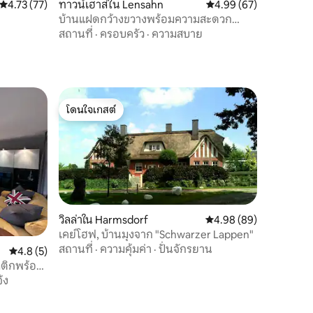
คะแนนเฉลี่ย 4.73 จาก 5, 77 รีวิว
4.73 (77)
ทาวน์เฮาส์ใน Lensahn
คะแนนเฉลี่ย 4.99 จาก 5,
4.99 (67)
บ้านแฝดกว้างขวางพร้อมความสะดวก
สบาย
สถานที่
·
ครอบครัว
·
ความสบาย
โดนใจเกสต์
โดนใจเกสต์
วิลล่าใน Harmsdorf
คะแนนเฉลี่ย 4.98 จาก 5,
4.98 (89)
เคย์โฮฟ, บ้านมุงจาก "Schwarzer Lappen"
สถานที่
·
ความคุ้มค่า
·
ปั่นจักรยาน
คะแนนเฉลี่ย 4.8 จาก 5, 5 รีวิว
4.8 (5)
ลติกพร้อม
้ง