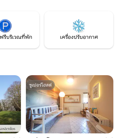
ณใกล้เคียง
รักธรรมชาติ
มดของ
งเหมาะ
่นจักรยาน
ฟรีบริเวณที่พัก
เครื่องปรับอากาศ
ซูเปอร์โฮสต์
ซูเปอร์โฮสต์