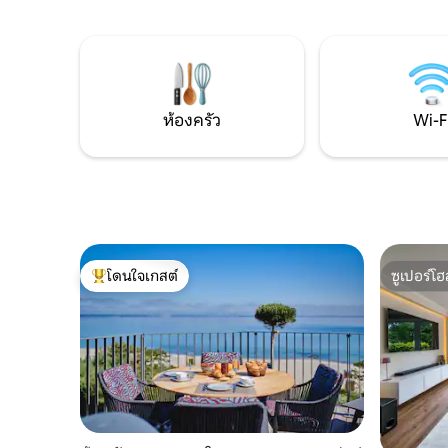
ยอดนิยม มีที่พักที่เหมาะกับทุกรสนิยม ซึ่ง
คนรักธรรม
ได้รับการปรับปรุงใหม่และตกแต่งใหม่ทัน
ใจกลางเมือ
สมัย เป็นสวรรค์สำหรับสุนัข มนุษย์ และม้า!
ทการ์เดนใ
มากมายใน
ห้องครัว
Wi-F
โดนใจเกสต์
ซูเปอร์โฮ
โดนใจเกสต์ที่สุด
ซูเปอร์โฮ