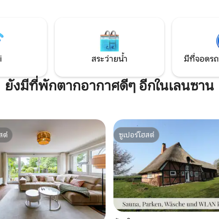
ชาติ โอเอซิสในชนบทแต่ยังอยู่
แบบเดนมาร์ก - สไตล์สวิชในบริเว
ง A1 ใน 5 นาที เรือข้ามฟากในพุ
กับสถานที่ท่องเที่ยวเกือบทั้งห
น 35 นาที และรีสอร์ทริมทะเล
ชายฝั่งทะเลบอลติก นอกจากนี้ยั
 10 นาที
สำหรับนักตกปลานักปีนเขานักปั
i
สระว่ายน้ำ
มีที่จอดรถ
ยังมีที่พักตากอากาศดีๆ อีกในเลนซาน
สต์
ซูเปอร์โฮสต์
สต์
ซูเปอร์โฮสต์