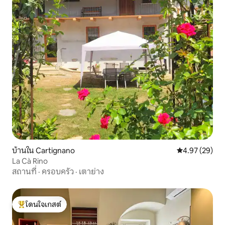
บ้านใน Cartignano
คะแนนเฉลี่ย 4.
4.97 (29)
La Cà Rino
สถานที่
·
ครอบครัว
·
เตาย่าง
โดนใจเกสต์
โดนใจเกสต์ที่สุด