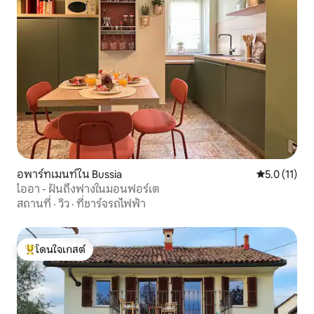
อพาร์ทเมนท์ใน Bussia
คะแนนเฉลี่ย 5
5.0 (11)
ไออา - ฝันถึงฟางในมอนฟอร์เต
สถานที่
·
วิว
·
ที่ชาร์จรถไฟฟ้า
โดนใจเกสต์
โดนใจเกสต์ที่สุด