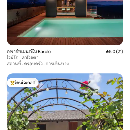
อพาร์ทเมนท์ใน Barolo
คะแนนเฉลี่ย 5
5.0 (21)
ไวน์โฮ - ลาโวลตา
สถานที่
·
ครอบครัว
·
การเดินทาง
โดนใจเกสต์
โดนใจเกสต์ที่สุด