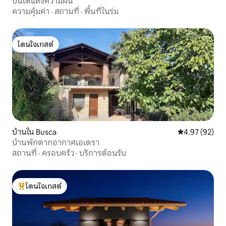
บันไดแห่งความฝัน
ความคุ้มค่า
·
สถานที่
·
พื้นที่ในร่ม
โดนใจเกสต์
โดนใจเกสต์
บ้านใน Busca
คะแนนเฉลี่ย 4.
4.97 (92)
บ้านพักตากอากาศเอเดรา
สถานที่
·
ครอบครัว
·
บริการต้อนรับ
โดนใจเกสต์
โดนใจเกสต์ที่สุด