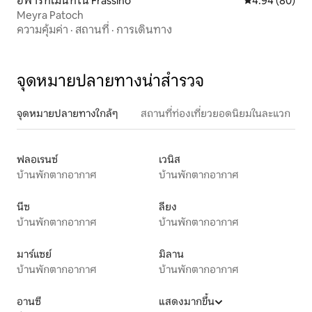
อพาร์ทเมนท์ใน Frassino
คะแนนเฉลี่ย 4.9
4.94 (80)
Meyra Patoch
ความคุ้มค่า
·
สถานที่
·
การเดินทาง
จุดหมายปลายทางน่าสำรวจ
จุดหมายปลายทางใกล้ๆ
สถานที่ท่องเที่ยวยอดนิยมในละแวก
ฟลอเรนซ์
เวนิส
บ้านพักตากอากาศ
บ้านพักตากอากาศ
นีซ
ลียง
บ้านพักตากอากาศ
บ้านพักตากอากาศ
มาร์แซย์
มิลาน
บ้านพักตากอากาศ
บ้านพักตากอากาศ
อานซี
แสดงมากขึ้น