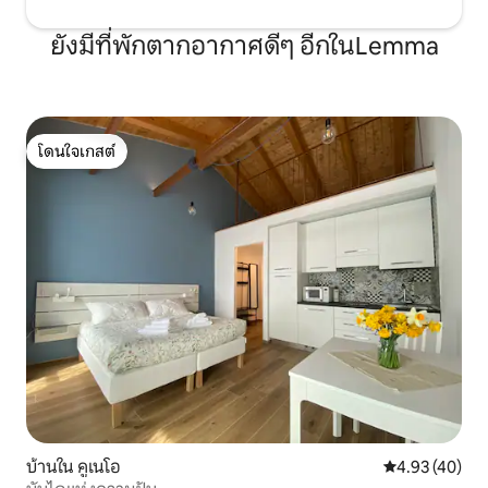
ยังมีที่พักตากอากาศดีๆ อีกในLemma
โดนใจเกสต์
โดนใจเกสต์
บ้านใน คูเนโอ
คะแนนเฉลี่ย 4.
4.93 (40)