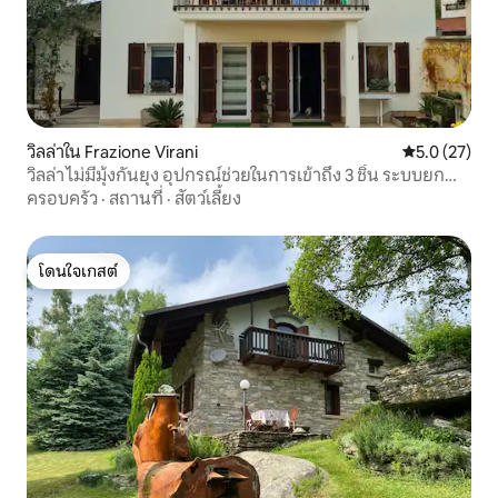
วิลล่าใน Frazione Virani
คะแนนเฉลี่ย 5
5.0 (27)
วิลล่า ไม่มีมุ้งกันยุง อุปกรณ์ช่วยในการเข้าถึง 3 ชิ้น ระบบยก
แบบแอร์ลิฟท์ 3 ตัว
ครอบครัว
·
สถานที่
·
สัตว์เลี้ยง
โดนใจเกสต์
โดนใจเกสต์