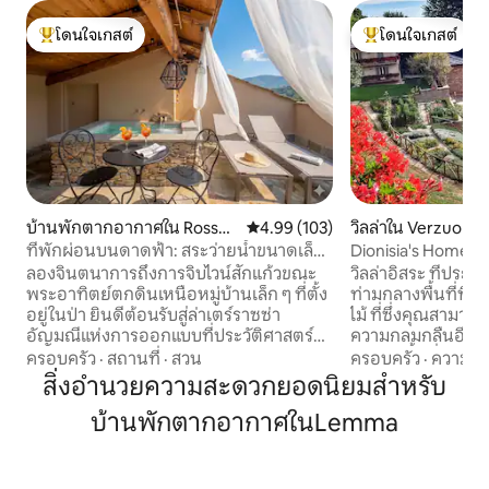
โดนใจเกสต์
โดนใจเกสต์
โดนใจเกสต์ที่สุด
โดนใจเกสต์ที่สุด
บ้านพักตากอากาศใน Rossan
คะแนนเฉลี่ย 4.99 จาก 5, 103 รีวิว
4.99 (103)
วิลล่าใน Verzuolo
a
ที่พักผ่อนบนดาดฟ้า: สระว่ายน้ำขนาดเล็ก
Dionisia's Home ส
ส่วนตัวพร้อมระบบปรับอากาศ
ฟรีสปา
ลองจินตนาการถึงการจิบไวน์สักแก้วขณะ
วิลล่าอิสระ ที่ประณี
พระอาทิตย์ตกดินเหนือหมู่บ้านเล็ก ๆ ที่ตั้ง
ท่ามกลางพื้นที่ที่
อยู่ในป่า ยินดีต้อนรับสู่ล่าเตร์ราซซ่า
ไม้ ที่ซึ่งคุณสามา
อัญมณีแห่งการออกแบบที่ประวัติศาสตร์มา
ความกลมกลืนอีกครั
บรรจบกับความสะดวกสบายระดับสุดยอด
กว่าบนพื้นที่สูงข
ครอบครัว
·
สถานที่
·
สวน
ครอบครัว
·
ความคุ้
ไฮไลท์ที่แท้จริงคืออะไร? สระว่ายน้ำขนาด
ของยูเนสโก สระว่า
สิ่งอำนวยความสะดวกยอดนิยมสำหรับ
เล็กบนดาดฟ้าส่วนตัวของคุณ มุมลับของ
25 เมตร x 4 เมตร 
บ้านพักตากอากาศในLemma
สวรรค์สำหรับสองคน ที่ที่คุณจะเพลิดเพลิน
ประสาทสัมผัสพร้อ
ไปกับช่วงเวลาของการผ่อนคลายอย่าง
ปาพร้อมวิวพาโนรา
แท้จริงที่หยุดเวลาไว้ ภายในที่พักมีการจัด
สำหรับคุณ: ซาวน่า 
เตรียมอย่างพิถีพิถันเพื่อให้มั่นใจว่าคุณจะ
พี, มินิพูลจากุซซี่มือ