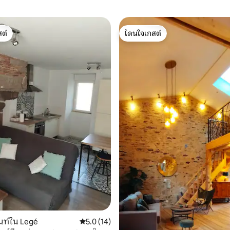
ต์
โดนใจเกสต์
ต์
โดนใจเกสต์
นท์ใน Legé
คะแนนเฉลี่ย 5.0 จาก 5, 14 รีวิว
5.0 (14)