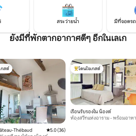
5 คน + ทารก อยู่มุมด้านนอก ตั้งอ
หมู่บ้านห่างจากใจกลางเมือง 5 น
รถยนต์ มีผ้าปูที่นอน ผ้าเช็ดตัว
ห้องน้ำให้
i
สระว่ายน้ำ
มีที่จอดรถ
ยังมีที่พักตากอากาศดีๆ อีกในเลเก
เกสต์
โดนใจเกสต์
์ที่สุด
โดนใจเกสต์ที่สุด
เรือนรับรองใน น็องต์
ห้องสวีทแห่งอาราม - พร้อมอาหา
32 รีวิว
เครื่องปรับอากาศ
hâteau-Thébaud
คะแนนเฉลี่ย 5.0 จาก 5, 36 รีวิว
5.0 (36)