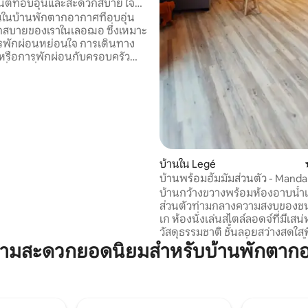
ต์ที่อบอุ่นและสะดวกสบาย ใจ
ฌ
ในบ้านพักตากอากาศที่อบอุ่น
80 รีวิว
สบายของเราในเลอฌอ ซึ่งเหมาะ
รพักผ่อนหย่อนใจ การเดินทาง
ิจ หรือการพักผ่อนกับครอบครัว
ก
ระกอบด้วย: -> 1 ห้องน้าห้องนั่ง
้นที่นั่งเล่นและห้องครัวที่มี
บครัน -> 2 ห้องนอน -> 1
้องสุขาแยกต่างหาก -> ทางเข้า
่อความสงบและความเป็นอิสระมาก
มสะดวกทุกอย่าง อย่าลังเลที่
บ้านใน Legé
าเพื่อขอข้อมูลเพิ่มเติม!
บ้านพร้อมฮัมมัมส่วนตัว - Mand
บ้านกว้างขวางพร้อมห้องอาบน้ำแ
ส่วนตัวท่ามกลางความสงบของช
เก ห้องนั่งเล่นสไตล์ลอดจ์ที่มีเสน
วัสดุธรรมชาติ ชั้นลอยสว่างสดใสพื
ผ่อนและห้องนอนที่อบอุ่น ห้องน
วามสะดวกยอดนิยมสำหรับบ้านพักตาก
ฝักบัวอาบน้ำขนาด XXL และมีห้อ
แบบฮัมมัมส่วนตัวให้เลือกใช้ ห้อง
อุปกรณ์ครบครันบริการอาหารเช้
อาหาร เหมาะสำหรับคู่รักแต่รองรั