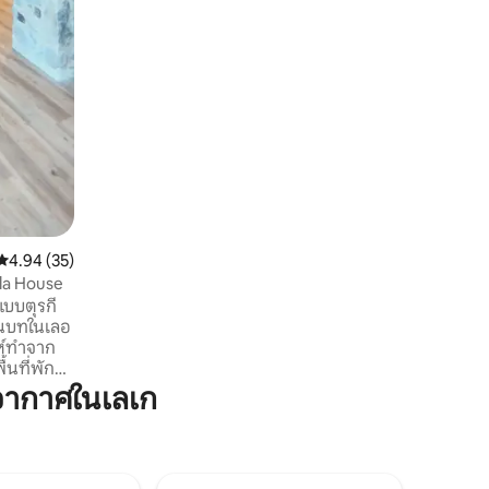
Roche-sur-Yon และ Nantes 30 นาทีห่าง
จากทะเล 35 นาทีและห่างจาก Le Puy du
Fou ไม่ถึง 1 ชั่วโมง ห้ามส่งเสียงดังในเวลา
กลางคืนและเคารพย่านนี้ นำสัตว์เลี้ยงเข้าได้
คะแนนเฉลี่ย 4.94 จาก 5, 35 รีวิว
4.94 (35)
ala House
บบตุรกี
นบทในเลอ
่ห์ทำจาก
้นที่พัก
้ำพร้อม
อากาศในเลเก
งอาบน้ำ
ครัวพร้อม
าและกล่อง
บได้สูงสุด