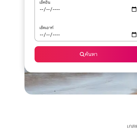
เช็คอิน
เช็คเอาท์
ค้นหา
เกสต