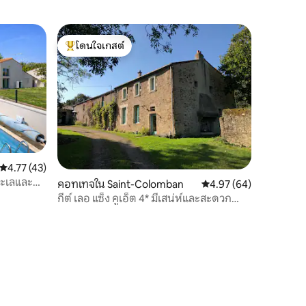
โดนใจเกสต์
โดนใจเกสต์ที่สุด
คะแนนเฉลี่ย 4.77 จาก 5, 43 รีวิว
4.77 (43)
 ทะเลและปุย
คอทเทจใน Saint-Colomban
คะแนนเฉลี่ย 4.97 จาก 5,
4.97 (64)
กีต์ เลอ แซ็ง คูเอ็ต 4* มีเสน่ห์และสะดวก
สบายอย่างมีระดับ