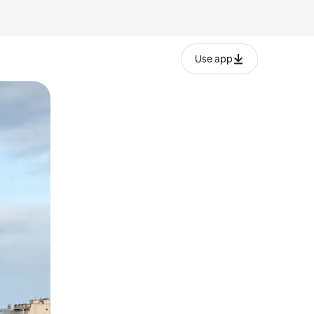
Use app