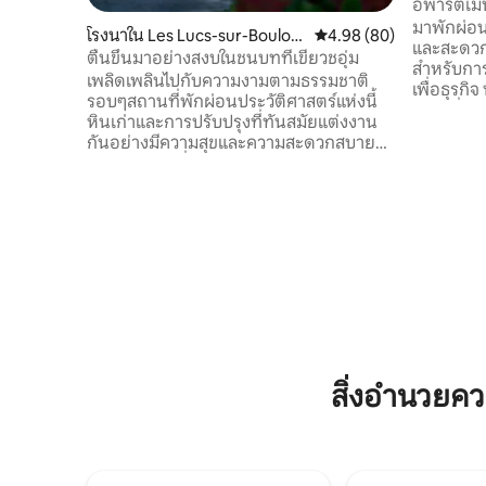
อพาร์ตเมน
กลางเลเ
มาพักผ่อน
โรงนาใน Les Lucs-sur-Boulog
คะแนนเฉลี่ย 4.98 จาก 5, 
4.98 (80)
และสะดวก
ne
ตื่นขึ้นมาอย่างสงบในชนบทที่เขียวชอุ่ม
สำหรับกา
เพลิดเพลินไปกับความงามตามธรรมชาติ
เพื่อธุรก
รอบๆสถานที่พักผ่อนประวัติศาสตร์แห่งนี้
หรือเพื่อน ที่พักมีสิ่งอำนวยความสะดว
หินเก่าและการปรับปรุงที่ทันสมัยแต่งงาน
ครบครัน ป
กันอย่างมีความสุขและความสะดวกสบาย
เล่นพร้อมพื
ห่างจากชีวิตที่กระฉับกระเฉงโดยไม่มีการ
อุปกรณ์คร
ประนีประนอม พบกับสภาพแวดล้อมที่ยอด
ห้องน้ำ/ห
เยี่ยมที่ทำจากภูมิทัศน์ที่สวยงามและการ
อิสระเพื
เดินริมแม่น้ำที่นี่ เพลิดเพลินกับความสะดวก
ขึ้น ที่จอดรถฟรีห่างออกไป 20 เมตร ใกล้กับ
สบายของที่พักที่ให้ความรู้สึกเหมือนอยู่บ้าน
สิ่งอำนวยควา
ไปเที่ยวแบบไปเช้าเย็นกลับนับไม่ถ้วนเพื่อ
จะติดต่อเร
เยี่ยมชมสถานที่ท่องเที่ยวที่ยอดเยี่ยมและ
กิจกรรมที่มีอยู่ในภูมิภาคนี้ ครอบครัวเพื่อน
หรือการพักผ่อนสุดโรแมนติกมาดูว่าที่พักนี้
พิเศษแค่ไหน
สิ่งอำนวยค