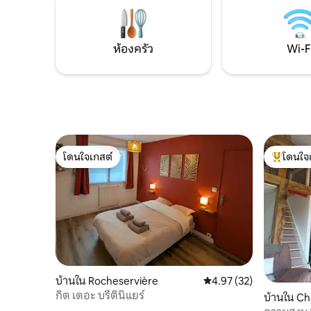
ห้องครัว
Wi-F
โดนใจเกสต์
โดนใจ
โดนใจเกสต์
โดนใจเกสต
บ้านใน Rocheservière
คะแนนเฉลี่ย 4.97 จาก 5, 
4.97 (32)
กิต เดอะ บรีตินิแยร์
บ้านใน C