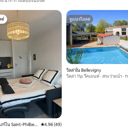
5 นาที ทางใต้ของน็องต์
ต์
ซูเปอร์โฮสต์
ต์
ซูเปอร์โฮสต์
วิลล่าใน Bellevigny
วิลล่า 11p วีคเอนด์ · สระว่ายน้ำ ·
30 รีวิว
ดู ฟู
ท์ใน Saint-Philbert
คะแนนเฉลี่ย 4.96 จาก 5, 49 รีวิว
4.96 (49)