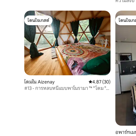
ความสงบ 1
โดนใจเกสต์
โดนใจเกส
โดนใจเกสต์
โดนใจเกส
โดมใน Aizenay
คะแนนเฉลี่ย 4.87 จาก 5, 
4.87 (30)
#13 - การหลบหนีแบบพาโนรามา °* ° โดม °*
Champ de Blé °*
อพาร์ทเมน