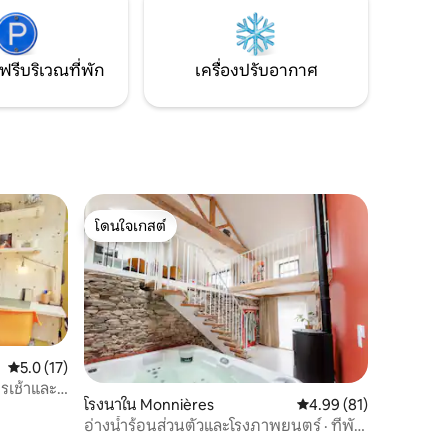
ยู่ใน
าทีโดย
และของใช้ใน
ฟรีบริเวณที่พัก
เครื่องปรับอากาศ
โดนใจเกสต์
โดนใจเกสต์
คะแนนเฉลี่ย 5.0 จาก 5, 17 รีวิว
5.0 (17)
รเช้าและ
โรงนาใน Monnières
คะแนนเฉลี่ย 4.99 จาก 5,
4.99 (81)
อ่างน้ำร้อนส่วนตัวและโรงภาพยนตร์ · ที่พัก
สุดโรแมนติก