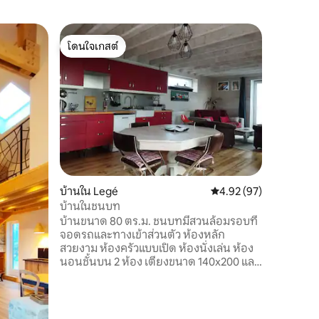
บ้านใน L
โดนใจเกสต์
ซูเปอร์โ
บ้านในเมื
โดนใจเกสต์
ซูเปอร์โ
ที่พักแห่
เลเก แล
ในบ้านหลัง
ที่พักที่
หินแบบดั้
มีพื้นที่เป
และห้องร
ทำจากอิฐเก่า คุณสามารถเพลิ
ห้องนั่งเ
เป็นส่วนต
บ้านใน Legé
คะแนนเฉลี่ย 4.92 จาก 5,
4.92 (97)
ความสะดว
บ้านในชนบท
บ้านขนาด 80 ตร.ม. ชนบทมีสวนล้อมรอบที่
จอดรถและทางเข้าส่วนตัว ห้องหลัก
สวยงาม ห้องครัวแบบเปิด ห้องนั่งเล่น ห้อง
นอนชั้นบน 2 ห้อง เตียงขนาด 140x200 และ
ห้องนอนเล็กมีเตียงขนาด 90 สองเตียง
ห้องน้ำพร้อมโต๊ะเครื่องแป้ง 2 ตัวฝักบัวอาบ
น้ำแบบวอล์คอิน 2 ห้องน้ำ นอนได้ 4 คน 6
คนพร้อมผ้าปูที่นอนเสริม ห่างจาก La