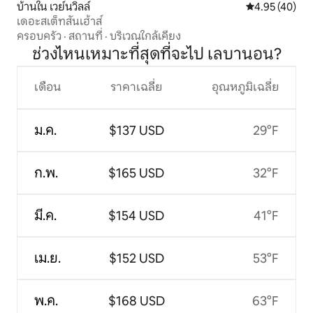
บ้านใน เวย์นวิลล์
คะแนนเฉลี่ย 4.
4.95 (40)
เดอะสเต็ทสันเฮ้าส์
ครอบครัว
·
สถานที่
·
บริเวณใกล้เคียง
ช่วงไหนเหมาะที่สุดที่จะไป เลบานอน?
เดือน
ราคาเฉลี่ย
อุณหภูมิเฉลี่ย
ม.ค.
$137 USD
29°F
ก.พ.
$165 USD
32°F
มี.ค.
$154 USD
41°F
เม.ย.
$152 USD
53°F
พ.ค.
$168 USD
63°F