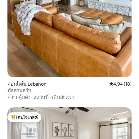
คอนโดใน Lebanon
คะแนนเฉลี่ย 4.
4.94 (18)
ทัสคานสวีท
ความคุ้มค่า
·
สถานที่
·
เดินสะดวก
โดนใจเกสต์
โดนใจเกสต์ที่สุด