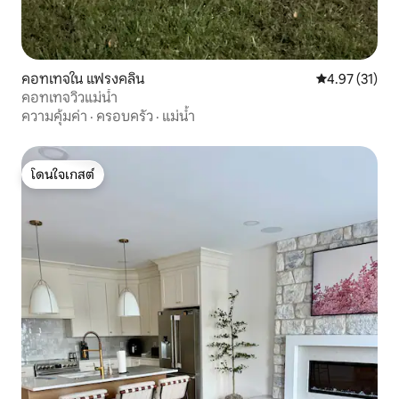
คอทเทจใน แฟรงคลิน
คะแนนเฉลี่ย 4.
4.97 (31)
คอทเทจวิวแม่น้ำ
ความคุ้มค่า
·
ครอบครัว
·
แม่น้ำ
โดนใจเกสต์
โดนใจเกสต์