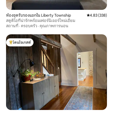
ห้องชุดรับรองแขกใน Liberty Township
คะแนนเฉลี่ย 4.8
4.83 (338)
สตูดิโอที่น่ารักพร้อมเฟอร์นิเจอร์ใหม่เอี่ยม
สถานที่
·
ครอบครัว
·
คุณภาพการนอน
โดนใจเกสต์
โดนใจเกสต์ที่สุด