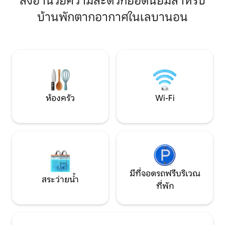
สิ่งอำนวยความสะดวกยอดนิยมสำหรับ
ห้องนอน 2 ห้องมีเ
หรือการเดินทางของสาวๆ ตั้งอยู่ใจกลาง
มีเตียงสองชั้นและเ
บ้านพักตากอากาศในเลบานอน
เมืองเลบานอนคุณอยู่ไม่ไกลจากร้านค้าร้าน
ใต้หลังคาพร้อมเตียงโซฟา คร
กาแฟและกิจกรรมชั้นนำที่ไม่เหมือนใครใน
พร้อมเกาะขนาดใหญ
วอร์เรนเคาน์ตีสนามเด็กเล่นที่ใหญ่ที่สุดใน
ครอบครัวพื้นที่โรง
โอไฮโอ ผ่อนคลายในสวนสวยๆ เดินเล่นใน
อินฟราเรด ที่จอดร
ย่านนี้ หรือสำรวจเทศกาล คอนเสิร์ต และ
งานแสดงสินค้าใกล้ๆ ความสะดวกสบาย
เสน่ห์ และความสะดวกสบายรอคุณอยู่
ห้องครัว
Wi-Fi
มีที่จอดรถฟรีบริเวณ
สระว่ายน้ำ
ที่พัก