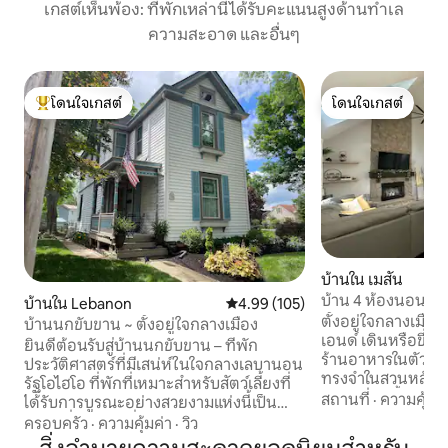
เกสต์เห็นพ้อง: ที่พักเหล่านี้ได้รับคะแนนสูงด้านทำเล
ความสะอาด และอื่นๆ
โดนใจเกสต์
โดนใจเกสต์
โดนใจเกสต์ที่สุด
โดนใจเกสต์
บ้านใน เมสัน
บ้าน 4 ห้องนอนที่
บ้านใน Lebanon
คะแนนเฉลี่ย 4.99 จาก 5, 105 รีวิว
4.99 (105)
ห้องเล่นเกม
ตั้งอยู่ใจกลางเมือ
บ้านนกขับขาน ~ ตั้งอยู่ใจกลางเมือง
เอนด์ เดินหรือขี่จ
ยินดีต้อนรับสู่บ้านนกขับขาน – ที่พัก
ร้านอาหารในตัวเม
ประวัติศาสตร์ที่มีเสน่ห์ในใจกลางเลบานอน
ทรงจำในสวนหลังบ้า
รัฐโอไฮโอ ที่พักที่เหมาะสำหรับสัตว์เลี้ยงที่
รอบพร้อมบั้งไฟและ
สถานที่
·
ความคุ้มค่
ได้รับการบูรณะอย่างสวยงามแห่งนี้เป็น
เกมเสร็จสมบูรณ์พร
สถานที่พักผ่อนที่สมบูรณ์แบบสำหรับการ
ครอบครัว
·
ความคุ้มค่า
·
วิว
สเก็ตบอลป๊อปอะช็
พักผ่อนของคู่รักการพักผ่อนกับครอบครัว