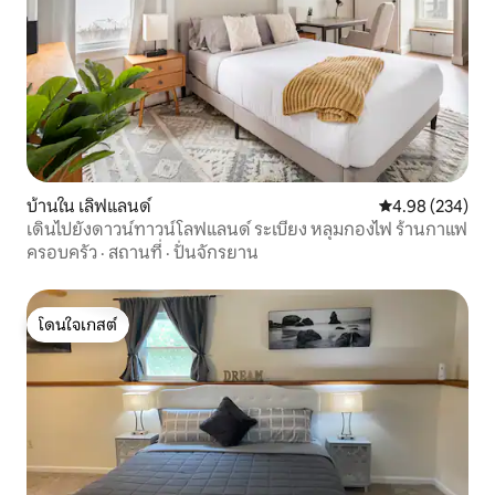
บ้านใน เลิฟแลนด์
คะแนนเฉลี่ย 4.98
4.98 (234)
เดินไปยังดาวน์ทาวน์โลฟแลนด์ ระเบียง หลุมกองไฟ ร้านกาแฟ
ครอบครัว
·
สถานที่
·
ปั่นจักรยาน
โดนใจเกสต์
โดนใจเกสต์