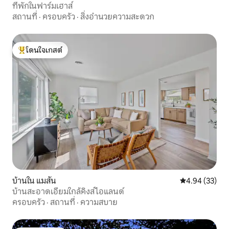
ที่พักในฟาร์มเฮาส์
สถานที่
·
ครอบครัว
·
สิ่งอำนวยความสะดวก
โดนใจเกสต์
โดนใจเกสต์ที่สุด
บ้านใน แมสัน
คะแนนเฉลี่ย 4.
4.94 (33)
บ้านสะอาดเอี่ยมใกล้คิงส์ไอแลนด์
ครอบครัว
·
สถานที่
·
ความสบาย