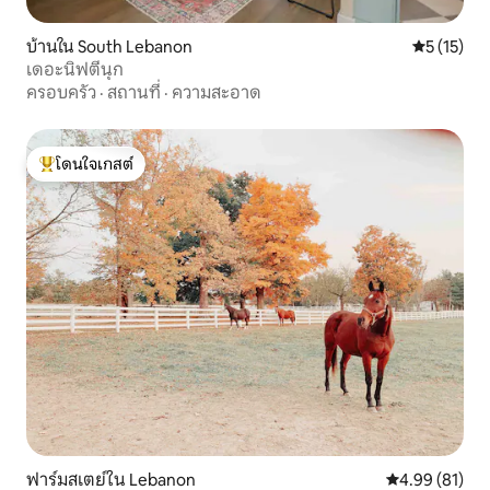
บ้านใน South Lebanon
คะแนนเฉลี่ย
5 (15)
เดอะนิฟตี้นุก
ครอบครัว
·
สถานที่
·
ความสะอาด
โดนใจเกสต์
โดนใจเกสต์ที่สุด
ฟาร์มสเตย์ใน Lebanon
คะแนนเฉลี่ย 4.
4.99 (81)