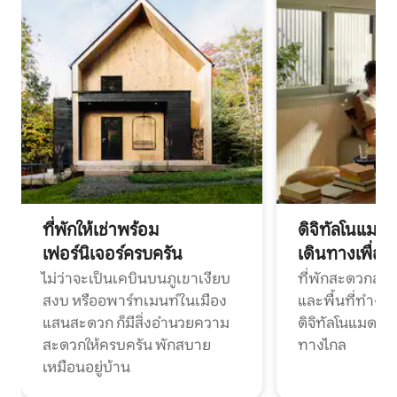
ที่พักให้เช่าพร้อม
ดิจิทัลโนแมด
เฟอร์นิเจอร์ครบครัน
เดินทางเพื่อ
ไม่ว่าจะเป็นเคบินบนภูเขาเงียบ
ที่พักสะดวกสบา
สงบ หรืออพาร์ทเมนท์ในเมือง
และพื้นที่ทำงา
แสนสะดวก ก็มีสิ่งอำนวยความ
ดิจิทัลโนแมดแ
สะดวกให้ครบครัน พักสบาย
ทางไกล
เหมือนอยู่บ้าน