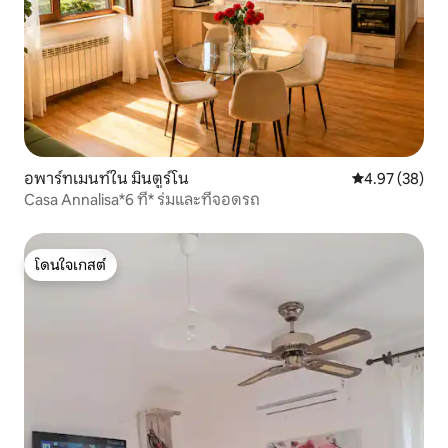
อพาร์ทเมนท์ใน มินตูร์โน
คะแนนเฉลี่ย 4.
4.97 (38)
Casa Annalisa*6 ที่* ร่มและที่จอดรถ
โดนใจเกสต์
โดนใจเกสต์