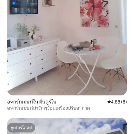
อพาร์ทเมนท์ใน มินตูร์โน
คะแนนเฉลี่ย 4
4.88 (8)
อพาร์ทเมนท์น่ารักพร้อมเครื่องปรับอากาศ
ซูเปอร์โฮสต์
ซูเปอร์โฮสต์