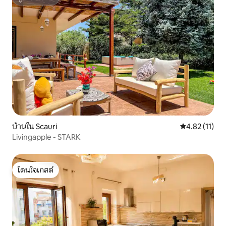
ซูเปอร์โฮสต์
บ้านใน Scauri
คะแนนเฉลี่ย 4.
4.82 (11)
Livingapple - STARK
โดนใจเกสต์
โดนใจเกสต์