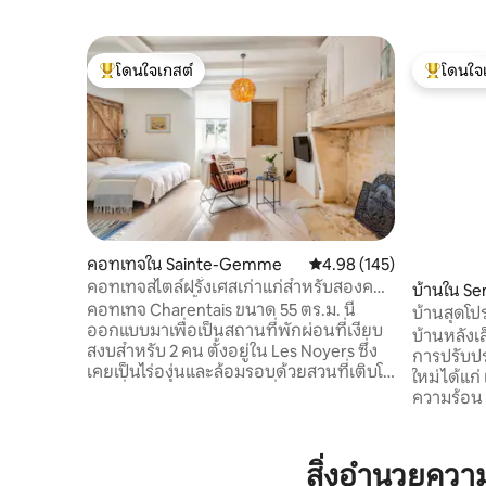
โดนใจเกสต์
โดนใจ
โดนใจเกสต์ที่สุด
โดนใจเกสต
คอทเทจใน Sainte-Gemme
คะแนนเฉลี่ย 4.98 จาก 5, 1
4.98 (145)
คอทเทจสไตล์ฝรั่งเศสเก่าแก่สำหรับสองคน
บ้านใน S
พร้อมสระว่ายน้ำอุ่น
คอทเทจ Charentais ขนาด 55 ตร.ม. นี้
บ้านสุดโปร
ออกแบบมาเพื่อเป็นสถานที่พักผ่อนที่เงียบ
บ้านหลังเล
สงบสำหรับ 2 คน ตั้งอยู่ใน Les Noyers ซึ่ง
การปรับปร
เคยเป็นไร่องุ่นและล้อมรอบด้วยสวนที่เติบโต
ใหม่ ได้แก
เต็มที่ หินเก่า เฟอร์นิเจอร์ที่คัดสรรมาอย่าง
ความร้อน
พิถีพิถัน และการตกแต่งร่วมสมัยสร้าง
การแผ่รัง
บรรยากาศที่อบอุ่นและหรูหรา ระเบียงส่วน
ระเบียงด้
ตัว สระว่ายน้ำอุ่นขนาดใหญ่ และชนบทที่
สามารถผ่
สิ่งอำนวยคว
เงียบสงบทำให้การเข้าพักสมบูรณ์แบบ อยู่
ความสะดวก