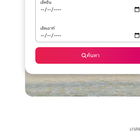
เช็คอิน
เช็คเอาท์
ค้นหา
เกสต