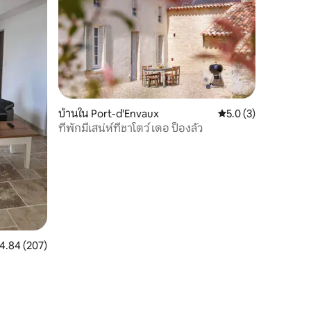
บ้านใน Port-d'Envaux
คะแนนเฉลี่ย 5.0 จาก 5
5.0 (3)
ที่พักมีเสน่ห์ที่ชาโตว์ เดอ ป็องลัว
ะแนนเฉลี่ย 4.84 จาก 5, 207 รีวิว
4.84 (207)