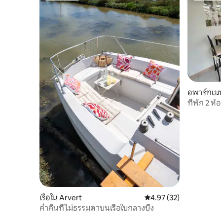
อพาร์ทเมน
ที่พัก 2 ห
ใจกลางเม
เรือใน Arvert
คะแนนเฉลี่ย 4.97 จาก 5, 
4.97 (32)
ค่ำคืนที่ไม่ธรรมดาบนเรือใบกลางบึง