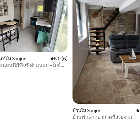
ท์ใน Saujon
คะแนนเฉลี่ย 5.0 จาก 5, 6 รีวิว
5.0 (6)
้องนอนที่มีพื้นที่ด้านนอก – ใกล้
ืองและสปา
บ้านใน Saujon
ค
บ้านพักตากอากาศที่สวยงาม
32 รีวิว