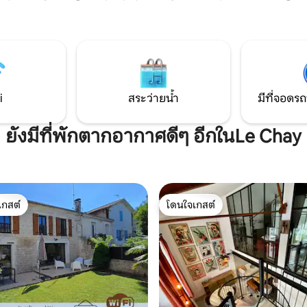
สูง 3 เมตรเข้าถึงได้ด้วยบันไดมี
่องซักผ้าสไตล์อิตาลีห้องครัวที่มี
ภายใน 30 ตร.ม. และระเบียงที่มีที
บครัน: ไมโครเวฟเตาอบเครื่อง
ส่วน 25 ตร.ม. มีอ่างน้ำร้อนบนระเ
เย็น/ตู้แช่แข็ง ที่จอดรถกลางแจ้ง
Coast & Lodge ตั้งอยู่ใน Talais 
 คัน
ตะวันตกใน Gironde ระหว่างมห
ปากแม่น้ำใกล้ soulac sur mer
i
สระว่ายน้ำ
มีที่จอดรถ
ยังมีที่พักตากอากาศดีๆ อีกในLe Chay
เกสต์
โดนใจเกสต์
์ที่สุด
โดนใจเกสต์