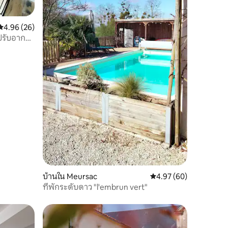
คะแนนเฉลี่ย 4.96 จาก 5, 26 รีวิว
4.96 (26)
งปรับอากาศ
บ้านใน Meursac
คะแนนเฉลี่ย 4.97 จาก 5,
4.97 (60)
ที่พักระดับดาว "l'embrun vert"