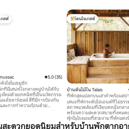
เกสต์
โดนใจเกสต์
์ที่สุด
โดนใจเกสต์ที่สุด
45 รีวิว
emussac
คะแนนเฉลี่ย 5.0 จาก 5, 35 รีวิว
5.0 (35)
ดังใจในเซมูซัก
็กที่มีเสน่ห์ใจกลางหมู่บ้านได้รับ
บ้านต้นไม้ใน Talais
ุงใหม่ด้วยเทคนิคที่เป็นนวัตกรรม
ที่พักสุดแปลกบนเสาค้ำพร้อมสปา
่ แผงโซลาร์เซลล์ สีที่มีการป้องกัน
เสนอที่พักระดับไฮเอนด์ที่ไม่ธรร
 และการทำความร้อนด้วย
สภาพแวดล้อมที่เงียบสงบใจกลา
สีระยะยาวในย่านที่เงียบสงบมาก
พร้อมความสะดวกสบายทั้งหมด
านหน้าและชานบ้านด้านหลังที่คุณ
พักในโรงแรมที่สวยงาม ที่พักแห่งนี้ตั้งอยู่บน
อนคลายให้พ้นสายตา สิ่งอำนวย
พื้นที่ป่าขนาดใหญ่กว่า 2 เฮกตาร์ โครงสร้าง
ามสะดวกยอดนิยมสำหรับบ้านพักตากอา
ครบครัน: ห้องน้ำหรูฝักบัวอาบ