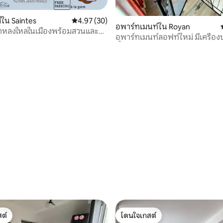
59 รีวิว
์ใน Saintes
คะแนนเฉลี่ย 4.97 จาก 5, 30 รีวิว
4.97 (30)
อพาร์ทเมนท์ใน Royan
น่าหลงใหลในเมืองพร้อมสวนและ
อพาร์ทเมนท์ลอฟท์ใหม่ มีเครื่อ
ตั้งอยู่ใจกลางรัวย็อง
ต์
โดนใจเกสต์
ต์
โดนใจเกสต์