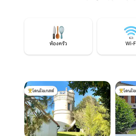
ห่างจากชายหาดแอตแลนติกประมาณ 25
น้ำและเครื
นาที และเดินทางไปรอย็อง แซ็งต์ เดอ รอช์ฟ
อุปกรณ์คร
อร์ และเกาะโอแวรองได้ง่าย
ล้างจานตู้
ล้อมรอบ 2
ห้องครัว
Wi-F
โดนใจเกสต์
โดนใจ
โดนใจเกสต์ที่สุด
โดนใจเกสต