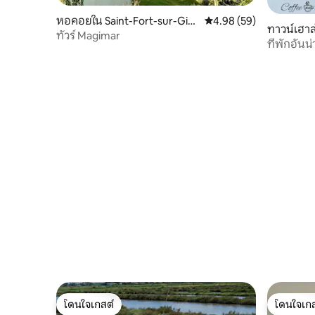
หอคอยใน Saint-Fort-sur-Giro
คะแนนเฉลี่ย 4.98 จาก 5, 
4.98 (59)
ทาวน์เฮาส
nde
ทัวร์ Magimar
ที่พักอัน
ระเบียง
โดนใจเกสต์
โดนใจเกส
โดนใจเกสต์
โดนใจเกส