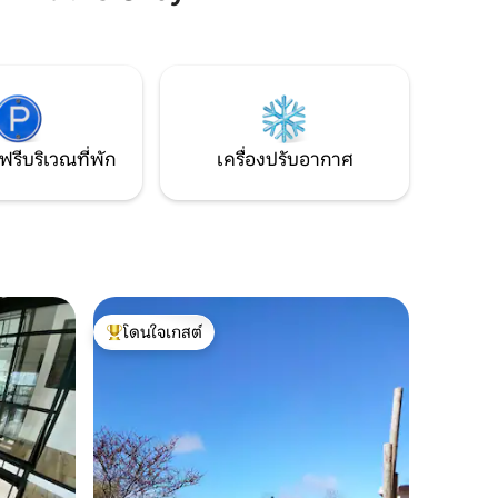
การตกแต่ง
เกลืออุ่น 27 °C ที่ใช้ร่วมกับผู้เข้าพักอีกเพียง
่กำบังบาง
2 คนเท่านั้น สวรรค์ที่แท้จริงสำหรับคนรัก
บียง
ธรรมชาติและความสงบ
บนชายฝั่ง
าสมุทรและ
ฟรีบริเวณที่พัก
เครื่องปรับอากาศ
โดนใจเกสต์
โดนใจเกสต์ที่สุด