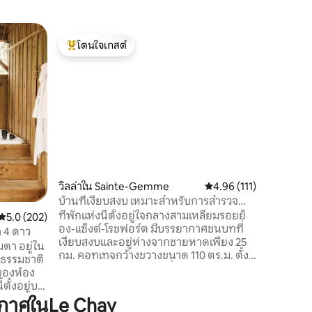
คอนโดใน 
โดนใจเกสต์
โดนใจเก
nde
อพาร์ทเม
โดนใจเกสต์ที่สุด
โดนใจเก
มหาสมุทร
หลบหนีไปย
ที่พักเล็ก
ทะเล ตั้
ธรรมชาติ
ละเอียดเล
สว่าง และ
ลึกซึ้ง เดินเพียง 10 นาทีจากใจกลางเมือง
คุณจะได้เ
Meschers
วิลล่าใน Sainte-Gemme
คะแนนเฉลี่ย 4.96 จาก 5, 
4.96 (111)
Charente
หมู่บ้าน T
บ้านที่เงียบสงบ เหมาะสำหรับการสำรวจ
ภูมิภาค
ที่พักแห่งนี้ตั้งอยู่ใจกลางสามเหลี่ยมรอยย็
คะแนนเฉลี่ย 5.0 จาก 5, 202 รีวิว
5.0 (202)
อง-แซ็งต์-โรชฟอร์ต มีบรรยากาศชนบทที่
 4 ดาว
เงียบสงบและอยู่ห่างจากชายหาดเพียง 25
มดา อยู่ใน
กม. คอทเทจกว้างขวางขนาด 110 ตร.ม. ตั้ง
งธรรมชาติ
อยู่บนไร่องุ่นในศตวรรษที่ 19 ขนาด 2
ของห้อง
เฮกตาร์ เพลิดเพลินไปกับระเบียงส่วนตัวและ
สวนที่ล้อมรอบ ตั้งแต่กลางเดือนเมษายนถึง
กาศในLe Chay
ต้นเดือนตุลาคม ลงเล่นน้ำในสระว่ายน้ำน้ำ