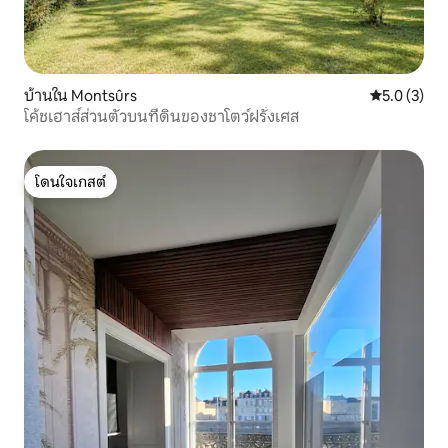
บ้านใน Montsûrs
คะแนนเฉลี่ย 
5.0 (3)
โค้ชเฮาส์ส่วนตัวบนที่ดินของชาโตว์ฝรั่งเศส
โดนใจเกสต์
โดนใจเกสต์