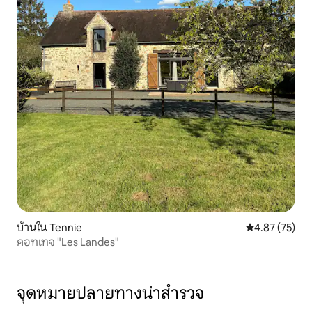
บ้านใน Tennie
คะแนนเฉลี่ย 4.
4.87 (75)
คอทเทจ "Les Landes"
จุดหมายปลายทางน่าสำรวจ