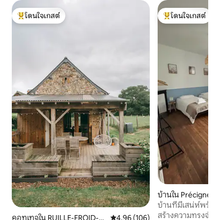
โดนใจเกสต์
โดนใจเกสต์
โดนใจเกสต์ที่สุด
โดนใจเกสต์ที่สุด
บ้านใน Précigné
บ้านที่มีเสน่ห์พร
สร้างความทรงจำที่น่
คอทเทจใน RUILLE-FROID-F
คะแนนเฉลี่ย 4.96 จาก 5, 106 รีวิว
4.96 (106)