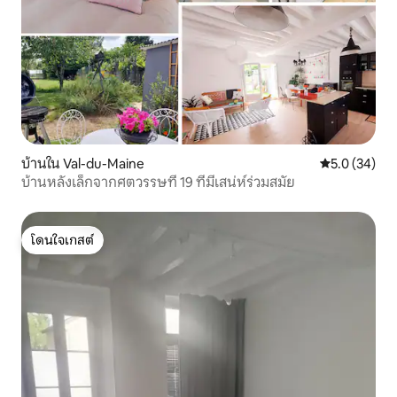
บ้านใน Val-du-Maine
คะแนนเฉลี่ย 5
5.0 (34)
บ้านหลังเล็กจากศตวรรษที่ 19 ที่มีเสน่ห์ร่วมสมัย
โดนใจเกสต์
โดนใจเกสต์