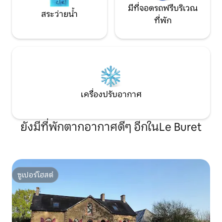
มีที่จอดรถฟรีบริเวณ
สระว่ายน้ำ
ที่พัก
เครื่องปรับอากาศ
ยังมีที่พักตากอากาศดีๆ อีกในLe Buret
ซูเปอร์โฮสต์
ซูเปอร์โฮสต์