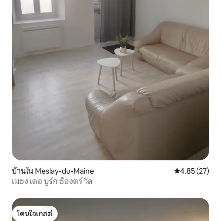
บ้านใน Meslay-du-Maine
คะแนนเฉลี่ย 4.
4.85 (27)
เมซง เดอ บูร์ก ซ็องตร์ วิล
โดนใจเกสต์
โดนใจเกสต์