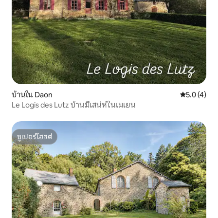
บ้านใน Daon
คะแนนเฉลี่ย 
5.0 (4)
Le Logis des Lutz บ้านมีเสน่ห์ในเมเยน
ซูเปอร์โฮสต์
ซูเปอร์โฮสต์