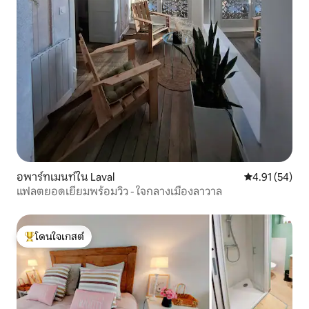
อพาร์ทเมนท์ใน Laval
คะแนนเฉลี่ย 4.
4.91 (54)
แฟลตยอดเยี่ยมพร้อมวิว - ใจกลางเมืองลาวาล
โดนใจเกสต์
โดนใจเกสต์ที่สุด