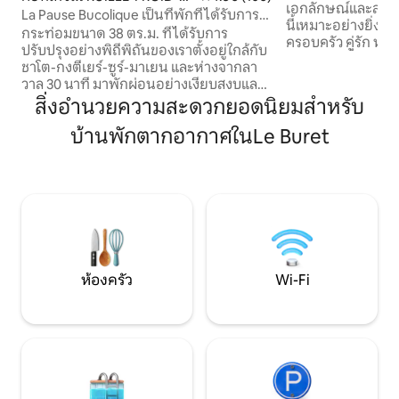
เอกลักษณ์และสะดว
ONDS
La Pause Bucolique เป็นที่พักที่ได้รับการ
นี้เหมาะอย่างยิ่งส
จัดอันดับในชนบท
กระท่อมขนาด 38 ตร.ม. ที่ได้รับการ
ครอบครัว คู่รัก หร
ปรับปรุงอย่างพิถีพิถันของเราตั้งอยู่ใกล้กับ
ธุรกิจ โดยตั้งอยู่ใน
ชาโต-กงตีเยร์-ซูร์-มาเยน และห่างจากลา
อำนวยความสะดวกทุกอย่าง สิ
วาล 30 นาที มาพักผ่อนอย่างเงียบสงบและ
Balneo 💧: รวมอยู่
เพลิดเพลินกับบรรยากาศธรรมชาติของเรา
สิ่งอำนวยความสะดวกยอดนิยมสำหรับ
สัปดาห์ ให้บริการเป
ใกล้กับคอทเทจ: กิจกรรมทางน้ำ 13 กม. ขี่ม้า
ธรรมเนียมในวันธรรม
บ้านพักตากอากาศในLe Buret
20 กม. กอล์ฟ 35 กม. แหล่งน้ำ 4 กม.
พัก) 35 นาทีจากสวนสัตว์เดอลาเฟลช, เทอร์
พิพิธภัณฑ์ 13 กม. สวนสาธารณะหรือสวน
ราโบตานิกา, ถ้ำเดอ
สาธารณะอยู่ห่างออกไป 13 กม. การตกปลา
สนามแข่ง Circuit d
4 กม. สระว่ายน้ำของเทศบาลอยู่ห่างออกไป
นาทีจากอ่าวป็องเซ,
8 กม. เส้นทางจักรยานห่างออกไป 5 กม.
Parc
เดินป่าในสถานที่เส้นทางเดินป่า PR/GR
ห่างออกไป 4 กม. เส้นทางปั่นจักรยานเสือ
ภูเขาอยู่ห่างออกไป 4 กม. สถานสงเคราะห์
สัตว์อยู่ห่างออกไป 13 กม.
ห้องครัว
Wi-Fi