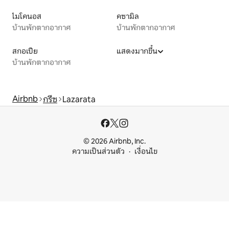
ไมโคนอส
คซามิล
บ้านพักตากอากาศ
บ้านพักตากอากาศ
สกอเปีย
แสดงมากขึ้น
บ้านพักตากอากาศ
Airbnb
กรีซ
Lazarata
© 2026 Airbnb, Inc.
ความเป็นส่วนตัว
เงื่อนไข