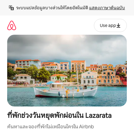
ข้าม
ระบบแปลข้อมูลบางส่วนให้โดยอัตโนมัติ 
แสดงภาษาต้นฉบับ
ไป
ยัง
เนื้อหา
Use app
ที่พักช่วงวันหยุดพักผ่อนใน Lazarata
ค้นหาและจองที่พักไม่เหมือนใครใน Airbnb