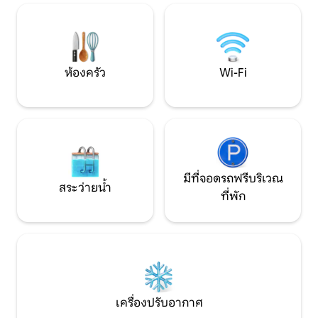
ผ่อนคลายบนเตียงอาบแดดและรับ
ประทานอาหารกลางแจ้งด้วยบาร์บีคิวแบบ
ใช้แก๊ส
ห้องครัว
Wi-Fi
มีที่จอดรถฟรีบริเวณ
สระว่ายน้ำ
ที่พัก
เครื่องปรับอากาศ