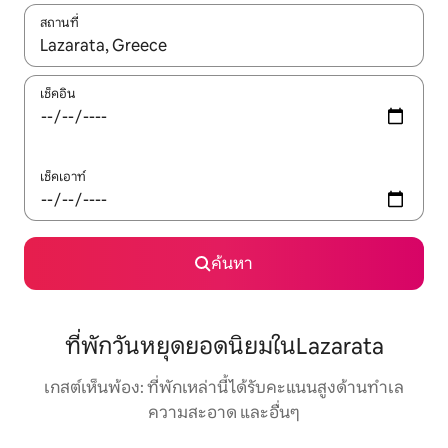
สถานที่
ใช้ลูกศรขึ้นลง หรือใช้การสัมผัสหรือปัด เพื่อสำรวจผลการค้นหา
เช็คอิน
เช็คเอาท์
ค้นหา
ที่พักวันหยุดยอดนิยมในLazarata
เกสต์เห็นพ้อง: ที่พักเหล่านี้ได้รับคะแนนสูงด้านทำเล
ความสะอาด และอื่นๆ