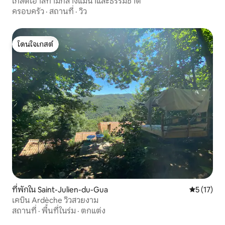
เกสต์เฮาส์ท่ามกลางแม่น้ำและธรรมชาติ
ครอบครัว
·
สถานที่
·
วิว
โดนใจเกสต์
โดนใจเกสต์
ที่พักใน Saint-Julien-du-Gua
คะแนนเฉลี่ย
5 (17)
เคบิน Ardèche วิวสวยงาม
สถานที่
·
พื้นที่ในร่ม
·
ตกแต่ง