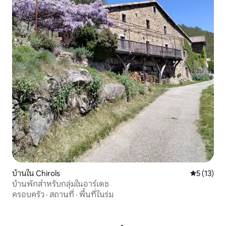
บ้านใน Chirols
คะแนนเฉลี่ย
5 (13)
บ้านพักสำหรับกลุ่มในอาร์เดช
ครอบครัว
·
สถานที่
·
พื้นที่ในร่ม