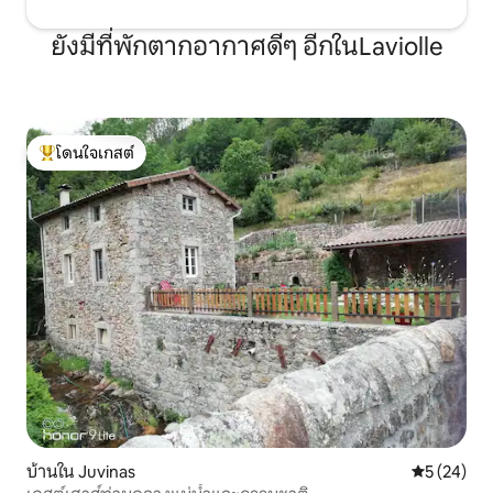
ยังมีที่พักตากอากาศดีๆ อีกในLaviolle
โดนใจเกสต์
โดนใจเกสต์ที่สุด
บ้านใน Juvinas
คะแนนเฉลี่ย
5 (24)