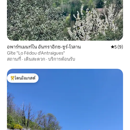
อพาร์ทเมนท์ใน อันทราอิกซ-ซูร์-โวลาน
คะแนนเฉลี่
5 (9)
Gîte "Lo Fédou d'Antraigues"
สถานที่
·
เดินสะดวก
·
บริการต้อนรับ
โดนใจเกสต์
โดนใจเกสต์ที่สุด