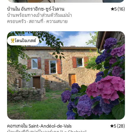
บ้านใน อันทราอิกซ-ซูร์-โวลาน
คะแนนเฉลี่ย
5 (16)
บ้านพร้อมทางเข้าส่วนตัวริมแม่น้ำ
ครอบครัว
·
สถานที่
·
ความสบาย
โดนใจเกสต์
โดนใจเกสต์ที่สุด
คอทเทจใน Saint-Andéol-de-Vals
คะแนนเฉลี่ย
5 (28)