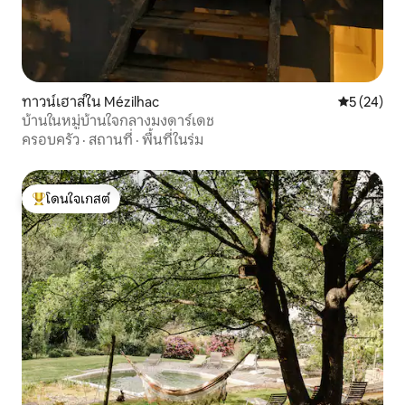
ทาวน์เฮาส์ใน Mézilhac
คะแนนเฉลี่ย
5 (24)
บ้านในหมู่บ้านใจกลางมงดาร์เดช
ครอบครัว
·
สถานที่
·
พื้นที่ในร่ม
โดนใจเกสต์
โดนใจเกสต์ที่สุด