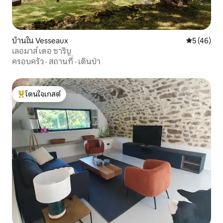
บ้านใน Vesseaux
คะแนนเฉลี่ย
5 (46)
เลอมาส์ เดอ ซาริบู
ครอบครัว
·
สถานที่
·
เดินป่า
โดนใจเกสต์
โดนใจเกสต์ที่สุด