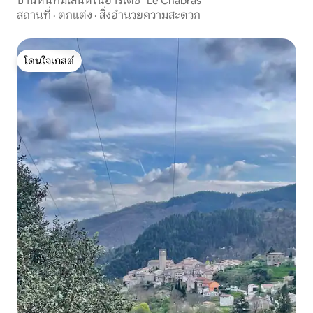
บ้านหินที่มีเสน่ห์ในอาร์เดช "Le Chabràs"
สถานที่
·
ตกแต่ง
·
สิ่งอำนวยความสะดวก
โดนใจเกสต์
โดนใจเกสต์