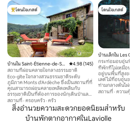
โดนใจเกสต์
โดนใจเกสต์
โดนใจเกสต์ที่สุด
โดนใจเกสต์
บ้านเล็กใน Les Olli
yrieux
กระท่อมอบอุ่นที่มี
บ้านใน Saint-Étienne-de-Ser
คะแนนเฉลี่ย 4.98 จาก 5, 145 รีวิว
4.98 (145)
de Praly
ที่พักที่ไม่เหมือนใ
re
สถานที่ผ่อนคลายใจกลางธรรมชาติ
อยู่บนพื้นที่สูงของ
Eco-gîte ใจกลางสวนธรรมชาติระดับ
เลต์ไม้ที่อบอุ่นขอ
ภูมิภาค Monts d'Ardèche ซึ่งเป็นสถานที่ที่
ท่ามกลางต้นไผ่และต้น
คุณสามารถผ่อนคลายเพลิดเพลินกับ
ตามจังหวะของธรร
สถานที่
·
ความคุ้มค่
ธรรมชาติเป็นที่ต้องการของนักเดินป่าและ
ขนาดใหญ่ที่เหมาะ
นักปั่นจักรยานเสือภูเขาสถานที่แห่งความ
สถานที่
·
ครอบครัว
·
ครัว
ธรรมชาติและชื่นชมท
สะดวกสบายและความเป็นอยู่ที่ดีพร้อมตัว
สิ่งอำนวยความสะดวกยอดนิยมสำหรับ
ดวงดาว การตกแต่ง
เลือกกิจกรรมที่หลากหลาย 3.5 กม. จาก
สะดวกสบายอย่างสมบูรณ์แบ
บ้านพักตากอากาศในLaviolle
Saint-Sauveur-de-Montagut พร้อมร้าน
กันยายนถึงเมษายน
ค้าทั้งหมดเส้นทางปั่นจักรยาน Dolce Via
ธรรมเนียมเพิ่มเติม:
(90 กม.) การพายเรือคายัคชายหาดว่ายน้ำ
ไฟจากฟืน! ยินดีต้อ
ในแม่น้ำ La Guinguette พิพิธภัณฑ์ที่มีชีวิต