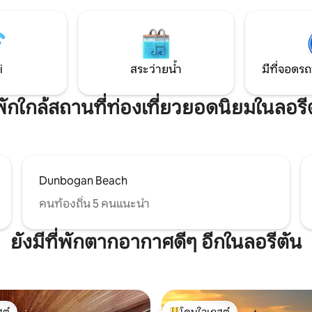
ลัก มาและไปตามที่คุณต้องการ
คุณ สำรวจที่พักอื่นๆ ของเรา: Bra
กปลา เดินเล่น หรือพักผ่อน! นอร์ท
Studio และ Braelee Sands ผ่านโ
ครึ่งทางระหว่างซิดนีย์และบริสเบน
เราเพื่อค้นหาที่พักที่ไม่เหมือนใคร
i
สระว่ายน้ำ
มีที่จอดรถ
่พักใกล้สถานที่ท่องเที่ยวยอดนิยมในลอรี
Dunbogan Beach
คนท้องถิ่น 5 คนแนะนำ
ยังมีที่พักตากอากาศดีๆ อีกในลอรีตัน
ต์
โดนใจเกสต์