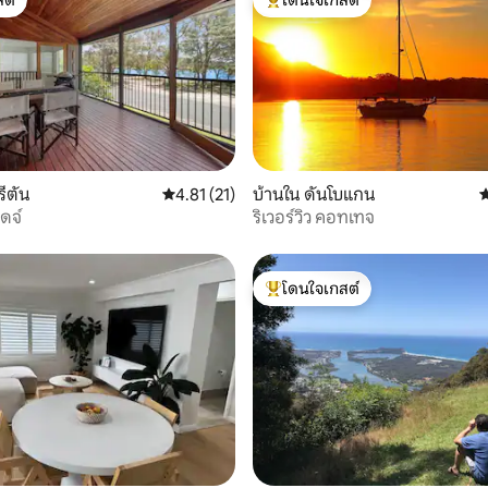
ต์
โดนใจเกสต์ที่สุด
57 รีวิว
รีตัน
คะแนนเฉลี่ย 4.81 จาก 5, 21 รีวิว
4.81 (21)
บ้านใน ดันโบแกน
ค
ดจ์
ริเวอร์วิว คอทเทจ
โดนใจเกสต์
โดนใจเกสต์ที่สุด
21 รีวิว