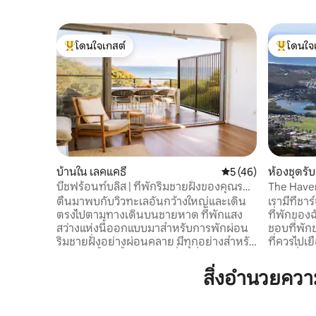
โดนใจเกสต์
โดนใจ
โดนใจเกสต์ที่สุด
โดนใจเกสต
บ้านใน เลคแคธี
คะแนนเฉลี่ย 5 จาก 5,
5 (46)
ห้องชุดรั
เวน
บีชฟร้อนท์บลิส | ที่พักริมชายฝั่งของคุณรอ
The Have
อยู่
ตื่นมาพบกับวิวทะเลอันกว้างใหญ่และเดิน
เรามีที่ชา
ตรงไปตามทางเดินบนชายหาด ที่พักแสง
ที่พักของ
สว่างแห่งนี้ออกแบบมาสำหรับการพักผ่อน
ชอบที่พัก
ริมชายฝั่งอย่างผ่อนคลาย มีทุกอย่างสำหรับ
ที่ควรไปเย
การว่ายน้ำในน้ำเค็ม จิบเครื่องดื่มชม
ท่องเที่ยว
พระอาทิตย์ตกบนดาดฟ้า และความสะดวก
อย่าง...ให
สิ่งอำนวยคว
สบายของการชาร์จรถยนต์ไฟฟ้าภายใน
ทำมากมาย เ
ที่พัก มีพื้นที่นั่งเล่นสองแห่งและมีทุกสิ่งที่
ห้องขนาดใ
คุณต้องการเพื่อการเข้าพักที่สะดวกสบาย
ทางเข้าท