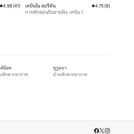
คะแนนเฉลี่ย 4.98 จาก 5, 41 รีวิว
4.98 (41)
เคบินใน ลอรีตัน
คะแนนเฉลี่ย 4.75 จาก 5
4.75 (8)
การพักผ่อนริมชายฝั่ง: เคบิน 1
ส์น็อค
ทูวูมบา
านพักตากอากาศ
บ้านพักตากอากาศ