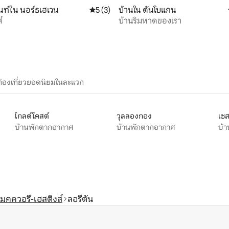
ท์ใน นอร์ธเฮเวน
คะแนนเฉลี่ย 5 จาก 5, 3 รีวิว
5 (3)
บ้านใน ดันโบแกน
์
บ้านริมหาดของเรา
ท่องเที่ยวยอดนิยมในละแวก
โกลด์โคสต์
วุลลองกอง
เชส
บ้านพักตากอากาศ
บ้านพักตากอากาศ
บ้
มคควอรี-เฮสติงส์
ลอรีตัน