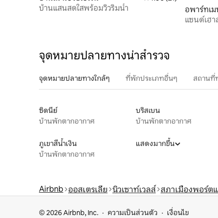
บ้านแสนสดใสพร้อมวิวริมน้ำ
อพาร์ทเมน
แซนด์เฮาส
จุดหมายปลายทางน่าสำรวจ
จุดหมายปลายทางใกล้ๆ
ที่พักประเภทอื่นๆ
สถานที่
ซิดนีย์
บริสเบน
บ้านพักตากอากาศ
บ้านพักตากอากาศ
ภูเขาสีน้ำเงิน
แสดงมากขึ้น
บ้านพักตากอากาศ
Airbnb
ออสเตรเลีย
นิวเซาท์เวลส์
สภาเมืองพอร์ตแ
© 2026 Airbnb, Inc.
ความเป็นส่วนตัว
เงื่อนไข