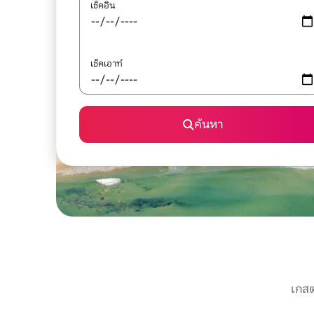
เช็คอิน
เช็คเอาท์
ค้นหา
เกสต