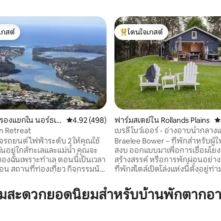
เกสต์
โดนใจเกสต์
์ที่สุด
โดนใจเกสต์ที่สุด
 46 รีวิว
บรองแขกใน นอร์ธเฮ
คะแนนเฉลี่ย 4.92 จาก 5, 498 รีวิว
4.92 (498)
ฟาร์มสเตย์ใน Rollands Plains
ค
n Retreat
เบรลี โบว์เออร์ - อ่างอาบน้ำกลางแจ
ไฟร์พิตวัลเลย์
ร์จรถยนต์ไฟฟ้าระดับ 2 ให้คุณใช้
Braelee Bower – ที่พักสำหรับผู้ให
ฉันอยู่ใกล้ทะเลและแม่น้ำ คุณจะ
สงบ ออกแบบมาเพื่อการเชื่อมโยง
ของฉันเพราะทำเล ตอนนี้เป็นเวลา
สร้างสรรค์ หรือการพักผ่อนอย่า
ือน สถานที่ท่องเที่ยว กิจกรรมนัก
ที่พักสไตล์เปิดโล่งแห่งนี้ตั้งอยู่ท
 และการเดินเล่นที่ยอดเยี่ยมบาง
ธรรมชาติพร้อมวิวหุบเขาที่สวยงาม
้คุณเลือกเพราะมีสิ่งที่น่าดูและน่า
คุณผ่อนคลายได้อย่างเต็มที่ แช่ต
ามสะดวกยอดนิยมสำหรับบ้านพักตากอา
กี่ยวกับบ้านนี้: สตูดิโอนี้เป็น
อ่างอาบน้ำกลางแจ้งใต้แสงดาว 
หญ่ที่มีทุกอย่างครบครันพร้อม
ริมกองไฟ หรือรับประทานอาหาร
ี่มีกุญแจของคุณเองและแยกออก
“โบเวอร์” เป็นที่พักอันมีเสน่ห์แล