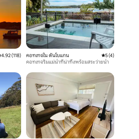
ะแนนเฉลี่ย 4.92 จาก 5, 118 รีวิว
4.92 (118)
คอทเทจใน ดันโบแกน
คะแนนเฉลี่ย 5 จาก 5
5 (4)
คอทเทจริมแม่น้ำที่น่าทึ่งพร้อมสระว่ายน้ำ