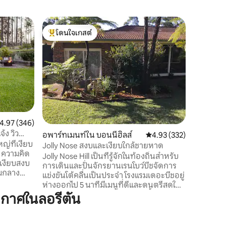
วิลล่าใน ล
โดนใจเกสต์
โดนใจเก
เฮเวนออนจ
โดนใจเกสต์ที่สุด
โดนใจเก
Haven on
เป็นสถานท
จากร้านอ
กาแฟที่อบ
ที่เงียบส
งดงามแห่
ระหว่าง
เข้าถึงท
ะแนนเฉลี่ย 4.97 จาก 5, 346 รีวิว
4.97 (346)
สำหรับผู้
้ง วิว
อพาร์ทเมนท์ใน บอนนีฮิลส์
คะแนนเฉลี่ย 4.93 จาก 5, 
4.93 (332)
ท่ามกลา
ญ่ที่เงียบ
ความสะดวก
Jolly Nose สงบและเงียบใกล้ชายหาด
 ความคิด
ชีวาที่หน
Jolly Nose Hill เป็นที่รู้จักในท้องถิ่นสำหรับ
งเงียบสงบ
แมคควอร
การเดินและปั่นจักรยานเรนโบว์บีชจัดการ
่ามกลาง
แข่งขันโต้คลื่นเป็นประจำ โรงแรมเดอะบีชอยู่
 ช่วยให้
ห่างออกไป 5 นาทีมีเมนูที่ดีและดนตรีสดใน
ัวใน
วันหยุดสุดสัปดาห์และสถานรับเลี้ยงเด็ก
กาศในลอรีตัน
ผ่อนคลาย
เสิร์ฟอาหารเช้าแสนอร่อยทั้งสองแห่งมี
กลางแจ้ง
พื้นที่เล่นสนุกๆ ขึ้นไปตามถนนในพอร์ต
ะเป็นของ
แมคควอรีคุณจะพบกับร้านค้าคาเฟ่และร้าน