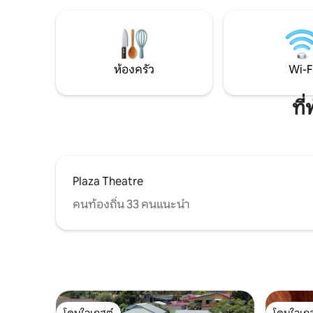
เป็นฐานที่สมบูรณ์แบบสำหรับคู่รัก เพื่อน
จากบ้านห
หรือครอบครัว เดินไปชายหาด ทะเลสาบ
ว่ายน้ำ ต
และคาเฟ่ในท้องถิ่น หรือเพียงแค่พักผ่อน
เฮเวนอยู่
และดื่มด่ำกับบรรยากาศสบายๆ ของมิด
นอร์ทโคสต์
ห้องครัว
Wi-F
ที
Plaza Theatre
คนท้องถิ่น 33 คนแนะนำ
โดนใจเกสต์
โดนใจเกส