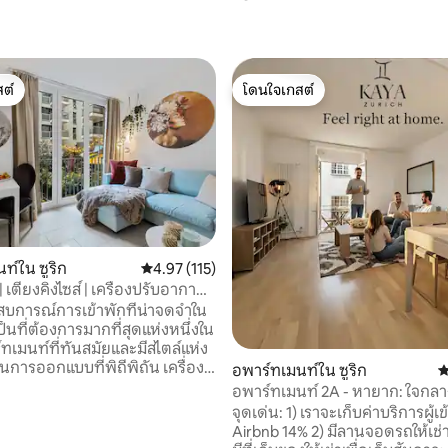
ต์
โดนใจเกสต์
ต์
โดนใจเกสต์
21 รีวิว
ท์ใน ซูริก
คะแนนเฉลี่ย 4.97 จาก 5, 115 รีวิว
4.97 (115)
 | เตียงคิงไซส์ | เครื่องปรับอากาศ |
รี
สบการณ์การเข้าพักที่น่าจดจำใน
เป็นที่ต้องการมากที่สุดแห่งหนึ่งใน
์ทเมนท์ที่ทันสมัยและมีสไตล์แห่ง
นการออกแบบที่พิถีพิถัน เครื่อง
อพาร์ทเมนท์ใน ซูริก
ค
ศ ระเบียงส่วนตัว ความสะดวก
อพาร์ทเมนท์ 2A - หายาก: ใจกลาง
อดเยี่ยม และความสะดวกสบายที่
BR อพาร์ทเมนท์
จุดเด่น: 1) เราจะเก็บค่าบริการผู้เข
ที่จอดรถส่วนตัวฟรี — อัญมณี
Airbnb 14% 2) มีลานจอดรถให้เช่า
างเมือง เพลิดเพลินกับความ