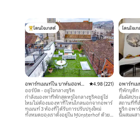
โดนใจเกสต์
โดนใจเกส
โดนใจเกสต์ที่สุด
โดนใจเกส
อพาร์ทเมนท์ใน บาห์นฮอฟสต
คะแนนเฉลี่ย 4.98 จาก 5, 2
4.98 (221)
อพาร์ทเมน
ราสเซ่
ออร์บิต - อยู่ใจกลางซูริค
ที่พักบูติก
ที่จอดรถฟ
กำลังมองหาที่พักสุดหรูใจกลางซูริคอยู่ใช่
สัมผัสประ
ไหม ไม่ต้องมองหาที่ไหนไกลนอกจากอพาร์
สถานที่ที่
ทเมนท์ 3 ห้องที่ได้รับการปรับปรุงใหม่
ซูริก อพาร
ทั้งหมดของเราตั้งอยู่ใน Münsterhof ด้วย 2
นี้ผสมผสา
ห้องนอนที่สะดวกสบายพื้นที่นั่งเล่นกว้าง
ปรับอากา
ขวางห้องครัวที่มีอุปกรณ์ครบครันและ
สบายที่ย
ระเบียงหลังคาส่วนตัวอพาร์ทเมนท์ของเรา
หายากของ
เป็นฐานที่สมบูรณ์แบบสำหรับการสำรวจ
แท้ในใจกล