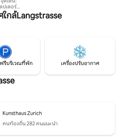
ห้องครัวที่มีอุปกรณ์ครบครันพร้อมเครื่องชง
:
กาแฟ Nespresso และเครื่องซักผ้าและ
แดปเตอร์
เครื่องอบผ้าในห้องพัก ☞ 1.3 กม. ไปยังสถานี
ตามคำขอ)
ใกล้Langstrasse
รถไฟหลักซูริค ☞ 1.1 กม. ไปยังพิพิธภัณฑ์
ถานีรถไฟไป
แห่งชาติสวิส ☞ 1.5 กม. ไปยัง Kunsthaus
adeplatz
Zurich ☞ 700 ม. ถึง ETH ซูริค
่พักขนาด
ุปกรณ์ครบ
รายไปด้วย
็ตทันสมัย
ง!
ฟรีบริเวณที่พัก
เครื่องปรับอากาศ
asse
Kunsthaus Zurich
คนท้องถิ่น 282 คนแนะนำ