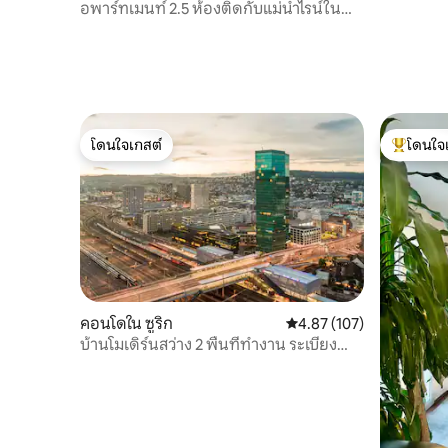
อพาร์ทเมนท์ 2.5 ห้องติดกับแม่น้ำไรน์ใน
ไรน์ไฮม์
โดนใจเกสต์
โดนใจ
โดนใจเกสต์
โดนใจเกสต
คอนโดใน ซูริก
คะแนนเฉลี่ย 4.87 จาก 5, 1
4.87 (107)
บ้านโมเดิร์นสว่าง 2 พื้นที่ทำงาน ระเบียง
และเปียโน