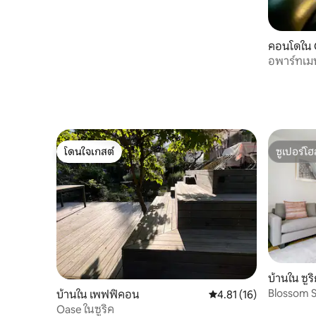
คอนโดใน 
อพาร์ทเมน
เมือง
โดนใจเกสต์
ซูเปอร์โฮ
โดนใจเกสต์
ซูเปอร์โฮ
บ้านใน ซูร
Blossom S
บ้านใน เพฟฟิคอน
คะแนนเฉลี่ย 4.81 จาก 5,
4.81 (16)
นท์ 4 ห้อง
Oase ในซูริค