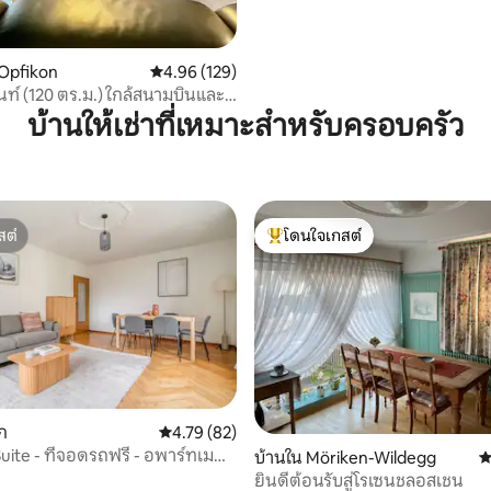
Opfikon
คะแนนเฉลี่ย 4.96 จาก 5, 129 รีวิว
4.96 (129)
ท์ (120 ตร.ม.) ใกล้สนามบินและ
บ้านให้เช่าที่เหมาะสำหรับครอบครัว
สต์
โดนใจเกสต์
สต์
โดนใจเกสต์ที่สุด
ิก
คะแนนเฉลี่ย 4.79 จาก 5, 82 รีวิว
4.79 (82)
uite - ที่จอดรถฟรี - อพาร์ทเม
 16 รีวิว
บ้านใน Möriken-Wildegg
ค
ยินดีต้อนรับสู่โรเซนชลอสเชน