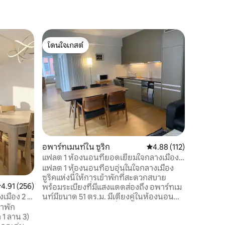
อพาร์ทเมน
โดนใจเกสต์
โดนใจเก
อพาร์ทเม
โดนใจเกสต์
โดนใจเก
ที่จอดรถ
ตั้งอยู่ใน
สถานีรถไ
ตาฟฟาเชอร์" 
แบบห้องใ
160 ตาราง
ครันห้อง
ห้องนอน
ใหญ่ที่ชั
ห้องนอนเล
อพาร์ทเมนท์ใน ซูริก
คะแนนเฉลี่ย 4.88 จาก 5, 
4.88 (112)
สำหรับผู้
เหมาะสำห
แฟลต 1 ห้องนอนที่ยอดเยี่ยมใจกลางเมือง
เพื่อธุรกิจ
(เวสต์ 7)
แฟลต 1 ห้องนอนที่อบอุ่นในใจกลางเมือง
ซูริคแห่งนี้ให้การเข้าพักที่สะดวกสบาย
ะแนนเฉลี่ย 4.91 จาก 5, 256 รีวิว
4.91 (256)
พร้อมระเบียงที่มีแสงแดดส่องถึง อพาร์ทเม
นท์มีขนาด 51 ตร.ม. มีเตียงคู่ในห้องนอน
เมือง 2 -
และเตียงโซฟาในห้องนั่งเล่น (ผู้เข้าพักสูงสุด
้าพัก
4 คน) เพลิดเพลินกับอ่างอาบน้ำในห้องน้ำ
 1 ลาน 3)