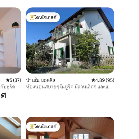
โดนใจเกสต์
โดนใจเกสต์ที่สุด
คะแนนเฉลี่ย 5 จาก 5, 37 รีวิว
5 (37)
บ้านใน มอลลิส
คะแนนเฉลี่ย 4.89 จาก 5,
4.89 (95)
กับซูริค
ห้องนอนสบายๆ ในซูริค มีสวนเล็กๆ และแมว
ที่เป็นมิตร
าศ
โดนใจเกสต์
โดนใจเกสต์ที่สุด