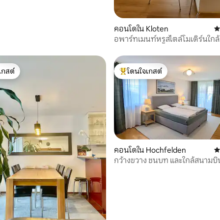
คอนโดใน Kloten
ค
อพาร์ทเมนท์หรูสไตล์โมเดิร์นใกล
และเมืองซูริก
เกสต์
โดนใจเกสต์
์ที่สุด
โดนใจเกสต์ที่สุด
คอนโดใน Hochfelden
ค
07 รีวิว
กว้างขวาง ชนบท และใกล้สนามบิ