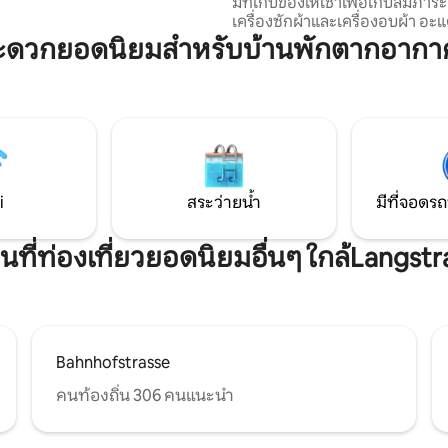
มีที่เก็บของให้เช่าเพื่อเก็บสัมภาระ จุดเด่น
ิการ และสิ่งอำนวยความสะดวก
เครื่องซักผ้าและเครื่องอบผ้า อะ
 ซึ่งทั้งหมดนี้สร้างขึ้นเพื่อ
สำหรับเดินทาง เตียงเด็กอ่อน (
ะดวกยอดนิยมสำหรับบ้านพักตากอากาศ
้าพักของคุณง่ายดายและน่าจดจำ
นั่งรถไฟ 3 สถานีถึงสนามบิน 1 ส
รณ์แบบสำหรับการสำรวจซูริค
ซูริค HB ป้ายรถราง 4 ป้ายไป Par
ักผ่อนอย่างมีสไตล์
ดื่มด่ำกับความสะดวกสบายของที
80 ตร.ม. ของเรามีห้องครัวที่มีอ
ครัน สำรวจย่านที่ปลอดภัยเรียง
ร้านอาหารคาเฟ่และซูเปอร์มาร์เก
ซึ่งเป็นอัญมณีหายากใจกลางเมือ
i
สระว่ายน้ำ
มีที่จอดรถ
นที่ท่องเที่ยวยอดนิยมอื่นๆ ใกล้Langstr
Bahnhofstrasse
คนท้องถิ่น 306 คนแนะนำ