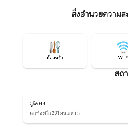
เมือง อพาร์ทเมนท์ของเราตั้งอยู่ติดกับโบสถ์
สะอาด บร
Fraumünster และ Bahnhofstrasse ที่มีชื่อ
มาตรฐานสูง
สิ่งอำนวยความส
เสียงทำให้เข้าถึงสถานที่ท่องเที่ยวยอดนิยม
ให้การเข
หลายแห่งของซูริคได้ง่าย จองตอนนี้และ
ทำเลสมบู
สัมผัสความสวยงามและเสน่ห์ของซูริค!
พร้อมกับพ
ห้องครัว
Wi-F
สถา
ซูริค HB
คนท้องถิ่น 201 คนแนะนำ