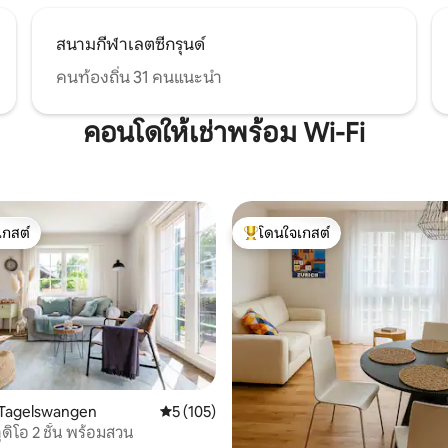
สนามกีฬาเลตซีกรุนด์
คนท้องถิ่น 31 คนแนะนำ
คอนโดให้เช่าพร้อม Wi-Fi
เกสต์
โดนใจเกสต์
์ที่สุด
โดนใจเกสต์ที่สุด
Tagelswangen
คะแนนเฉลี่ย 5 จาก 5, 105 รีวิว
5 (105)
ูดิโอ 2 ชั้น พร้อมสวน
68 รีวิว