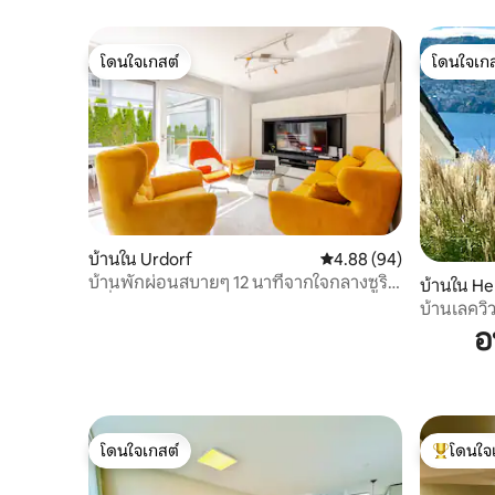
โดนใจเกสต์
โดนใจเกส
โดนใจเกสต์
โดนใจเกส
บ้านใน Urdorf
คะแนนเฉลี่ย 4.88 จาก 5, 
4.88 (94)
บ้านพักผ่อนสบายๆ 12 นาทีจากใจกลางซูริค
บ้านใน He
2 ที่จอดรถฟรี
บ้านเลควิว
อ
โดนใจเกสต์
โดนใจ
โดนใจเกสต์
โดนใจเกสต