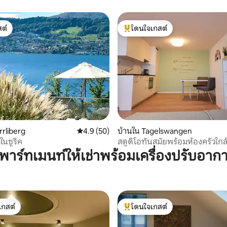
ต์
โดนใจเกสต์
ต์
โดนใจเกสต์ที่สุด
94 รีวิว
rrliberg
คะแนนเฉลี่ย 4.9 จาก 5, 50 รีวิว
4.9 (50)
บ้านใน Tagelswangen
ในซูริค
สตูดิโอทันสมัยพร้อมห้องครัวใกล้
พาร์ทเมนท์ให้เช่าพร้อมเครื่องปรับอาก
เกสต์
โดนใจเกสต์
์ที่สุด
โดนใจเกสต์ที่สุด