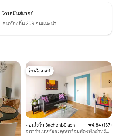
โกรสมึนส์เทอร์
คนท้องถิ่น 209 คนแนะนำ
โดนใจเกสต์
โดนใจเกสต์
คอนโดใน Bachenbülach
คะแนนเฉลี่ย 4.84 จาก 5, 
4.84 (137)
อพาร์ทเมนท์ของคุณพร้อมห้องพักสำหรับ