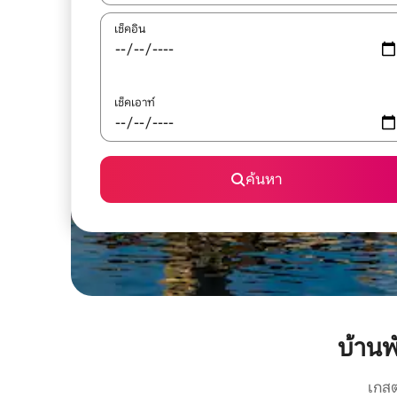
เช็คอิน
เช็คเอาท์
ค้นหา
บ้าน
เกสต