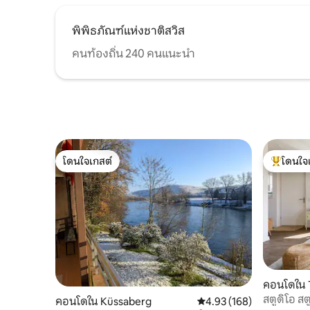
พิพิธภัณฑ์แห่งชาติสวิส
คนท้องถิ่น 240 คนแนะนำ
โดนใจเกสต์
โดนใจ
โดนใจเกสต์
โดนใจเกสต
คอนโดใน 
สตูดิโอ สต
คอนโดใน Küssaberg
คะแนนเฉลี่ย 4.93 จาก 5, 1
4.93 (168)