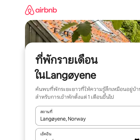
ข้าม
ไป
ยัง
เนื้อหา
ที่พักรายเดือน
ในLangøyene
ค้นพบที่พักระยะยาวที่ให้ความรู้สึกเหมือนอยู่บ้า
สำหรับการเข้าพักตั้งแต่ 1 เดือนขึ้นไป
สถานที่
ใช้ลูกศรขึ้นลง หรือใช้การสัมผัสหรือปัด เพื่อสำรวจผ
เช็คอิน