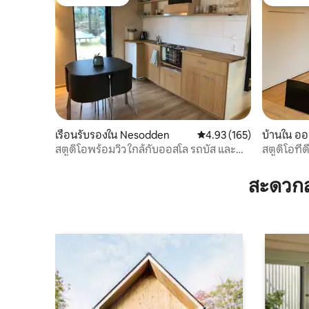
โดนใจเกสต์ที่สุด
โดนใจเกส
เรือนรับรองใน Nesodden
คะแนนเฉลี่ย 4.93 จาก 5, 1
4.93 (165)
บ้านใน ออ
สตูดิโอพร้อมวิว ใกล้กับออสโล รถบัส และ
สตูดิโอที
ชายหาด
สะดวกส