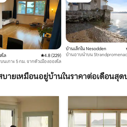
ต์
โดนใจเกสต์
บ้านเล็กใน Nesodden
บ้านอาบน้ำบน Strandpromenad
65 รีวิว
สโล
คะแนนเฉลี่ย 4.8 จาก 5, 229 รีวิว
4.8 (229)
Flaskebekk, Nesodden
่ดีบนเกาะ 5 กม. จากตัวเมืองออสโล
บายเหมือนอยู่บ้านในราคาต่อเดือนสุด