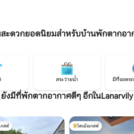
ับการสำรวจชายฝั่งฟินิสแตร์
สำหรับครอบครัวหรือกลุ่มเพื่อน เตียงร่ม
ระหว่างการเดินเล่น ทะเล และ
และเก้าอี้สูงตามคำขอ บรรยากาศ🏡 ที่ยอด
ี่พักกว้างขวางพร้อม
เยี่ยมในการพบปะและเพลิดเพลิน
 ห้อง ห้องนั่งเล่นที่สะดวกสบาย
ัวที่มีอุปกรณ์ครบครัน เหมาะ
บครัวหรือเพื่อนที่กำลังมองหาที่
มสะดวกยอดนิยมสำหรับบ้านพักตากอาก
พักในเบรอตัน ฉันหวังว่าจะได้ต้อนรับคุณ ✨
i
สระว่ายน้ำ
มีที่จอดรถ
ยังมีที่พักตากอากาศดีๆ อีกในLanarvily
เกสต์
โดนใจเกสต์
์ที่สุด
โดนใจเกสต์ที่สุด