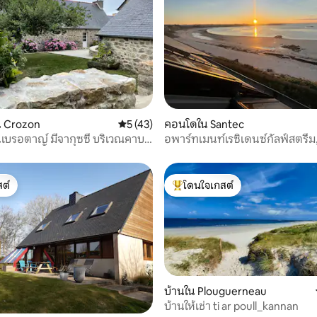
 51 รีวิว
 Crozon
คะแนนเฉลี่ย 5 จาก 5, 43 รีวิว
5 (43)
คอนโดใน Santec
บรอตาญ์ มีจากุซซี่ บริเวณคาบ
อพาร์ทเมนท์เรซิเดนซ์กัลฟ์สตรีม
ซน
เทเวน
ต์
โดนใจเกสต์
ต์
โดนใจเกสต์ที่สุด
บ้านใน Plouguerneau
บ้านให้เช่า ti ar poull_kannan