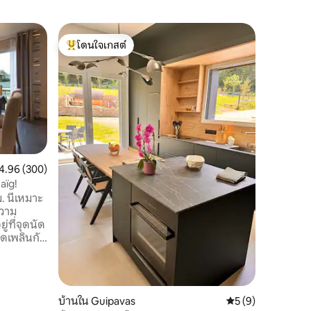
บ้านใน La
โดนใจเกสต์
โดนใจ
บ้านหลัง
โดนใจเกสต์ที่สุด
โดนใจเกส
แซ็ง
บ้านอยู่ช
เจ้าของตั้
LANARVI
Nord Fini
25 นาที ห้
ประทุนห้
ซม.) ห้อง
พร้อมเฟอ
แนนเฉลี่ย 4.96 จาก 5, 300 รีวิว
4.96 (300)
สามารถเพ
aïg!
ขนาดใหญ่ที่มี
. นี้เหมาะ
และผ้าปูท
่ที่จุดนัด
 4 ห้องนอน
้องห้อง
นที่เป็น
ครัน
บ้านใน Guipavas
คะแนนเฉลี่ย 5 จาก 5
5 (9)
งปัน