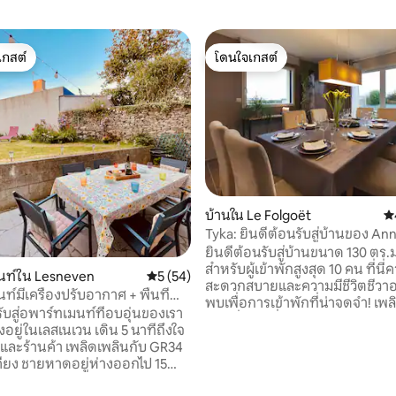
เกสต์
โดนใจเกสต์
์ที่สุด
โดนใจเกสต์
บ้านใน Le Folgoët
คะ
Tyka: ยินดีต้อนรับสู่บ้านของ Ann
ยินดีต้อนรับสู่บ้านขนาด 130 ตร.ม
สำหรับผู้เข้าพักสูงสุด 10 คน ที่นี่ความ
นท์ใน Lesneven
คะแนนเฉลี่ย 5 จาก 5, 54 รีวิว
5 (54)
สะดวกสบายและความมีชีวิตชีวาอยู
์มีเครื่องปรับอากาศ + พื้นที่
พบเพื่อการเข้าพักที่น่าจดจำ! เพลิดเพลินกับ
- ใกล้ชายหาด
ับสู่อพาร์ทเมนท์ที่อบอุ่นของเรา
ห้องนั่งเล่นที่สะดวกสบายพร้อม
ั้งอยู่ในเลสเนเวน เดิน 5 นาทีถึงใจ
+ ชั้นลอยแบบโมดูลาร์ห้องน้ำ 2 ห
า เพลิดเพลินกับ GR34
สุขาแยกต่างหาก 2 ห้องห้องนั่งเล่
้เคียง ชายหาดอยู่ห่างออกไป 15
มิตรและห้องครัวที่มีอุปกรณ์ครบ
บรสต์อยู่ห่างออกไป 30 นาที
เหมาะสำหรับช่วงเวลาแห่งการแบ่