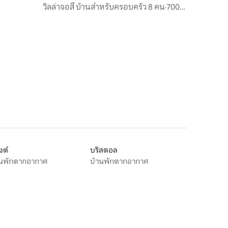
วิลล่าจอสี บ้านสำหรับครอบครัว 8 คน·700
ม. จากชายหาด
งต์
บริสตอล
านพักตากอากาศ
บ้านพักตากอากาศ