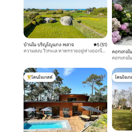
บ้านใน บริญโญแกง-พลาจ
คะแนนเฉลี่ย 5 จาก 5,
5 (51)
ความสงบ วิวทะเล หาดทรายอยู่ห่างออกไป
คอทเทจใน
200 ม. 4 คน
คอทเทจในเ
สมุทรโคร
โดนใจเกสต์
โดนใจเกส
โดนใจเกสต์ที่สุด
โดนใจเกส