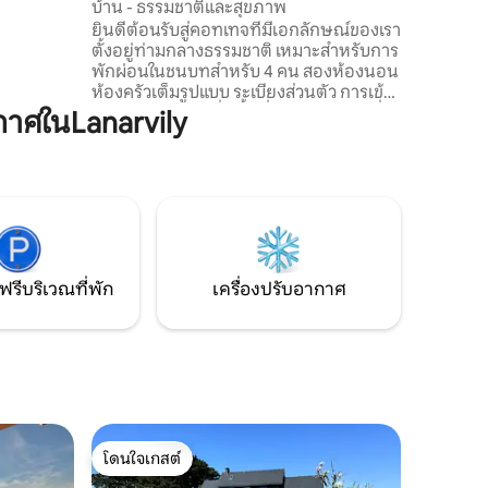
บ้าน - ธรรมชาติและสุขภาพ
ยินดีต้อนรับสู่คอทเทจที่มีเอกลักษณ์ของเรา
ตั้งอยู่ท่ามกลางธรรมชาติ เหมาะสำหรับการ
!
พักผ่อนในชนบทสำหรับ 4 คน สองห้องนอน
ห้องครัวเต็มรูปแบบ ระเบียงส่วนตัว การเข้า
ถึงสวนส่วนกลางที่มีพื้นที่สุขภาพ: จากุซซี่
าศในLanarvily
ซาวน่า บาร์บีคิว Wi-Fi ทีวี เครื่องซักผ้า ที่
จอดรถฟรี สามารถเช่าที่พักที่สองในสถานที่
เพื่อรองรับได้สูงสุด 8 คน สถานีชาร์จไฟฟ้า
รวดเร็วสำหรับรถยนต์ของคุณ กระท่อมของ
เราเป็นสถานที่ที่เหมาะสำหรับการพักผ่อนที่
สดชื่น
ฟรีบริเวณที่พัก
เครื่องปรับอากาศ
โดนใจเกสต์
โดนใจเกสต์