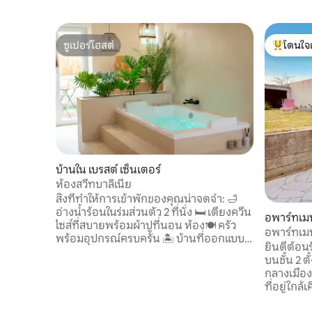
ซูเปอร์โฮสต์
โดนใจ
ซูเปอร์โฮสต์
โดนใจเกสต
บ้านใน เบรสต์ เซ็นเตอร์
ห้องสวีทบาลิเนีย
สิ่งที่ทำให้การเข้าพักของคุณน่าจดจำ: 🛁
อ่างน้ำร้อนในร่มส่วนตัว 2 ที่นั่ง 🛏️ เตียงควีน
อพาร์ทเม
ไซส์ที่สบายพร้อมผ้าปูที่นอน ห้อง🍽️ ครัว
อพาร์ทเมนท
พร้อมอุปกรณ์ครบครัน 🏝️ บ้านที่ออกแบบ
กลางแจ้ง 
ยินดีต้อนร
มาอย่างพิถีพิถัน 🌿 ลานกลางแจ้งส่วนตัว
บนชั้น 2 ต
ทีวีจอแบน 📺 รวมที่🅿️จอดรถส่วนตัว щ สูตร
กลางเมืองและร้านค้
สำหรับกลางคืน • เช็คอินเวลา 18:00 น. • เช็ค
ที่อยู่ใกล
เอาท์เวลา 10:00 น. 💡 ตัวเลือก (ขึ้นอยู่กับ
นาที และเ
สถานะว่าง): • เช็กอินก่อนเวลา 15:00 น.: +