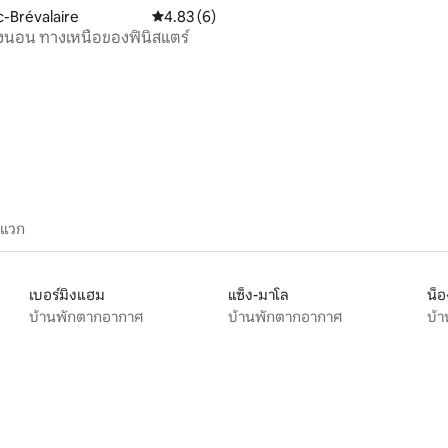
c-Brévalaire
คะแนนเฉลี่ย 4.83 จาก 5, 6 รีวิว
4.83 (6)
องนอน ทางเหนือของฟินิสแตร์
 53 รีวิว
ะแวก
เบอร์มิงแฮม
แซ็ง-มาโล
น็อ
บ้านพักตากอากาศ
บ้านพักตากอากาศ
บ้