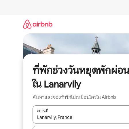
ข้าม
ไป
ยัง
เนื้อหา
ที่พักช่วงวันหยุดพักผ่อ
ใน Lanarvily
ค้นหาและจองที่พักไม่เหมือนใครใน Airbnb
สถานที่
ใช้ลูกศรขึ้นลง หรือใช้การสัมผัสหรือปัด เพื่อสำรวจผ