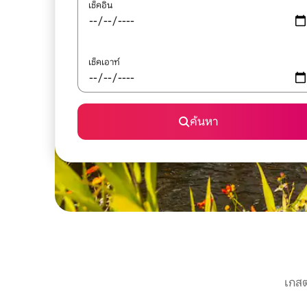
เช็คอิน
เช็คเอาท์
ค้นหา
เกสต