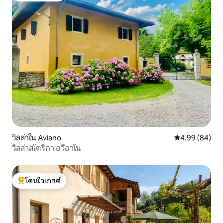
วิลล่าใน Aviano
คะแนนเฉลี่ย 4.9
4.99 (84)
วิลล่าสโตริกา อวีอาโน
โดนใจเกสต์
โดนใจเกสต์ที่สุด