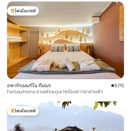
โดนใจเกสต์
โดนใจเกสต์ที่สุด
อพาร์ทเมนท์ใน ทัมเบร
คะแนนเฉลี่ย
5 (11)
FantasyHome ชาเลต์บนภูเขาพร้อมซาวน่าส่วนตัว
โดนใจเกสต์
โดนใจเกสต์ที่สุด