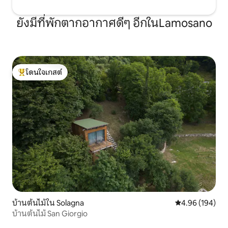
ยังมีที่พักตากอากาศดีๆ อีกในLamosano
โดนใจเกสต์
โดนใจเกสต์ที่สุด
บ้านต้นไม้ใน Solagna
คะแนนเฉลี่ย 4.9
4.96 (194)
บ้านต้นไม้ San Giorgio