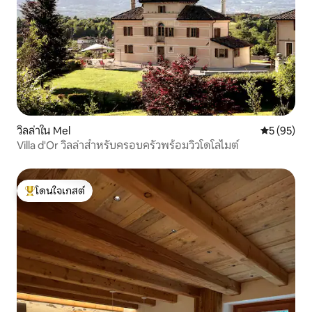
วิลล่าใน Mel
คะแนนเฉลี่ย
5 (95)
Villa d'Or วิลล่าสำหรับครอบครัวพร้อมวิวโดโลไมต์
โดนใจเกสต์
โดนใจเกสต์ที่สุด