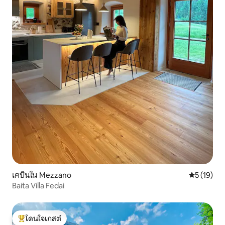
เคบินใน Mezzano
คะแนนเฉลี่ย
5 (19)
Baita Villa Fedai
โดนใจเกสต์
โดนใจเกสต์ที่สุด