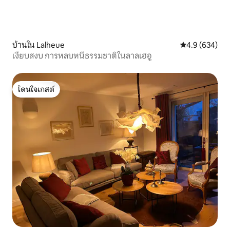
บ้านใน Lalheue
คะแนนเฉลี่ย 4.
4.9 (634)
เงียบสงบ การหลบหนีธรรมชาติในลาลเฮอู
โดนใจเกสต์
โดนใจเกสต์