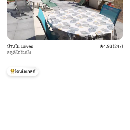
บ้านใน Laives
คะแนนเฉลี่ย 4.9
4.93 (247)
สตูดิโอริมบึง
โดนใจเกสต์
โดนใจเกสต์ที่สุด