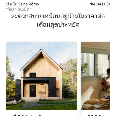
บ้านใน Saint-Rémy
คะแนนเฉลี่ย 4.9
4.94 (113)
"วิลล่า ซินเน็ต"
สะดวกสบายเหมือนอยู่บ้านในราคาต่อ
เดือนสุดประหยัด