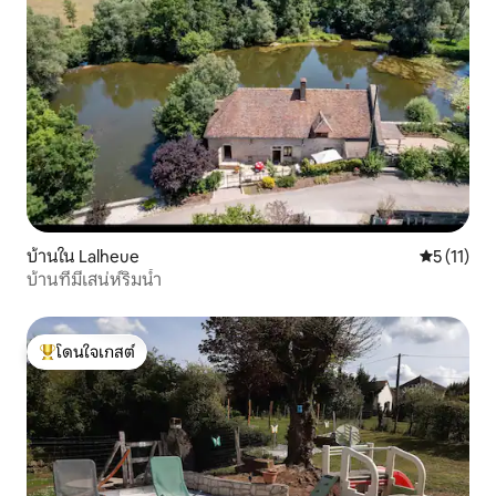
บ้านใน Lalheue
คะแนนเฉลี่ย
5 (11)
บ้านที่มีเสน่ห์ริมน้ำ
โดนใจเกสต์
โดนใจเกสต์ที่สุด