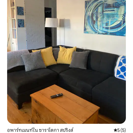
อพาร์ทเมนท์ใน ซาราโตกา สปริงส์
คะแนนเฉลี่
5 (5)