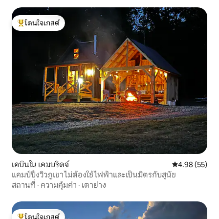
โดนใจเกสต์
โดนใจเกสต์ที่สุด
เคบินใน เคมบริดจ์
คะแนนเฉลี่ย 4.
4.98 (55)
แคมป์ปิ้งวิวภูเขา ไม่ต้องใช้ไฟฟ้าและเป็นมิตรกับสุนัข
สถานที่
·
ความคุ้มค่า
·
เตาย่าง
โดนใจเกสต์