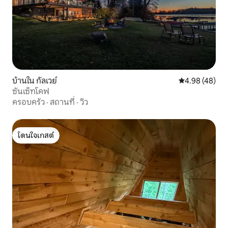
บ้านใน กัลเวย์
คะแนนเฉลี่ย 4.
4.98 (48)
ซันเซ็ทโคฟ
ครอบครัว
·
สถานที่
·
วิว
โดนใจเกสต์
โดนใจเกสต์