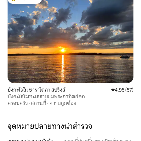
โดนใจเกสต์ที่สุด
บังกะโลใน ซาราโตกา สปริงส์
คะแนนเฉลี่ย 4.
4.95 (57)
บังกะโลริมทะเลสาบชมพระอาทิตย์ตก
ครอบครัว
·
สถานที่
·
ความถูกต้อง
จุดหมายปลายทางน่าสำรวจ
จุดหมายปลายทางใกล้ๆ
สถานที่ท่องเที่ยวยอดนิยมในละแวก