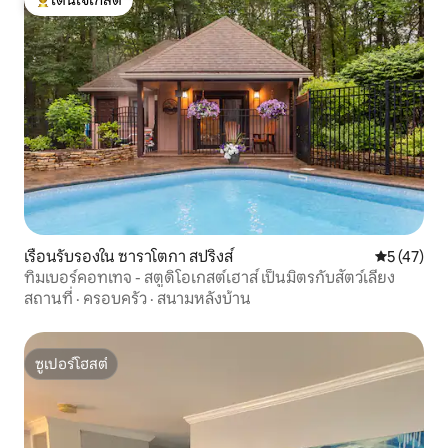
โดนใจเกสต์ที่สุด
เรือนรับรองใน ซาราโตกา สปริงส์
คะแนนเฉลี่ย
5 (47)
ทิมเบอร์คอทเทจ - สตูดิโอเกสต์เฮาส์ เป็นมิตรกับสัตว์เลี้ยง
สถานที่
·
ครอบครัว
·
สนามหลังบ้าน
ซูเปอร์โฮสต์
ซูเปอร์โฮสต์