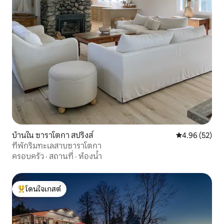
บ้านใน ซาราโตกา สปริงส์
คะแนนเฉลี่ย 4.
4.96 (52)
ที่พักริมทะเลสาบซาราโตกา
ครอบครัว
·
สถานที่
·
ห้องน้ำ
โดนใจเกสต์
โดนใจเกสต์ที่สุด