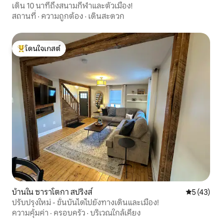
เดิน 10 นาทีถึงสนามกีฬาและตัวเมือง!
สถานที่
·
ความถูกต้อง
·
เดินสะดวก
โดนใจเกสต์
โดนใจเกสต์ที่สุด
บ้านใน ซาราโตกา สปริงส์
คะแนนเฉลี่ย
5 (43)
ปรับปรุงใหม่ - ขั้นบันไดไปยังทางเดินและเมือง!
ความคุ้มค่า
·
ครอบครัว
·
บริเวณใกล้เคียง