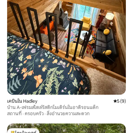
เคบินใน Hadley
คะแนนเฉลี่
5 (9)
บ้าน A-เฟรมสไตล์รัสติกโมเดิร์นในอาดิรอนแด็ก
สถานที่
·
ครอบครัว
·
สิ่งอำนวยความสะดวก
โดนใจเกสต์