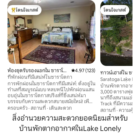
โดนใจเกสต์
โดนใจเกสต์
โดนใจเกสต์ที่สุด
โดนใจเกสต์
ห้องชุดรับรองแขกใน ซาราโต
คะแนนเฉลี่ย 4.97 จาก 5, 123 รีวิว
4.97 (123)
ทาวน์เฮาส์ใน ซารา
กา สปริงส์
ที่พักผ่อนที่มีเสน่ห์ในซาราโตกา
ส์
Saratoga Lake Fro
การพักผ่อนในซาราโตกาที่มีเสน่ห์: ตั้งอยู่ใน
แข่งเพียงไม่กี่นาที!
บ้านพักตากอากาศ
ทำเลที่สมบูรณ์แบบ หลบหนีไปพักผ่อนแสน
3,000 ตารางฟุตที่น่
อบอุ่นในซาราโตกาสปริงส์ที่ซึ่งเสน่ห์มา
นาทีถึงสนามแข่งรถ
บรรจบกับความสะดวกสบายสมัยใหม่! เพียง
Track ที่มีความสำ
6 นาทีจากรางรถไฟโดยรถยนต์และ 2 นาที
ครอบครัว
·
สถานที่
·
เดินสะดวก
และศูนย์วัฒนธรรม บ
สถานที่
·
ความคุ้มค่
จากร้านอาหารชั้นนำ คุณจะเพลิดเพลินกับ
ตะวันออกของทะเลส
สิ่งอำนวยความสะดวกยอดนิยมสำหรับ
ความสะดวกสบายและการพักผ่อนที่สมดุล
หาดบราวน์ 3 ไมล์ 
อย่างสมบูรณ์แบบ ความใส่ใจในรายละเอียด
บ้านพักตากอากาศในLake Lonely
ขวางพร้อมการตกแ
สิ่งอำนวยความสะดวกที่ทันสมัย และ
เตาผิงที่อบอุ่นช
เจ้าของที่พักที่ใส่ใจช่วยให้มั่นใจได้ว่าจะได้
เย็น! ที่พักที่น่าตื่