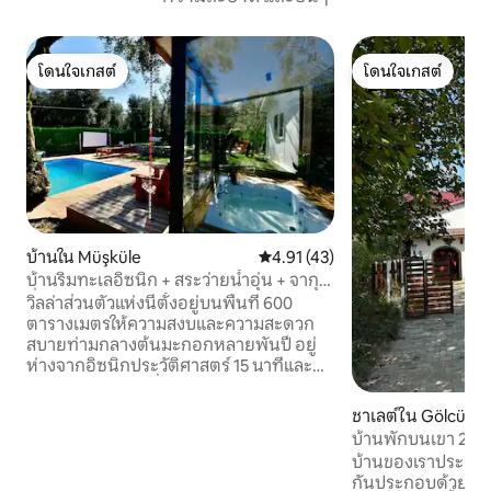
โดนใจเกสต์
โดนใจเกสต์
โดนใจเกสต์
โดนใจเกสต์
บ้านใน Müşküle
คะแนนเฉลี่ย 4.91 จาก 5, 43 รีวิว
4.91 (43)
บ้านริมทะเลอิซนิก + สระว่ายน้ำอุ่น + จากุซ
ซี่สำหรับ 4 คน
วิลล่าส่วนตัวแห่งนี้ตั้งอยู่บนพื้นที่ 600
ตารางเมตรให้ความสงบและความสะดวก
สบายท่ามกลางต้นมะกอกหลายพันปี อยู่
ห่างจากอิซนิกประวัติศาสตร์ 15 นาทีและ
ห่างจากชายหาดที่เงียบสงบเพียง 40 -50
เมตร ช่วงเวลาที่น่ารื่นรมย์รอคุณอยู่ที่สระ
ชาเลต์ใน Gölcük
ว่ายน้ำ อ่างน้ำอุ่น พื้นที่บาร์บีคิว และลาน
บ้านพักบนเขา 2 พร
กว้างขวาง สะดวกสบายในทุกฤดูกาลพร้อม
คลีเตเป
บ้านของเราประกอบ
เครื่องทำความร้อนเครื่องปรับอากาศ 2
กันประกอบด้วยสอง
เครื่องเตาผิงไฟฟ้าและที่จอดรถ 2 คัน ล้อม