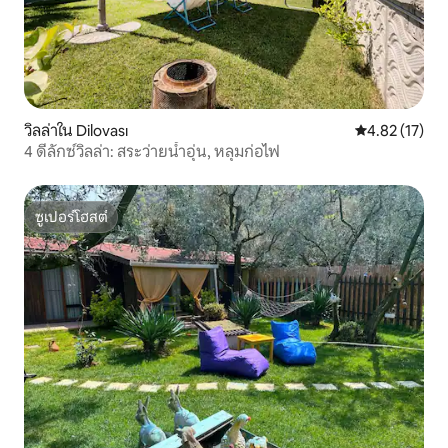
วิลล่าใน Dilovası
คะแนนเฉลี่ย 4.
4.82 (17)
4 ดีลักซ์วิลล่า: สระว่ายน้ำอุ่น, หลุมก่อไฟ
ซูเปอร์โฮสต์
ซูเปอร์โฮสต์