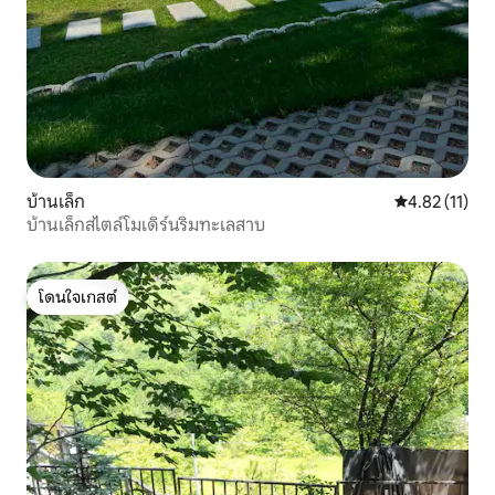
บ้านเล็ก
คะแนนเฉลี่ย 4.
4.82 (11)
บ้านเล็กสไตล์โมเดิร์นริมทะเลสาบ
โดนใจเกสต์
โดนใจเกสต์