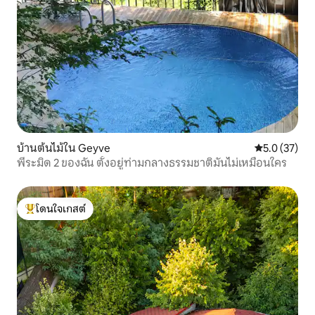
บ้านต้นไม้ใน Geyve
คะแนนเฉลี่ย 5
5.0 (37)
พีระมิด 2 ของฉัน ตั้งอยู่ท่ามกลางธรรมชาติมันไม่เหมือนใคร
โดนใจเกสต์
โดนใจเกสต์ที่สุด