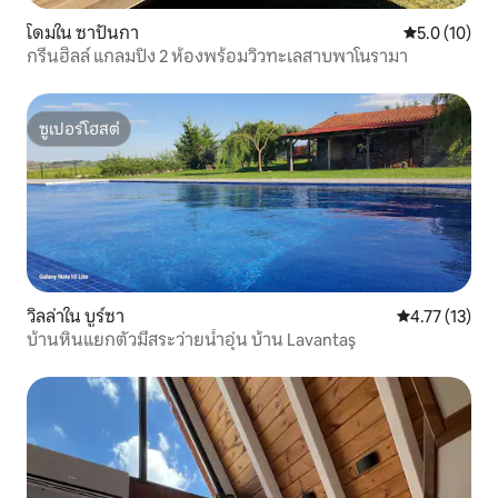
โดมใน ซาปันกา
คะแนนเฉลี่ย 5
5.0 (10)
กรีนฮิลล์ แกลมปิง 2 ห้องพร้อมวิวทะเลสาบพาโนรามา
ซูเปอร์โฮสต์
ซูเปอร์โฮสต์
วิลล่าใน บูร์ซา
คะแนนเฉลี่ย 4.
4.77 (13)
บ้านหินแยกตัวมีสระว่ายน้ำอุ่น บ้าน Lavantaş