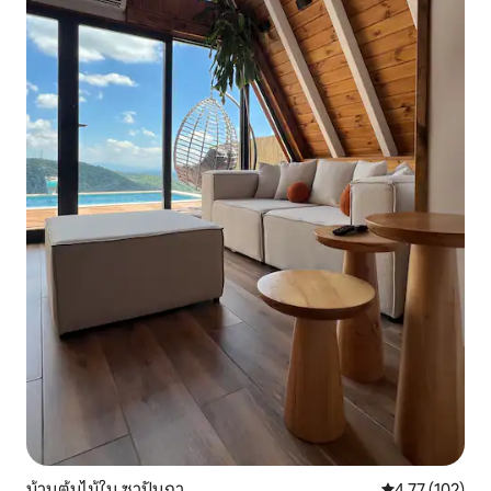
บ้านต้นไม้ใน ซาปันกา
คะแนนเฉลี่ย 4.7
4.77 (102)