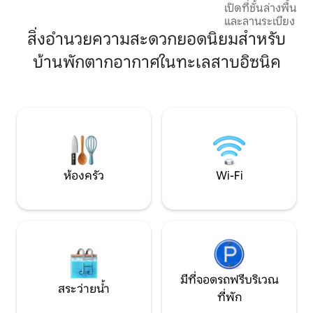
เปิดที่ชั้นล่างพื้นที
รอบด้วยรั้วการหลบหนีส่วนตัวนี้มอบ
และลานระเบียง (ลา
ประสบการณ์ที่เงียบสงบท่ามกลาง
สวนฤดูหนาวได้) แล
สิ่งอำนวยความสะดวกยอดนิยมสำหรับ
ธรรมชาติ!
ห้องนั่งเล่นขนาดใ
บ้านพักตากอากาศในทะเลสาบอิซนิค
นอนสองห้องที่ชั้
ดึงดูดความสนใจ เรา
สภาพแวดล้อมที่เง
เพื่อนๆของคุณซึ่ง
บรรยากาศที่มีเสน่
บาร์บีคิวบนพื้นที่ 
ห้องครัว
Wi-Fi
มีที่จอดรถฟรีบริเวณ
สระว่ายน้ำ
ที่พัก