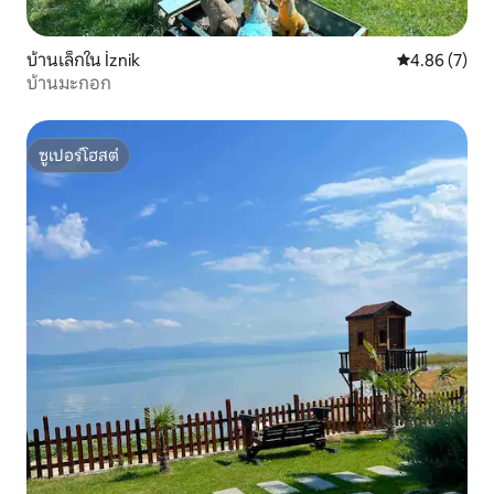
บ้านเล็กใน İznik
คะแนนเฉลี่ย 4
4.86 (7)
บ้านมะกอก
ซูเปอร์โฮสต์
ซูเปอร์โฮสต์