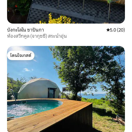
บังกะโลใน ซาปันกา
คะแนนเฉลี่ย 5
5.0 (20)
ห้องสวีทคูล (จากุซซี่) สระน้ำอุ่น
โดนใจเกสต์
โดนใจเกสต์