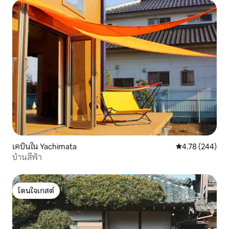
นาริตะ ใกล้โตเกียวเหมาะสำหรับครอบครัว มีบ่อน้ำพุร้อนอยู่
ใกล้ๆ
เคบินใน Yachimata
คะแนนเฉลี่ย 4.7
4.78 (244)
บ้านสีฟ้า
โดนใจเกสต์
โดนใจเกสต์