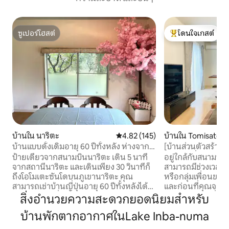
ซูเปอร์โฮสต์
โดนใจเกสต์
ซูเปอร์โฮสต์
โดนใจเกสต์ที่สุด
บ้านใน นาริตะ
คะแนนเฉลี่ย 4.82 จาก 5, 145 รีวิว
4.82 (145)
บ้านใน Tomisato
บ้านแบบดั้งเดิมอายุ 60 ปีทั้งหลัง ห่างจาก
[บ้านส่วนตัวสร้างใ
สนามบิน 1 ป้าย
ทางเข้าญี่ปุ่นบริกา
ป้ายเดียวจากสนามบินนาริตะ เดิน 5 นาที
อยู่ใกล้กับสนามบิน
ตะ!ใกล้ซูเปอร์มาร์เ
จากสถานีนาริตะ และเดินเพียง 30 วินาทีก็
สามารถมีช่วงเวลาท
อาหารมากมาย]
ถึงโอโมเตะซันโดบนภูเขานาริตะ คุณ
หรือกลุ่มเพื่อนของ
สามารถเช่าบ้านญี่ปุ่นอายุ 60 ปีทั้งหลังได้
และก่อนที่คุณจะออกจากที
สูงสุด 9 คน เมื่อออกมานอกประตูหน้าและ
ริตะและสถานีที่ใกล้
สิ่งอำนวยความสะดวกยอดนิยมสำหรับ
ขึ้นบันได คุณจะพบกับความวุ่นวายของ
สถานีคิตสึโนะโด หร
บ้านพักตากอากาศในLake Inba-numa
ถนนสายหลักที่มีร้านอาหารและร้านขาย
บริการรับส่งฟรี ・ รั
ของที่ระลึกเรียงราย ถนนที่นำจากทางเข้าสู่
20:00 น. ส่งตั้งแต่