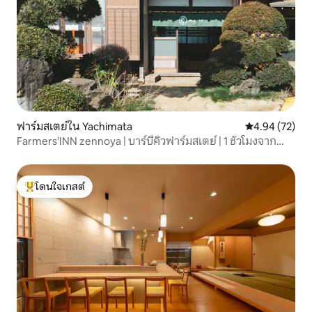
ฟาร์มสเตย์ใน Yachimata
คะแนนเฉลี่ย 4.
4.94 (72)
Farmers'INN zennoya | บาร์บีคิวฟาร์มสเตย์ | 1 ชั่วโมงจาก
โตเกียว
โดนใจเกสต์
โดนใจเกสต์ที่สุด