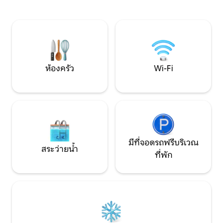
วัดชินโชจิ สะดวกสำหรับการเดินเล่นอย่าง
ค่าธรรมเนียมแยกต
เงียบสงบในตอนเช้าตรู่หรือทัวร์อาหารใน
ทางนอกเวลาดังกล่
ตอนเย็น หน้าต่างของบ้านหลักมองออกไป
โปรดแจ้งให้ฉันทราบล่วงหน้า [
เห็นสวน และตั้งแต่ปลายเดือนมีนาคมถึง
→ขับรถ 15 นาทีถึงภ
ต้นเดือนเมษายน คุณสามารถเพลิดเพลิน
Premium Outlet ใช
กับวิวแถวต้นซากุระที่ออกดอก เพลิดเพลิน
โดย→รถยนต์ 12 นาท
กับช่วงเวลาผ่อนคลายที่มีเอกลักษณ์เฉพาะ
EOne Mall Narita 
ห้องครัว
Wi-Fi
ของญี่ปุ่นด้วยฟูกนอนกึ่งดับเบิลหนา 10
ใกล้เคียงหลายแห่งแ
ซม. ในห้องพักสไตล์ญี่ปุ่นพร้อมเสื่อทาทามิ
พักที่ชอบเล่นกอล์ฟ
คุณสามารถใช้เวลาผ่อนคลายในที่พักที่มี
ชั่วโมงโดย→รถยนต์ เดิน 5 นาทีถึงร้
รายละเอียดที่พิถีพิถัน เช่น โคมไฟกระดาษ
สะดวกซื้อ (→เซเว่นอีเลฟเว่น
และการจัดวางสไตล์ญี่ปุ่น ซึ่งเป็น
ถึง→ซูเปอร์มาร์เก็ต
เอกลักษณ์ของบ้านเก่า ตั้งอยู่ในทำเลที่
ขาย→ยา 24 ชั่วโมง เ
สะดวกสำหรับการเข้าพักก่อนหรือหลัง
มาร์เก็→ต 24 ชั่วโ
เที่ยวบินในตอนเช้าตรู่หรือดึก นอกจากนี้
มากมายภายใน→ 10 นาที [แนวค
มีที่จอดรถฟรีบริเวณ
ยังอาจมีบริการเช็กอินก่อนเวลาหรือเช็กเอา
พื้นที่ส่วนตัวในที่พัก
สระว่ายน้ำ
ที่พัก
ท์ล่วงเวลาเพื่อให้สอดคล้องกับเที่ยวบินของ
เหมือนอยู่บ้านกับคร
คุณ โดยมีค่าธรรมเนียม ขึ้นอยู่กับ
สามารถทำอาหารในค
สถานการณ์ ดังนั้นโปรดติดต่อเราได้เสมอ
อาหารและการสนทน
สามารถใช้ได้หลากหลายวัตถุประสงค์
สำหรับการซื้อของที
ตั้งแต่คู่รักที่เดินทางไปจนถึงครอบครัวและ
กลุ่มใหญ่