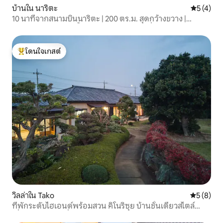
บ้านใน นาริตะ
คะแนนเฉลี่
5 (4)
10 นาทีจากสนามบินนาริตะ | 200 ตร.ม. สุดกว้างขวาง |
Luxury Villa | ให้เช่าทั้งหลัง | สูงสุด 10 คน | ที่จอดรถ ・LDK
กว้างขวาง ・ไม่ต้องเผชิญหน้า
โดนใจเกสต์
โดนใจเกสต์ที่สุด
วิลล่าใน Tako
คะแนนเฉลี่
5 (8)
ที่พักระดับไฮเอนด์พร้อมสวน คิโนริซุย บ้านชั้นเดียวสไตล์
ญี่ปุ่นพร้อมสวนที่เงียบสงบรองรับได้สูงสุด 8 คน ใกล้สนามบิน