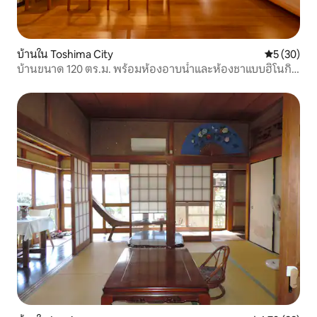
บ้านใน Toshima City
คะแนนเฉลี่ย
5 (30)
บ้านขนาด 120 ตร.ม. พร้อมห้องอาบน้ำและห้องชาแบบฮิโนกิ 1
นาทีถึงสถานี