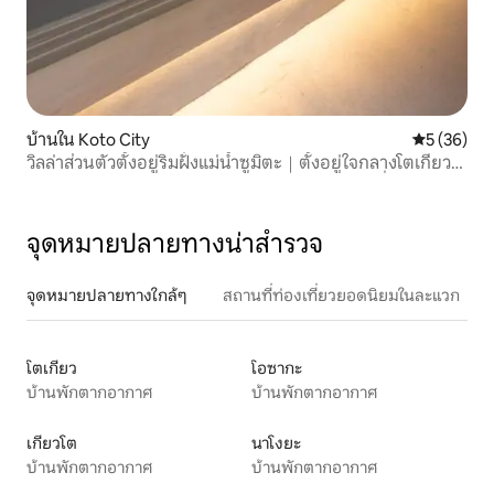
บ้านใน Koto City
คะแนนเฉลี่ย
5 (36)
วิลล่าส่วนตัวตั้งอยู่ริมฝั่งแม่น้ำซูมิตะ｜ตั้งอยู่ใจกลางโตเกียว
และอยู่ใกล้กับนิฮงบาชิ อาซากุสะ และริโอกุฯลฯ｜ที่พักสไตล์
ญี่ปุ่นที่ทันสมัย
จุดหมายปลายทางน่าสำรวจ
จุดหมายปลายทางใกล้ๆ
สถานที่ท่องเที่ยวยอดนิยมในละแวก
โตเกียว
โอซากะ
บ้านพักตากอากาศ
บ้านพักตากอากาศ
เกียวโต
นาโงยะ
บ้านพักตากอากาศ
บ้านพักตากอากาศ