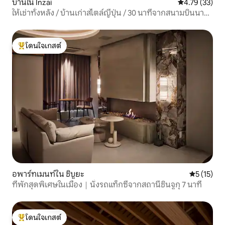
บ้านใน Inzai
คะแนนเฉลี่ย 4.
4.79 (33)
ให้เช่าทั้งหลัง / บ้านเก่าสไตล์ญี่ปุ่น / 30 นาทีจากสนามบินนาริ
ตะ / บาร์บีคิว
โดนใจเกสต์
โดนใจเกสต์ที่สุด
อพาร์ทเมนท์ใน ชิบูยะ
คะแนนเฉลี่ย
5 (15)
ที่พักสุดพิเศษในเมือง｜นั่งรถแท็กซี่จากสถานีชินจูกุ 7 นาที
โดนใจเกสต์
โดนใจเกสต์ที่สุด