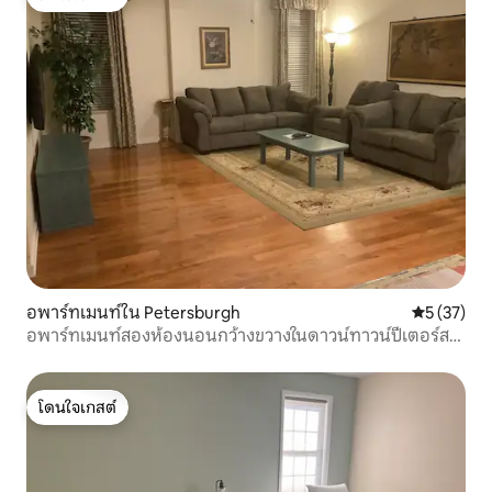
โดนใจเกสต์
อพาร์ทเมนท์ใน Petersburgh
คะแนนเฉลี่ย
5 (37)
อพาร์ทเมนท์สองห้องนอนกว้างขวางในดาวน์ทาวน์ปีเตอร์ส
เบิร์ก
โดนใจเกสต์
โดนใจเกสต์