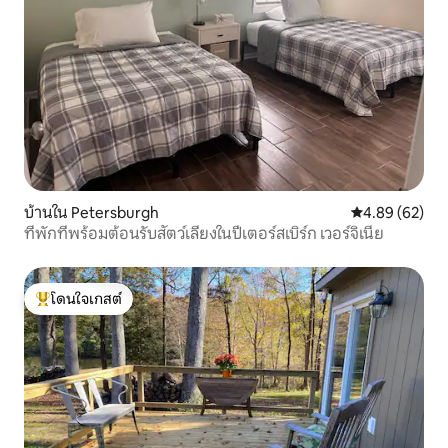
บ้านใน Petersburgh
คะแนนเฉลี่ย 4.
4.89 (62)
ที่พักที่พร้อมต้อนรับสัตว์เลี้ยงในปีเตอร์สเบิร์ก เวอร์จิเนีย
โดนใจเกสต์
โดนใจเกสต์ที่สุด