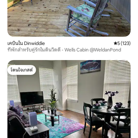
เคบินใน Dinwiddie
คะแนนเฉลี่ย 
5 (123)
ที่พักสำหรับคู่รักในดินวิดดี - Wells Cabin @WeldanPond
โดนใจเกสต์
โดนใจเกสต์