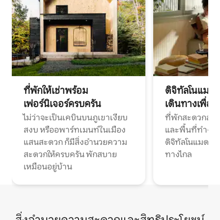
ที่พักให้เช่าพร้อม
ดิจิทัลโนแมด
เฟอร์นิเจอร์ครบครัน
เดินทางเพื่อ
ไม่ว่าจะเป็นเคบินบนภูเขาเงียบ
ที่พักสะดวกสบา
สงบ หรืออพาร์ทเมนท์ในเมือง
และพื้นที่ทำงา
แสนสะดวก ก็มีสิ่งอำนวยความ
ดิจิทัลโนแมดแ
สะดวกให้ครบครัน พักสบาย
ทางไกล
เหมือนอยู่บ้าน