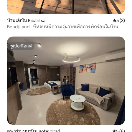
บ้านเล็กใน Ribaritsa
คะแนนเฉลี่
5 (3)
BendjiLand - ที่หลบหนีความวุ่นวายเพื่อการพักร้อนในบ้าน
เล็ก 2 หลัง
ซูเปอร์โฮสต์
ซูเปอร์โฮสต์
อพาร์ทเมนท์ใน Botevgrad
คะแนนเฉลี่
5 (6)