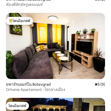
ห้องดีลักซ์หรูเดอะแบร์
โดนใจเกสต์
โดนใจเกสต์ที่สุด
อพาร์ทเมนท์ใน Botevgrad
คะแนนเฉลี่
5 (9)
Orhanie Apartament - ใจกลางเมือง
โดนใจเกสต์
โดนใจเกสต์