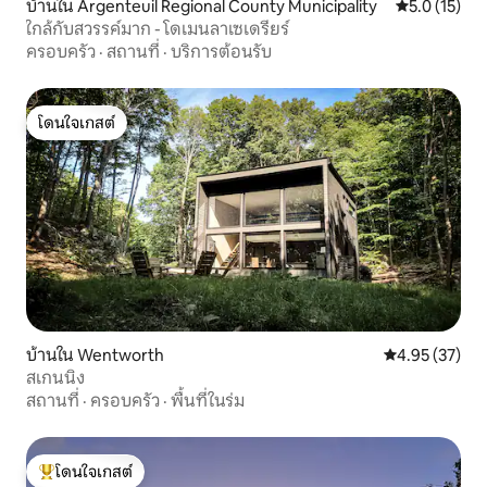
บ้านใน Argenteuil Regional County Municipality
คะแนนเฉลี่ย 5
5.0 (15)
ใกล้กับสวรรค์มาก - โดเมนลาเซเดรียร์
ครอบครัว
·
สถานที่
·
บริการต้อนรับ
โดนใจเกสต์
โดนใจเกสต์
บ้านใน Wentworth
คะแนนเฉลี่ย 4.
4.95 (37)
สเกนนิง
สถานที่
·
ครอบครัว
·
พื้นที่ในร่ม
โดนใจเกสต์
โดนใจเกสต์ที่สุด