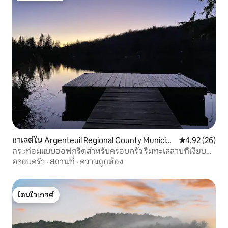
ชาเลต์ใน Argenteuil Regional County Municipal
คะแนนเฉลี่ย 4.
4.92 (26)
ity
กระท่อมแบบออฟกริดสำหรับครอบครัว ริมทะเลสาบที่เงียบ
สงบ
ครอบครัว
·
สถานที่
·
ความถูกต้อง
โดนใจเกสต์
โดนใจเกสต์