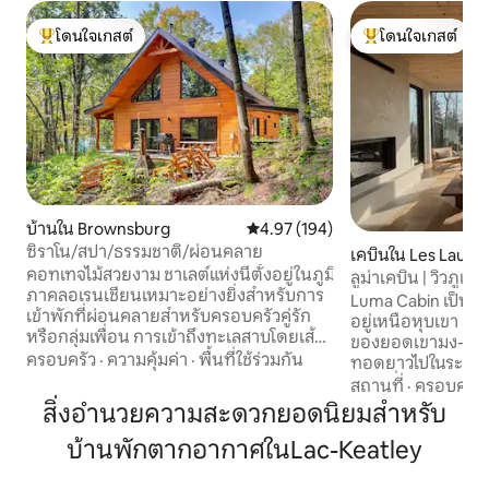
โดนใจเกสต์
โดนใจเกสต์
โดนใจเกสต์ที่สุด
โดนใจเกสต์ที่สุด
บ้านใน Brownsburg
คะแนนเฉลี่ย 4.97 จาก 5, 194 รีวิว
4.97 (194)
ซิราโน/สปา/ธรรมชาติ/ผ่อนคลาย
เคบินใน Les Laure
คอทเทจไม้สวยงาม ชาเลต์แห่งนี้ตั้งอยู่ในภูมิ
ional County Munic
ลูม่าเคบิน | วิวภูเ
ภาคลอเรนเชียนเหมาะอย่างยิ่งสำหรับการ
ลองต์
Luma Cabin เป็นที่
เข้าพักที่ผ่อนคลายสำหรับครอบครัวคู่รัก
อยู่เหนือหุบเขา มีว
หรือกลุ่มเพื่อน การเข้าถึงทะเลสาบโดยเส้น
ของยอดเขามง-แทร็
ทางเล็ก ๆ ด้านหลังกระท่อม รองเท้าสำหรับ
ครอบครัว
·
ความคุ้มค่า
·
พื้นที่ใช้ร่วมกัน
ทอดยาวไปในระยะไกล 
เดินบนหิมะ เรือคายัค และแพดเดิลบอร์ด
ทำเลที่เงียบสงบเพื
สถานที่
·
ครอบครัว
มาพร้อมกับสปาและเตาผิงในร่มนี่เป็นสถาน
สมบูรณ์ เป็นสถานที่
สิ่งอำนวยความสะดวกยอดนิยมสำหรับ
ที่ที่เหมาะที่สุดในการสร้างความทรงจำ
คุณสามารถพักผ่อนอ
ใหม่ๆ มีไม้ให้ - เตียงควีนไซส์ 3 หลัง ฟูกนอน
บ้านพักตากอากาศในLac-Keatley
แท้จริง ที่พักแห่ง
1 หลัง เตียงเด็กอ่อน 1 หลัง เตียงเดี่ยวเสริม
ได้รับแรงบันดาลใจจา
2 หลัง 1 ชม. 15 นาทีจากมอนทรีออลและ
ความสะดวกสบายที