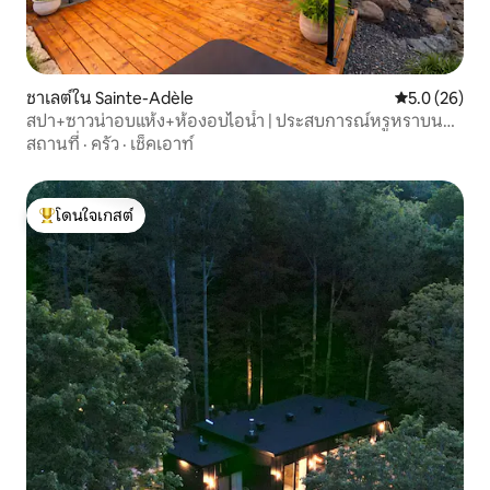
ชาเลต์ใน Sainte-Adèle
คะแนนเฉลี่ย 5
5.0 (26)
สปา+ซาวน่าอบแห้ง+ห้องอบไอน้ำ | ประสบการณ์หรูหราบน
ภูเขา
สถานที่
·
ครัว
·
เช็คเอาท์
โดนใจเกสต์
โดนใจเกสต์ที่สุด