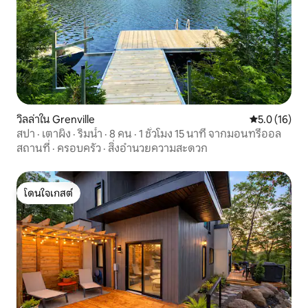
วิลล่าใน Grenville
คะแนนเฉลี่ย 5
5.0 (16)
สปา · เตาผิง · ริมน้ำ · 8 คน · 1 ชั่วโมง 15 นาที จากมอนทรีออล
สถานที่
·
ครอบครัว
·
สิ่งอำนวยความสะดวก
โดนใจเกสต์
โดนใจเกสต์