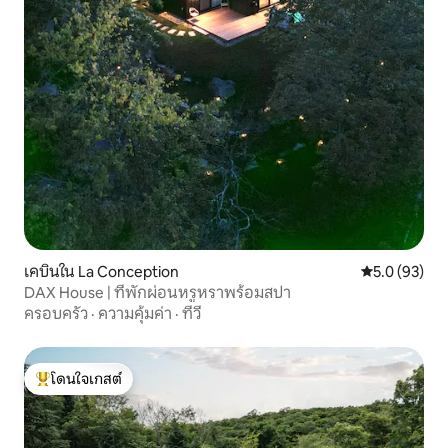
เคบินใน La Conception
คะแนนเฉลี่ย 5
5.0 (93)
DAX House | ที่พักผ่อนหรูหราพร้อมสปา
ครอบครัว
·
ความคุ้มค่า
·
ทีวี
โดนใจเกสต์
โดนใจเกสต์ที่สุด