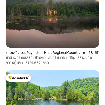
ชาเลต์ใน Les Pays-d'en-Haut Regional County
คะแนนเฉลี่ย 4.
4.98 (61)
Municipality
มาซามา | ทะเลสาบส่วนตัว | สปา | ซาวน่า | 16p | ธรรมชาติ
ความคุ้มค่า
·
ครอบครัว
·
ครัว
โดนใจเกสต์
โดนใจเกสต์ที่สุด