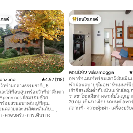
เกสต์
โดนใจเกสต์
์ที่สุด
โดนใจเกสต์ที่สุด
คอนโดใน Valsamoggia
ค
อพาร์ทเมนท์พร้อมเตาผิงในเนินเ
Monzuno
คะแนนเฉลี่ย 4.97 จาก 5, 118 รีวิว
4.97 (118)
โลญญา
พักผ่อนสบายๆในอพาร์ทเมนท์นี้
วิวท่ามกลางธรรมชาติ_ 5
เข้าอิสระดื่มด่ำกับเนินเขาโบโล
ละไม้ที่อบอุ่นพร้อมวิวที่น่าตื่นตา
วาลซาโมกเจียห่างจากโบโลญญ
 Apennines ล้อมรอบด้วย
20 กม. เดินทางโดยรถยนต์ อพาร
พร้อมสวนขนาดใหญ่ที่คุณ
แห่งนี้เป็นส่วนหนึ่งของบ้านไร่ใน
สถานที่
·
ความคุ้มค่า
·
เครื่องปรั
อนคลายและเพลิดเพลินกับ
ยุค 1800 ที่ได้รับการปรับปรุงใหม
ตกที่งดงาม เรายินดีให้เช่าที่พัก
า
·
ครอบครัว
·
การเดินทาง
รักษาโครงสร้างดั้งเดิมไว้เช่นเพด
งซึ่งมีไว้สำหรับเบดแอนด์เบรคฟาสท์
เตาผิงเฟอร์นิเจอร์ดั้งเดิม ด้านนอกมีให้
้องพักที่อบอุ่นและเป็นมิตรมี
บริการ: ศาลาพร้อมโต๊ะเก้าอี้นวมเ
กต่างหากและนำไปสู่สวน ทำเลที่