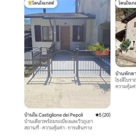
โดนใจเกสต์
โดนใจเกส
โดนใจเกสต์ที่สุด
โดนใจเกส
บ้านพักต
igliana
โรงสีโบรา
ที่พัก 1
ความคุ้มค่
บ้านใน Castiglione dei Pepoli
คะแนนเฉลี่ย 5 จาก 5, 
5 (20)
บ้านเดี่ยวพร้อมระเบียงและวิวภูเขา
สถานที่
·
ความคุ้มค่า
·
การเดินทาง