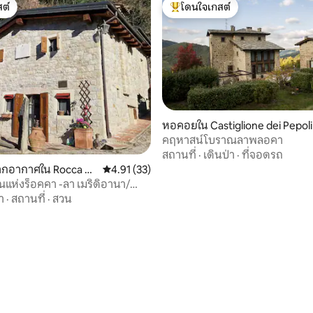
ต์
โดนใจเกสต์
ต์
โดนใจเกสต์ที่สุด
หอคอยใน Castiglione dei Pepoli
คฤหาสน์โบราณลาพลอคา
สถานที่
·
เดินป่า
·
ที่จอดรถ
ากอากาศใน Rocca Pit
คะแนนเฉลี่ย 4.91 จาก 5, 33 รีวิว
4.91 (33)
ณแห่งร็อคคา -ลา เมริดิอานา/
า
·
สถานที่
·
สวน
20 รีวิว