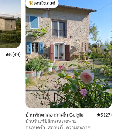
โดนใจเกสต์
โดนใจเกสต์ที่สุด
คะแนนเฉลี่ย 5 จาก 5, 49 รีวิว
5 (49)
บ้านพักตากอากาศใน Guiglia
คะแนนเฉลี่ย 5 จาก 5,
5 (27)
บ้านหินที่มีลักษณะเฉพาะ
ครอบครัว
·
สถานที่
·
ความสะอาด