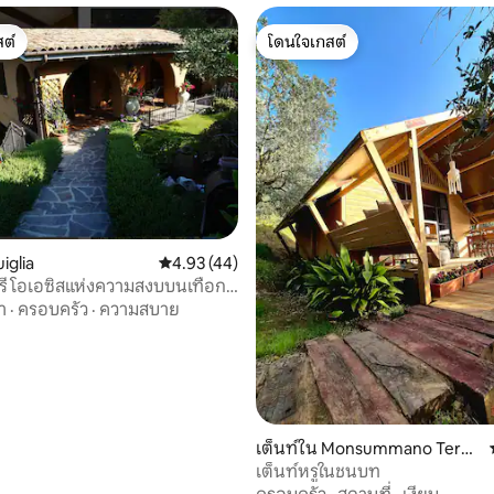
ต์
โดนใจเกสต์
ต์
โดนใจเกสต์
uiglia
คะแนนเฉลี่ย 4.93 จาก 5, 44 รีวิว
4.93 (44)
 44 รีวิว
โรรี โอเอซิสแห่งความสงบบนเทือก
นนีน
า
·
ครอบครัว
·
ความสบาย
เต็นท์ใน Monsummano Term
e
เต็นท์หรูในชนบท