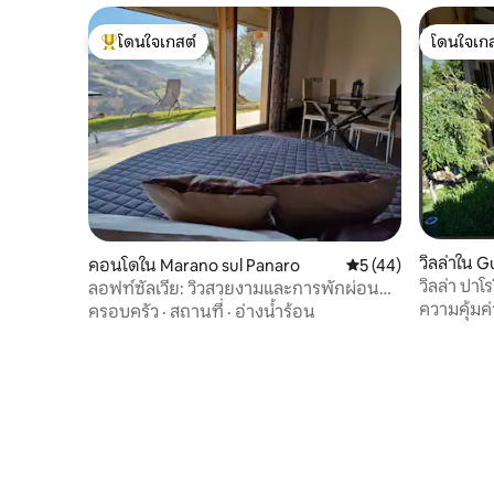
โดนใจเกสต์
โดนใจเกส
โดนใจเกสต์ที่สุด
โดนใจเกส
วิลล่าใน G
คอนโดใน Marano sul Panaro
คะแนนเฉลี่ย 5 จาก 5,
5 (44)
วิลล่า ปา
ลอฟท์ซัลเวีย: วิวสวยงามและการพักผ่อน
เขาแอพเพ
ท่ามกลางธรรมชาติ
ความคุ้มค่
ครอบครัว
·
สถานที่
·
อ่างน้ำร้อน