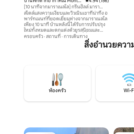
บ้านพักตากอากาศใน Monta
คะแนนเฉลี่ย 4.94 จาก 5, 1
4.94 (156)
ยอดเยี่ย
gnana
[10 นาทีจากมาราเนลโล] กรีนฮิลล์ มารา
ห่างจากทา
เนลโล
สไตล์แสงความเงียบและวิวเนินเขาที่น่าทึ่ง อ
จากสนามบ
พาร์ทเมนท์ที่ยอดเยี่ยมห่างจากมาราเนลโล
ชมพระอาทิต
เพียง 10 นาที บ้านหลังนี้ได้รับการปรับปรุง
อีก!
ใหม่ทั้งหมดและตกแต่งด้วยรสนิยมและ
ความใส่ใจประกอบด้วย: - พื้นที่นั่งเล่นขนาด
ครอบครัว
·
สถานที่
·
การเดินทาง
ใหญ่: ห้องนั่งเล่นพร้อมโซฟาเบดและห้อง
สิ่งอำนวยคว
ครัวที่มีอุปกรณ์ครบครัน - ระเบียงพาโนรา
มาขนาดใหญ่ - ห้องเตียงใหญ่มีสไตล์ 2 ห้อง
- ห้องน้ำพร้อมฝักบัว Wi-Fi ทรงพลังและที่
จอดรถส่วนตัว โอเอซิสแห่งการพักผ่อนและ
ธรรมชาติใช้เวลาขับรถ 10 นาทีจากบริการ
ทั้งหมดของเมือง!
ห้องครัว
Wi-F