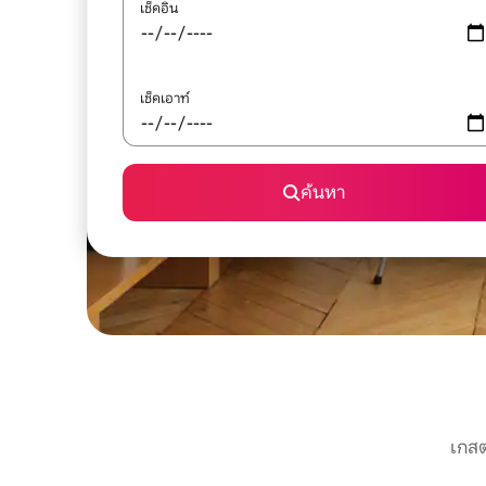
เช็คอิน
เช็คเอาท์
ค้นหา
เกสต