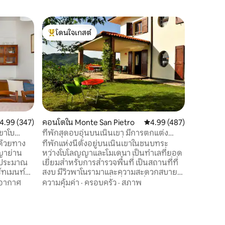
ปราสาทใน
โดนใจเกสต์
โดนใจ
ปราสาทแห
โดนใจเกสต์ที่สุด
โดนใจเกส
ลองสัมผั
ปราสาทของ
โอกาสเจ้า
น่าจดจำ: 
ปราสาท แ
ครอบครัว
ว่ายน้ำส่
กันยายน 
ล้อมรอบด
ะแนนเฉลี่ย 4.99 จาก 5, 347 รีวิว
4.99 (347)
คอนโดใน Monte San Pietro
คะแนนเฉลี่ย 4.99 จาก 5, 
4.99 (487)
ประณีต ภ
ขาโบ
ที่พักสุดอบอุ่นบนเนินเขา มีการตกแต่ง
ระเบียงข
สไตล์กลางศตวรรษ มีเครื่องปรับอากาศครบ
ด้วยทาง
ที่พักแห่งนี้ตั้งอยู่บนเนินเขาในชนบทระ
ตตา สระว่
ญญาย่าน
หว่างโบโลญญาและโมเดนา เป็นทำเลที่ยอด
ควรมาด้
าประมาณ
เยี่ยมสำหรับการสำรวจพื้นที่ เป็นสถานที่ที่
์ทเมนท์
สงบ มีวิวพาโนรามาและความสะดวกสบาย
ช่วงปลาย
ของร้านอาหารท้องถิ่นที่ยอดเยี่ยม (และผู้
บอากาศ
ความคุ้มค่า
·
ครอบครัว
·
สภาพ
่โดยยังคง
ผลิตไวน์) อยู่ใกล้เคียง บ้านที่ตกแต่งด้วย
านไม้
การออกแบบและเฟอร์นิเจอร์ยุคกลางและมี
เครื่องปรับอากาศครบครัน มีห้องนอน 4
ตาปิ้งย่าง
ห้องและห้องน้ำ 5 ห้อง โปรดทราบ: คุณต้อง