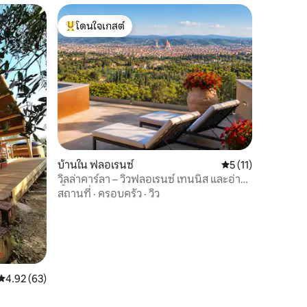
โดนใจเกสต์
โดนใจเกสต์ที่สุด
บ้านใน ฟลอเรนซ์
คะแนนเฉลี่ย 5 จาก 5,
5 (11)
วิลล่าคาร์ลา – วิวฟลอเรนซ์ เทนนิส และอ่าง
น้ำร้อน
สถานที่
·
ครอบครัว
·
วิว
คะแนนเฉลี่ย 4.92 จาก 5, 63 รีวิว
4.92 (63)