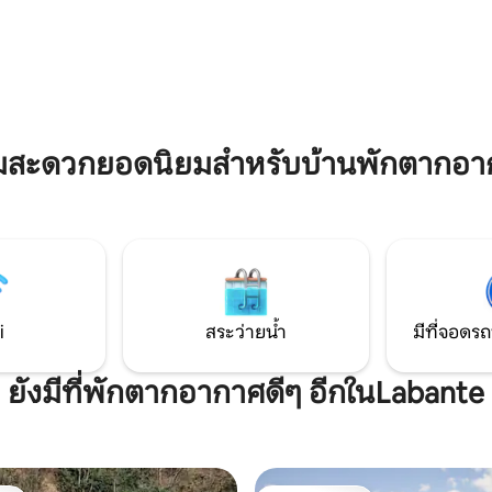
56 รีวิว
ที่ดินล้อมรอบของที่พัก 3 เฮกตาร
มระหว่างโบโลญญาและฟลอเรนซ์
ทะเลสาบ นอกจากนี้ยังมี Wi-Fi ที่เหมาะ
งออกมอเตอร์เวย์ 10 ฟุตและห่าง
สำหรับการทำงานอย่างชาญฉลา
ินโบโลญญา 30 ฟุต อย่าพลาด
ย์ตกดินที่นี่ยังมีไวน์ดีๆสักแก้ว
ามสะดวกยอดนิยมสำหรับบ้านพักตากอา
i
สระว่ายน้ำ
มีที่จอดรถ
ยังมีที่พักตากอากาศดีๆ อีกในLabante