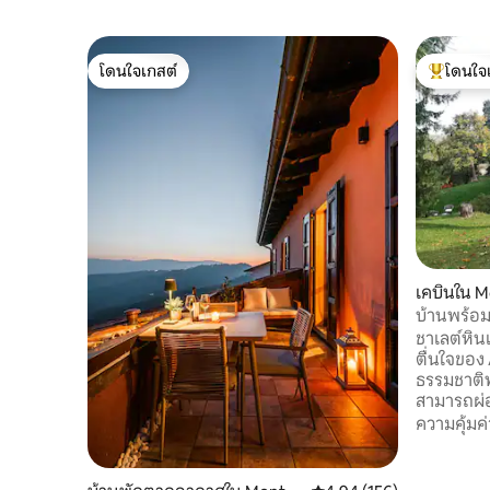
โดนใจเกสต์
โดนใจ
โดนใจเกสต์
โดนใจเกสต
เคบินใน 
บ้านพร้อม
ชาเลต์หินแ
ตื่นใจของ
ธรรมชาติ
สามารถผ่
พระอาทิตย์
ความคุ้มค่
ที่ชั้นล่า
โดยเฉพาะห
ทางเข้าแย