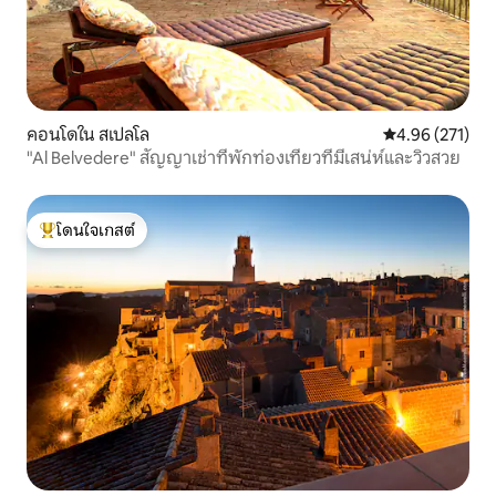
คอนโดใน สเปลโล
คะแนนเฉลี่ย 4.9
4.96 (271)
"Al Belvedere" สัญญาเช่าที่พักท่องเที่ยวที่มีเสน่ห์และวิวสวย
โดนใจเกสต์
โดนใจเกสต์ที่สุด