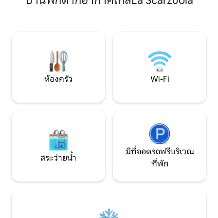
บ้านพักตากอากาศใกล้La Scarzuola
และไม้เลื้อยสำหรับการรับประทานอาหาร
โซฟาที่สบาย และห้อ
กลางแจ้งเวเบอร์บาร์บีคิวเตาอบพิซซ่าสวน
เอง เราสามารถจัดก
มะกอกเตาผิง 20 นาทีถึงออร์เวียโตโทดีอา
และการชิมไวน์ ค
เมเลียขับรถ 10 นาทีถึงสถานีรถไฟไปโรม/
ค่ำส่วนตัว อ่างน้ำ
ฟลอเรนซ์ขับรถ 5 นาทีถึงร้านค้าในเมือง
ยอดเขาสีเขียว! เอ็ก
บริเวณ/ผู้ดูแลสระว่ายน้ำ
ฐานะคนท้องถิ่นกับผู
ท้องถิ่นของคุณ!
ห้องครัว
Wi-Fi
มีที่จอดรถฟรีบริเวณ
สระว่ายน้ำ
ที่พัก