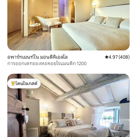
อพาร์ทเมนท์ใน มอนติคิเอลโล
คะแนนเฉลี่ย 4.9
4.97 (408)
การออกเดทของหอคอยโรแมนติก 1200
โดนใจเกสต์
โดนใจเกสต์ที่สุด