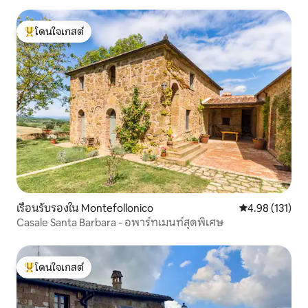
โดนใจเกสต์
โดนใจเกสต์ที่สุด
เรือนรับรองใน Montefollonico
คะแนนเฉลี่ย 4.9
4.98 (131)
Casale Santa Barbara - อพาร์ทเมนท์สุดพิเศษ
โดนใจเกสต์
โดนใจเกสต์ที่สุด