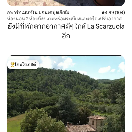
อพาร์ทเมนท์ใน มอนเตปุลเชียโน
คะแนนเฉลี่ย 4.9
4.99 (104)
ห้องนอน 2 ห้องที่งดงามพร้อมระเบียงและเครื่องปรับอากาศ
ยังมีที่พักตากอากาศดีๆ ใกล้ La Scarzuola
อีก
โดนใจเกสต์
โดนใจเกสต์ที่สุด