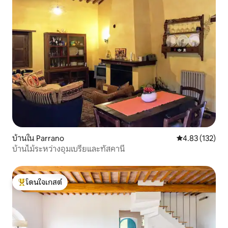
บ้านใน Parrano
คะแนนเฉลี่ย 4.8
4.83 (132)
บ้านไม้ระหว่างอุมเบรียและทัสคานี
โดนใจเกสต์
โดนใจเกสต์ที่สุด