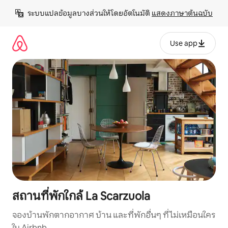
ข้าม
ระบบแปลข้อมูลบางส่วนให้โดยอัตโนมัติ 
แสดงภาษาต้นฉบับ
ไป
ยัง
เนื้อหา
Use app
สถานที่พักใกล้ La Scarzuola
จองบ้านพักตากอากาศ บ้าน และที่พักอื่นๆ ที่ไม่เหมือนใคร
ใน Airbnb