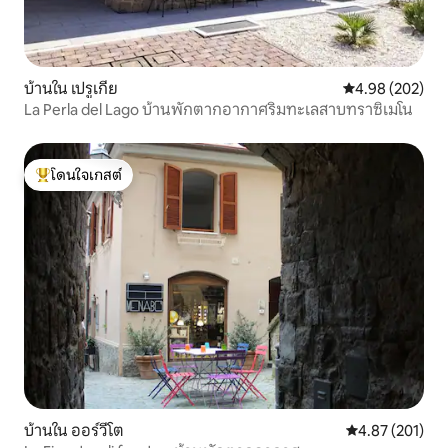
บ้านใน เปรูเกีย
คะแนนเฉลี่ย 4.98
4.98 (202)
La Perla del Lago บ้านพักตากอากาศริมทะเลสาบทราซิเมโน
โดนใจเกสต์
โดนใจเกสต์ที่สุด
บ้านใน ออร์วีโต
คะแนนเฉลี่ย 4.8
4.87 (201)