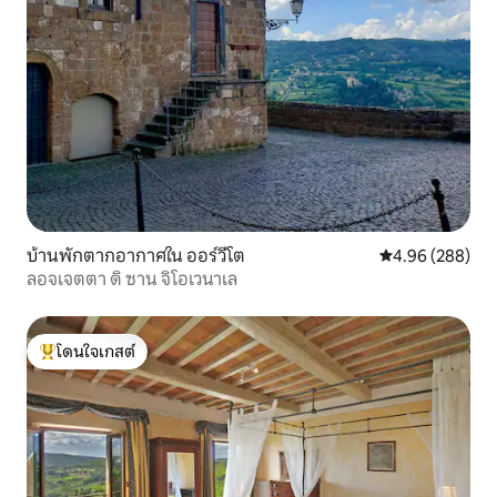
บ้านพักตากอากาศใน ออร์วีโต
คะแนนเฉลี่ย 4.96
4.96 (288)
ลอจเจตตา ดิ ซาน จิโอเวนาเล
โดนใจเกสต์
โดนใจเกสต์ที่สุด