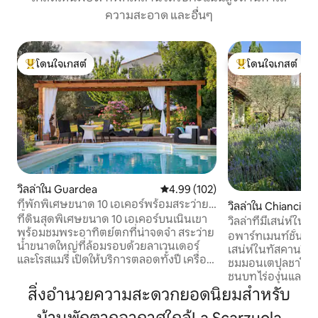
ความสะอาด และอื่นๆ
โดนใจเกสต์
โดนใจเกสต์
โดนใจเกสต์ที่สุด
โดนใจเกสต์ที่สุด
วิลล่าใน Guardea
คะแนนเฉลี่ย 4.99 จาก 5, 102 รีวิว
4.99 (102)
ที่พักพิเศษขนาด 10 เอเคอร์พร้อมสระว่าย
วิลล่าใน Chiancia
น้ำและสวนมะกอก
ที่ดินสุดพิเศษขนาด 10 เอเคอร์บนเนินเขา
วิลล่าที่มีเสน่ห์ใน
พร้อมชมพระอาทิตย์ตกที่น่าจดจำ สระว่าย
ครอบครัวและเพื่อ
อพาร์ทเมนท์ชั้นบ
น้ำขนาดใหญ่ที่ล้อมรอบด้วยลาเวนเดอร์
เสน่ห์ในทัสคานวิลล่า
และโรสแมรี่ เปิดให้บริการตลอดทั้งปี เครื่อง
ชมมอนเตปุลชาโน ป
ปรับอากาศใหม่อินเทอร์เน็ต Starlink เป็น
ชนบท ไร่องุ่นและน้ำพ
ส่วนตัวและเงียบสงบมาก 2 ชั้น 4 ห้องนอน
จักรยานไฟฟ้า เดินเ
สิ่งอำนวยความสะดวกยอดนิยมสำหรับ
4 ห้องน้ำจากุซซี่อ่างอาบน้ำสมาร์ททีวีขนาด
ทกว้างขวางสองห้อ
55 นิ้วห้องครัวที่มีอุปกรณ์ครบครันระเบียง
และห้องน้ำในตัว ห้อ