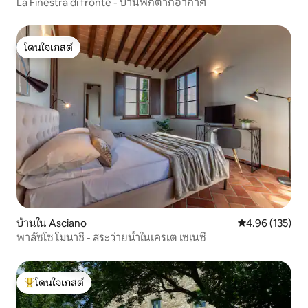
La Finestra di fronte - บ้านพักตากอากาศ
โดนใจเกสต์
โดนใจเกสต์
บ้านใน Asciano
คะแนนเฉลี่ย 4.9
4.96 (135)
พาลัซโซ โมนาชี - สระว่ายน้ำในเครเต เซเนซี
โดนใจเกสต์
โดนใจเกสต์ที่สุด