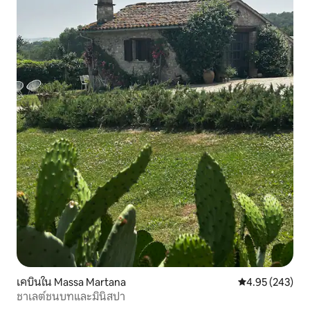
เคบินใน Massa Martana
คะแนนเฉลี่ย 4.9
4.95 (243)
ชาเลต์ชนบทและมินิสปา