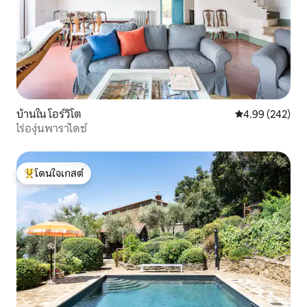
บ้านใน โอร์วิโต
คะแนนเฉลี่ย 4.99
4.99 (242)
ไร่องุ่นพาราไดซ์
โดนใจเกสต์
โดนใจเกสต์ที่สุด