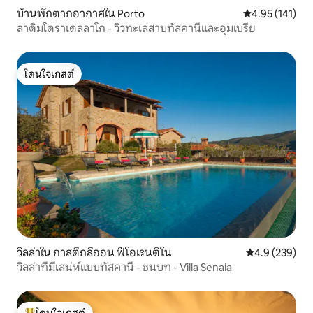
บ้านพักตากอากาศใน Porto
คะแนนเฉลี่ย 4.9
4.95 (141)
ลาดิมโดราเดลลาโก - วิวทะเลสาบทัสคานีและอุมเบรีย
โดนใจเกสต์
โดนใจเกสต์
วิลล่าใน กาสตีกลีออน ฟีโอเรนติโน
คะแนนเฉลี่ย 4.
4.9 (239)
วิลล่าที่มีเสน่ห์แบบทัสคานี - ชนบท - Villa Senaia
โดนใจเกสต์