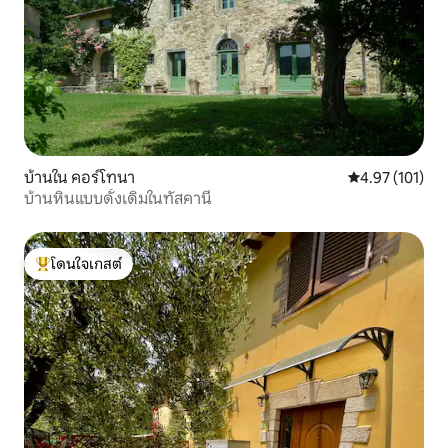
บ้านใน คอร์โทนา
คะแนนเฉลี่ย 4.9
4.97 (101)
บ้านหินแบบดั้งเดิมในทัสคานี
โดนใจเกสต์
โดนใจเกสต์ที่สุด