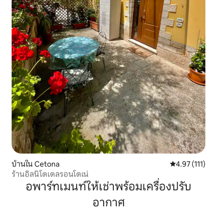
บ้านใน Cetona
คะแนนเฉลี่ย 4.9
4.97 (111)
ร้านอิลนิโดเดลรอนโดเน่
อพาร์ทเมนท์ให้เช่าพร้อมเครื่องปรับ
อากาศ