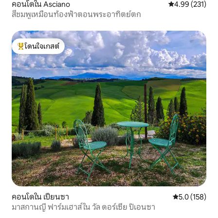
คอนโดใน Asciano
คะแนนเฉลี่ย 4.9
4.99 (231)
สีชมพูเหมือนท้องฟ้าตอนพระอาทิตย์ตก
โดนใจเกสต์
โดนใจเกสต์ที่สุด
คอนโดใน เปียนซา
คะแนนเฉลี่ย 5.
5.0 (158)
มาสกานญี ฟาร์มเฮาส์ ใน วัล ดอร์เซีย ปิเอนซา