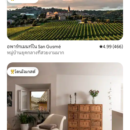
โดนใจเกสต์ที่สุด
อพาร์ทเมนท์ใน San Gusmé
คะแนนเฉลี่ย 4.99
4.99 (466)
หมู่บ้านยุคกลางที่สวยงามมาก
โดนใจเกสต์
โดนใจเกสต์ที่สุด