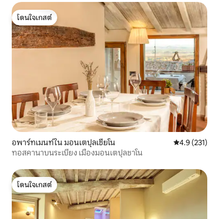
โดนใจเกสต์
โดนใจเกสต์
อพาร์ทเมนท์ใน มอนเตปุลเชียโน
คะแนนเฉลี่ย 4.
4.9 (231)
ทอสคานาบนระเบียง เมืองมอนเตปุลชาโน
โดนใจเกสต์
โดนใจเกสต์