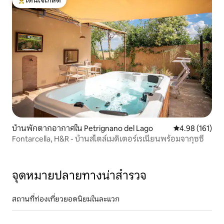
โดนใจเกสต์ที่สุด
บ้านพักตากอากาศใน Petrignano del Lago
คะแนนเฉลี่ย 4.9
4.98 (161)
Fontarcella, H&R - บ้านสไตล์เมดิเตอร์เรเนียนพร้อมจากุซซี่
จุดหมายปลายทางน่าสำรวจ
สถานที่ท่องเที่ยวยอดนิยมในละแวก