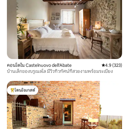
คอนโดใน Castelnuovo dell'Abate
คะแนนเฉลี่ย 4.
4.9 (323)
บ้านเล็กของบรูเนลโล มีวิวทิวทัศน์ที่สวยงามพร้อมระเบียง
โดนใจเกสต์
โดนใจเกสต์ที่สุด