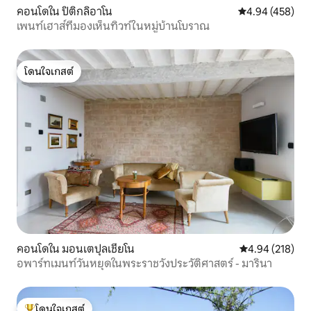
คอนโดใน ปิติกลิอาโน
คะแนนเฉลี่ย 4.9
4.94 (458)
เพนท์เฮาส์ที่มองเห็นทิวท์ในหมู่บ้านโบราณ
โดนใจเกสต์
โดนใจเกสต์
คอนโดใน มอนเตปุลเชียโน
คะแนนเฉลี่ย 4.9
4.94 (218)
อพาร์ทเมนท์วันหยุดในพระราชวังประวัติศาสตร์ - มารินา
โดนใจเกสต์