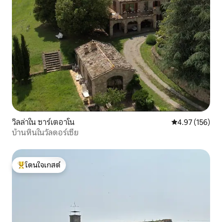
วิลล่าใน ซาร์เตอาโน
คะแนนเฉลี่ย 4.9
4.97 (156)
บ้านหินในวัลดอร์เซีย
โดนใจเกสต์
โดนใจเกสต์ที่สุด