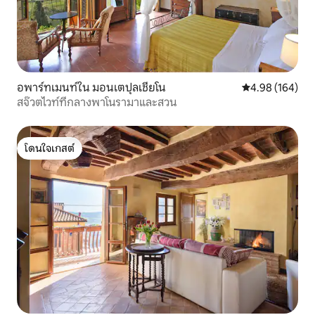
อพาร์ทเมนท์ใน มอนเตปุลเชียโน
คะแนนเฉลี่ย 4.9
4.98 (164)
สจ๊วตไวท์ทีกลางพาโนรามาและสวน
โดนใจเกสต์
โดนใจเกสต์