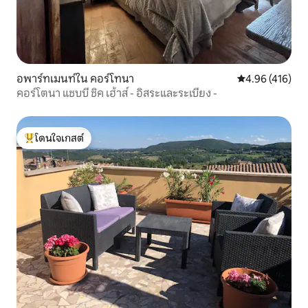
อพาร์ทเมนท์ใน คอร์โทนา
คะแนนเฉลี่ย 4.9
4.96 (416)
คอร์โตนา แชบบี ชิค เฮ้าส์ - อิสระและระเบียง -
โดนใจเกสต์
โดนใจเกสต์ที่สุด