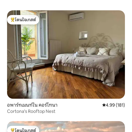
โดนใจเกสต์
โดนใจเกสต์ที่สุด
อพาร์ทเมนท์ใน คอร์โทนา
คะแนนเฉลี่ย 4.9
4.99 (181)
Cortona's Rooftop Nest
โดนใจเกสต์