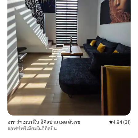
อพาร์ทเมนท์ใน ฮิคิลปาน เดอ ฮัวเรซ
คะแนนเฉลี่ย 4.
4.94 (31)
ลอฟท์พรีเมียมในจิกิลปัน