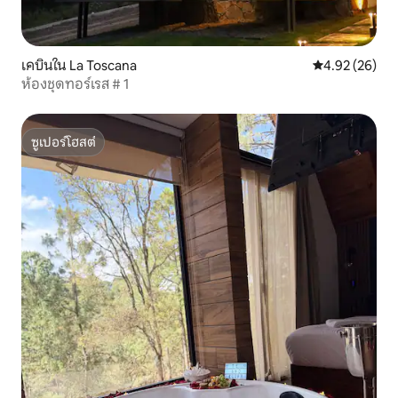
เคบินใน La Toscana
คะแนนเฉลี่ย 4.
4.92 (26)
ห้องชุดทอร์เรส # 1
ซูเปอร์โฮสต์
ซูเปอร์โฮสต์