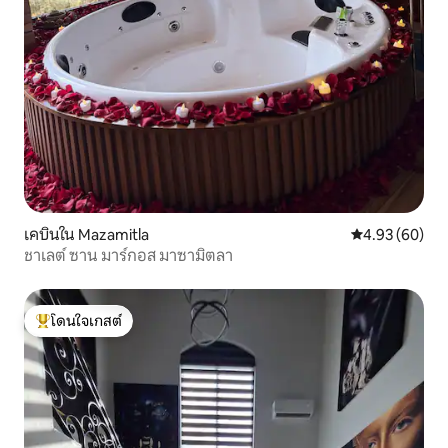
เคบินใน Mazamitla
คะแนนเฉลี่ย 4.
4.93 (60)
ชาเลต์ ซาน มาร์กอส มาซามิตลา
โดนใจเกสต์
โดนใจเกสต์ที่สุด