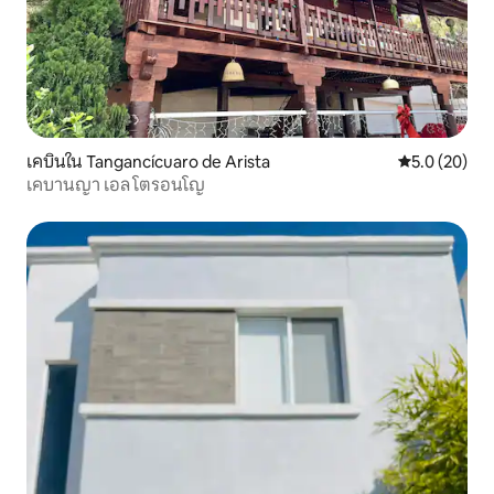
เคบินใน Tangancícuaro de Arista
คะแนนเฉลี่ย 5
5.0 (20)
เคบานญา เอล โตรอนโญ