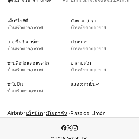
จุดหมายปลายทางใกล้ๆ
สถานที่ท่องเที่ยวยอดนิยมในละแวก
เม็กซิโกซิตี
กัวดาลาฮารา
บ้านพักตากอากาศ
บ้านพักตากอากาศ
เปอร์โตวัลลาร์ตา
ปวยบลา
บ้านพักตากอากาศ
บ้านพักตากอากาศ
ซานติอาโกเดเกเรตาโร
อากาปุลโก
บ้านพักตากอากาศ
บ้านพักตากอากาศ
ซาโปปัน
แสดงมากขึ้น
บ้านพักตากอากาศ
Airbnb
เม็กซิโก
มิโชอาคัน
Plaza del Limón
© 2026 Airbnb, Inc.