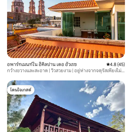
อพาร์ทเมนท์ใน ฮิคิลปาน เดอ ฮัวเรซ
คะแนนเฉลี่ย 4
4.8 (45)
กว้างขวางและสะอาด | วิวสวยงาม | อยู่ห่างจากจตุรัสเพียงไม่กี่
ก้าว
โดนใจเกสต์
โดนใจเกสต์