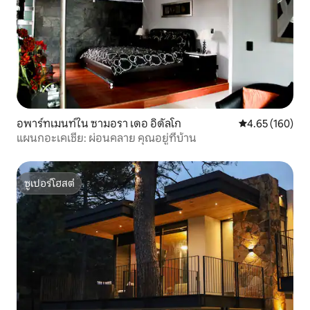
อพาร์ทเมนท์ใน ซามอรา เดอ อิดัลโก
คะแนนเฉลี่ย 4.6
4.65 (160)
แผนกอะเคเชีย: ผ่อนคลาย คุณอยู่ที่บ้าน
ซูเปอร์โฮสต์
ซูเปอร์โฮสต์