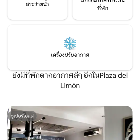
มีที่จอดรถฟรีบริเวณ
สระว่ายน้ำ
ที่พัก
เครื่องปรับอากาศ
ยังมีที่พักตากอากาศดีๆ อีกในPlaza del
Limón
ซูเปอร์โฮสต์
ซูเปอร์โฮสต์