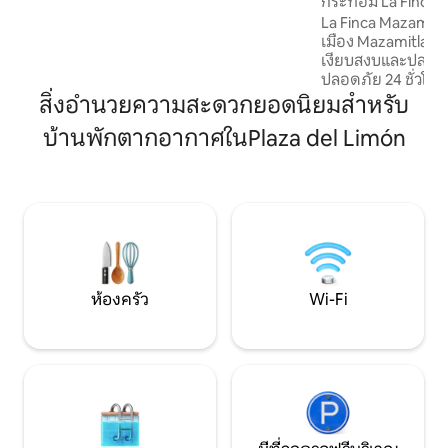
กระท่อม La Finca 
ด้วยเครื่องปรับอากาศ ตั้งอยู่ใกล้กับเขต
La Finca Mazamitl
รักษาพันธุ์สัตว์ป่าบนถนนลาคาลซาดาซึ่ง
เมือง Mazamitla 15
เป็นสถานที่ที่สวยงามปลอดภัยและมีการค้า
เงียบสงบและปลอดภ
มากขึ้นคุณสามารถเดินไปยังจุดหมายปลาย
ปลอดภัย 24 ชั่วโม
ทางทั้งหมดได้ (ใช่เราเรียกเก็บเงิน)
และต้นโอ๊ค เพดานสูงและหน้าต่างบานใหญ่
สิ่งอำนวยความสะดวกยอดนิยมสำหรับ
ทำให้มีแสงธรรมชาติ
บ้านพักตากอากาศในPlaza del Limón
มองเห็นวิวที่งดงาม
สิ่งอำนวยความสะดว
Wi-Fi 200 Mbps ห้อ
ครัน เตาผิง และระเบียง 👥 สำหรับ
เกิน 10 คน (3 ห้องน
airbnb.com/h/laf
ห้องครัว
Wi-Fi