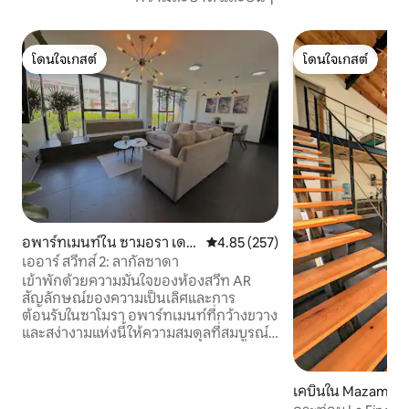
โดนใจเกสต์
โดนใจเกสต์
โดนใจเกสต์
โดนใจเกสต์
อพาร์ทเมนท์ใน ซามอรา เดอ
คะแนนเฉลี่ย 4.85 จาก 5, 257 รีวิว
4.85 (257)
อิดัลโก
เออาร์ สวีทส์ 2: ลากัลซาดา
เข้าพักด้วยความมั่นใจของห้องสวีท AR
สัญลักษณ์ของความเป็นเลิศและการ
ต้อนรับในซาโมรา อพาร์ทเมนท์ที่กว้างขวาง
และสง่างามแห่งนี้ให้ความสมดุลที่สมบูรณ์
แบบระหว่างความสะดวกสบายและมีสไตล์
เพลิดเพลินกับการพักผ่อนที่หาที่เปรียบไม่
ได้ด้วยที่นอนหมอนและผ้าปูที่นอน
เคบินใน Mazamitla
คุณภาพสูงและรักษาอุณหภูมิที่เหมาะสม