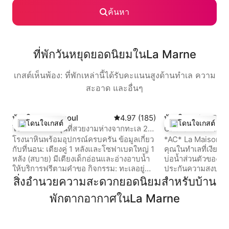
ค้นหา
ที่พักวันหยุดยอดนิยมในLa Marne
เกสต์เห็นพ้อง: ที่พักเหล่านี้ได้รับคะแนนสูงด้านทำเล ความ
สะอาด และอื่นๆ
บ้านใน Machecoul
คะแนนเฉลี่ย 4.97 จาก 5, 185 รีวิว
4.97 (185)
บ้านใน Saint-Phil
โดนใจเกสต์
โดนใจเกสต์
and-Lieu
โรงนาแสนอบอุ่นที่สวยงามห่างจากทะเล 20
Gite la maison de 
โดนใจเกสต์ที่สุด
โดนใจเกสต์ที่สุด
นาที
โรงนาหินพร้อมอุปกรณ์ครบครัน ข้อมูลเกี่ยว
*AC* La Maison de 
กับที่นอน: เตียงคู่ 1 หลังและโซฟาเบดใหญ่ 1
คุณในทำเลที่เงียบสงบ
หลัง (สบาย) มีเตียงเด็กอ่อนและอ่างอาบน้ำ
บ่อน้ำส่วนตัวของเรา
ให้บริการฟรีตามคำขอ กิจกรรม: ทะเลอยู่
ประกันความสงบและ
ห่างออกไป 20 นาที น็องต์อยู่ห่างออกไป 30
เข้าพักเพื่อการทำงา
สิ่งอำนวยความสะดวกยอดนิยมสำหรับบ้าน
นาทีโดยรถไฟหรือรถยนต์ สวนสัตว์ Planète
ปรับปรุงใหม่ มีเครื
พักตากอากาศในLa Marne
Sauvage อยู่ห่างออกไป 20 นาที ห่างจากเล
สะดวกสบายของคุณ เ
เจนเดียพาร์ค 30 นาที สระว่ายน้ำของ
คุณมาถึง! สิ่งเดียวท
เทศบาล ร้านภาพยนตร์ และใจกลางเมืองอยู่
กระเป๋าลง! มีผ้าปูที
ห่างออกไป 10 นาทีโดยการเดิน Super U,
สำหรับอาบน้ำฟรี + 