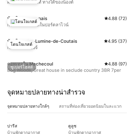
ความสงบ 15 นาที ทางใต้ของน็องต์
โดนใจเกสต์ที่สุด
บ้านใน Bouguenais
คะแนนเฉลี่ย 4.
4.88 (72)
โดนใจเกสต์
กระท่อมที่มีเสน่ห์ในปอร์ตลาไวน์
โดนใจเกสต์ที่สุด
บ้านใน Saint-Lumine-de-Coutais
คะแนนเฉลี่ย 4.
4.95 (37)
โดนใจเกสต์
กีต์เดอลากร็องจ์
โดนใจเกสต์
คอทเทจใน Machecoul
คะแนนเฉลี่ย 4.
4.88 (97)
ซูเปอร์โฮสต์
Bog Woods, Great house in seclude country 3BR 7per
ซูเปอร์โฮสต์
จุดหมายปลายทางน่าสำรวจ
จุดหมายปลายทางใกล้ๆ
สถานที่ท่องเที่ยวยอดนิยมในละแวก
ปารีส
ตูลูซ
บ้านพักตากอากาศ
บ้านพักตากอากาศ