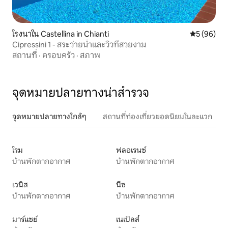
โรงนาใน Castellina in Chianti
คะแนนเฉลี่ย
5 (96)
Cipressini 1 - สระว่ายน้ำและวิวที่สวยงาม
สถานที่
·
ครอบครัว
·
สภาพ
จุดหมายปลายทางน่าสำรวจ
จุดหมายปลายทางใกล้ๆ
สถานที่ท่องเที่ยวยอดนิยมในละแวก
โรม
ฟลอเรนซ์
บ้านพักตากอากาศ
บ้านพักตากอากาศ
เวนิส
นีซ
บ้านพักตากอากาศ
บ้านพักตากอากาศ
มาร์แซย์
เนเปิลส์