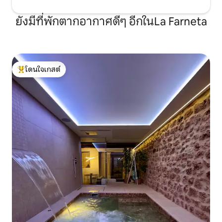
ยังมีที่พักตากอากาศดีๆ อีกในLa Farneta
โดนใจเกสต์
โดนใจเกสต์ที่สุด