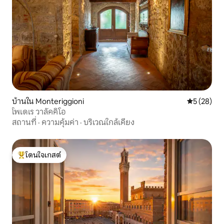
บ้านใน Monteriggioni
คะแนนเฉลี่ย
5 (28)
โพเดเร วาลัคคิโอ
สถานที่
·
ความคุ้มค่า
·
บริเวณใกล้เคียง
โดนใจเกสต์
โดนใจเกสต์ที่สุด