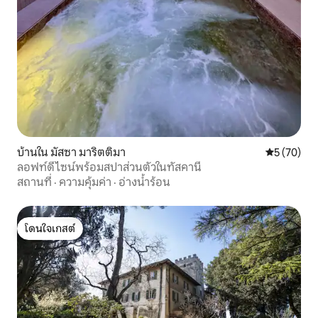
บ้านใน มัสซา มาริตติมา
คะแนนเฉลี่ย
5 (70)
ลอฟท์ดีไซน์พร้อมสปาส่วนตัวในทัสคานี
สถานที่
·
ความคุ้มค่า
·
อ่างน้ำร้อน
โดนใจเกสต์
โดนใจเกสต์