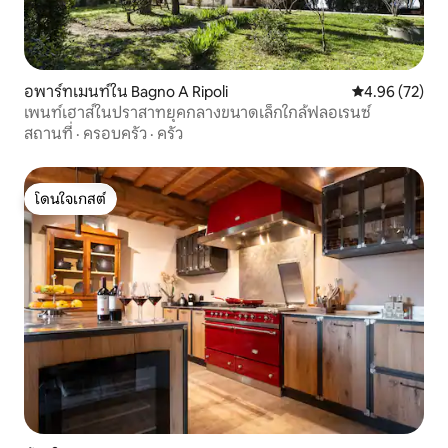
อพาร์ทเมนท์ใน Bagno A Ripoli
คะแนนเฉลี่ย 4.
4.96 (72)
เพนท์เฮาส์ในปราสาทยุคกลางขนาดเล็กใกล้ฟลอเรนซ์
สถานที่
·
ครอบครัว
·
ครัว
โดนใจเกสต์
โดนใจเกสต์