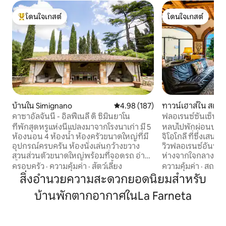
โดนใจเกสต์
โดนใจเกสต์
โดนใจเกสต์ที่สุด
โดนใจเกสต์
บ้านใน Simignano
คะแนนเฉลี่ย 4.98 จาก 5, 187 รีวิว
4.98 (187)
ทาวน์เฮาส์ใน สแกน
คาซาอัลจันนี - อิลฟีเนลี ดิ ซิมินยาโน
ฟลอเรนซ์ซันเซ็ทฮิลล
ที่พักสุดหรูแห่งนี้แปลงมาจากโรงนาเก่า มี 5
หลบไปพักผ่อนบนเน
ห้องนอน 4 ห้องน้ำ ห้องครัวขนาดใหญ่ที่มี
จิโอโกลี ที่ซึ่งเสน
อุปกรณ์ครบครัน ห้องนั่งเล่นกว้างขวาง
วิวฟลอเรนซ์อันน่าทึ่
สวนส่วนตัวขนาดใหญ่พร้อมที่จอดรถ อ่าง
ห่างจากใจกลางเมื
น้ำร้อน ลานบ้านพร้อมโซฟา เตาบาร์บีคิว
15 นาที เป็นฐานที
ครอบครัว
·
ความคุ้มค่า
·
สัตว์เลี้ยง
ความคุ้มค่า
·
สถานที
กองไฟ และห้องครัวกลางแจ้ง เหมาะสำหรับ
รสำรวจทัสคานี พร
สิ่งอำนวยความสะดวกยอดนิยมสำหรับ
ผู้ที่กำลังมองหาประสบการณ์ที่ไม่เหมือน
เช้าอันเงียบสงบ พร
บ้านพักตากอากาศในLa Farneta
ใคร โดยผสมผสานเสน่ห์แบบชนบทเข้ากับ
จดจำ และความงาม
ความสะดวกสบายที่ทันสมัย เหมาะสำหรับ
ที่พักแห่งนี้รายล้
ครอบครัวหรือกลุ่มเพื่อน เราสัญญาว่าคุณ
กับสถานที่ที่โดดเด่
จะได้เพลิดเพลินกับยามค่ำคืนอันแสนวิเศษ
สถานที่พักผ่อนในอ