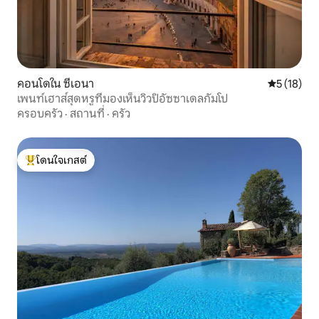
คอนโดใน ซีเอนา
คะแนนเฉลี่ย
5 (18)
เพนท์เฮาส์สุดหรูที่มองเห็นวิวปิอัซซาเดลกัมโป
ครอบครัว
·
สถานที่
·
ครัว
โดนใจเกสต์
โดนใจเกสต์ที่สุด