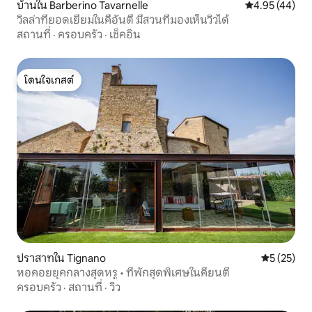
บ้านใน Barberino Tavarnelle
คะแนนเฉลี่ย 4.
4.95 (44)
วิลล่าที่ยอดเยี่ยมในคีอันตี มีสวนที่มองเห็นวิวได้
สถานที่
·
ครอบครัว
·
เช็คอิน
โดนใจเกสต์
โดนใจเกสต์
ปราสาทใน Tignano
คะแนนเฉลี่ย
5 (25)
หอคอยยุคกลางสุดหรู • ที่พักสุดพิเศษในคียนตี
ครอบครัว
·
สถานที่
·
วิว