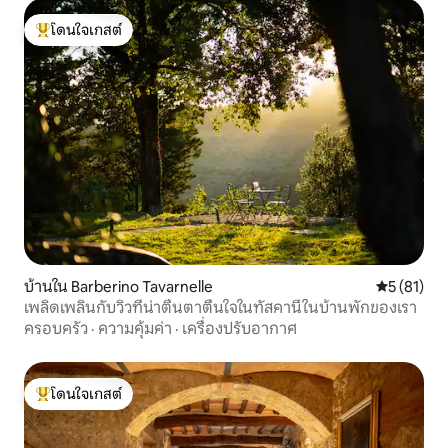
โดนใจเกสต์
โดนใจเกสต์ที่สุด
บ้านใน Barberino Tavarnelle
คะแนนเฉลี่ย
5 (81)
เพลิดเพลินกับวิวที่น่าตื่นตาตื่นใจในทัสคานีในบ้านพักของเรา
ครอบครัว
·
ความคุ้มค่า
·
เครื่องปรับอากาศ
โดนใจเกสต์
โดนใจเกสต์ที่สุด