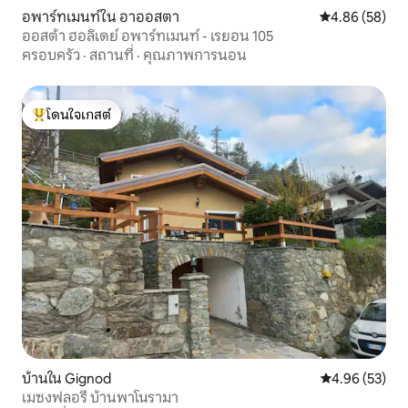
อพาร์ทเมนท์ใน อาออสตา
คะแนนเฉลี่ย 4.
4.86 (58)
ออสต้า ฮอลิเดย์ อพาร์ทเมนท์ - เรยอน 105
ครอบครัว
·
สถานที่
·
คุณภาพการนอน
โดนใจเกสต์
โดนใจเกสต์ที่สุด
บ้านใน Gignod
คะแนนเฉลี่ย 4.
4.96 (53)
เมซงฟลอรี บ้านพาโนรามา