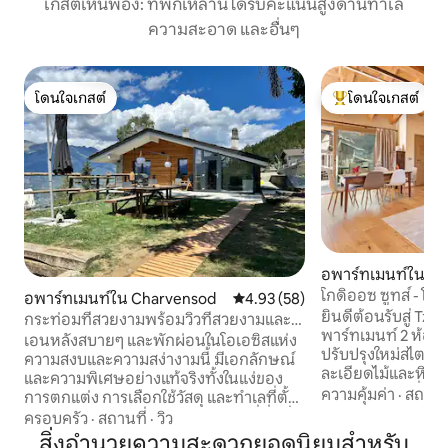
เกสต์เห็นพ้อง: ที่พักเหล่านี้ได้รับคะแนนสูงด้านทำเล
ความสะอาด และอื่นๆ
โดนใจเกสต์
โดนใจเกสต์
โดนใจเกสต์
โดนใจเกสต์ที่สุด
อพาร์ทเมนท์ใน อาร์เ
โกดิออซ ซูทส์ - โล 
อพาร์ทเมนท์ใน Charvensod
คะแนนเฉลี่ย 4.93 จาก 5, 58 รีวิว
4.93 (58)
ยินดีต้อนรับสู่ Tzaf
กระท่อมที่สวยงามพร้อมวิวที่สวยงามและมี
พาร์ทเมนท์ 2 ห้องน
ห้องซาวน่า
เอนหลังสบายๆ และพักผ่อนในโอเอซิสแห่ง
ปรับปรุงใหม่สไตล์โ
ความสงบและความสง่างามนี้ มีเอกลักษณ์
ละเอียดไม้และหินแบบ
และความพิเศษอย่างแท้จริงทั้งในแง่ของ
เด่นคือเตาผิงที่ได้
ความคุ้มค่า
·
สถานที
การตกแต่ง การเลือกใช้วัสดุ และทำเลที่ตั้ง
ใจกลางบ้านซึ่งทำใ
อพาร์ทเมนท์สวยงามภายในชาเลต์ที่ดื่มด่ำ
ครอบครัว
·
สถานที่
·
วิว
เอกลักษณ์และน่าตื่นตา
กับเทือกเขาแอลป์ของ Valle D'Aosta พื้นที่
สิ่งอำนวยความสะดวกยอดนิยมสำหรับ