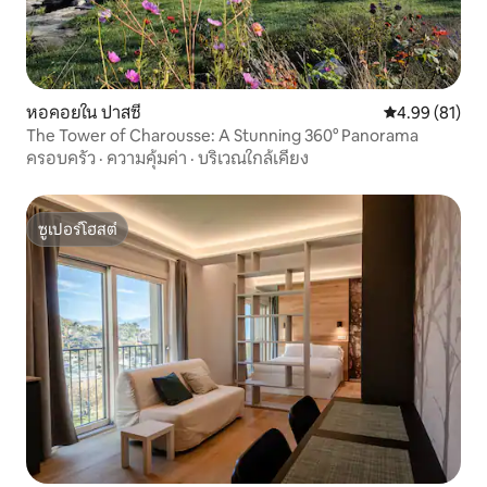
หอคอยใน ปาสซี
คะแนนเฉลี่ย 4.
4.99 (81)
The Tower of Charousse: A Stunning 360° Panorama
ครอบครัว
·
ความคุ้มค่า
·
บริเวณใกล้เคียง
ซูเปอร์โฮสต์
ซูเปอร์โฮสต์