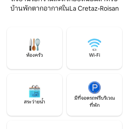
สำหรับครอบครัวหร
นั่งเล่นที่มีอุปกรณ์ครบครันในทุกราย
สะดวกสบาย ความเป
บ้านพักตากอากาศในLa Cretaz-Roisan
ละเอียด 3 ห้องนอนที่สะดวกสบาย 2
ที่พักที่พิเศษอย่างแท้จริง ที่นี่ค
ห้องน้ำ และพื้นที่กลางแจ้งที่เหมาะสำหรับ
แค่อพาร์ทเมนท์: ค
ทั้งฤดูร้อน ซึ่งคุณจะได้เพลิดเพลินกับ
ประกอบด้วยรายละเ
อาหารเรียกน้ำย่อยและบาร์บีคิวที่ยอด
บรรยากาศ
เยี่ยมพร้อมชมทิวทัศน์เทือกเขาแอลป์ และ
ฤดูหนาวที่เต็มไปด้วยหิมะ ซาวน่ากลางแจ้ง
ส่วนตัว + €150
ห้องครัว
Wi-Fi
มีที่จอดรถฟรีบริเวณ
สระว่ายน้ำ
ที่พัก