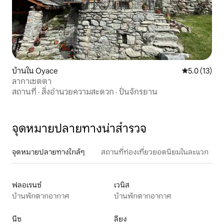
บ้านใน Oyace
คะแนนเฉลี่ย 5
5.0 (13)
ลากาเซตตา
สถานที่
·
สิ่งอำนวยความสะดวก
·
ปั่นจักรยาน
จุดหมายปลายทางน่าสำรวจ
จุดหมายปลายทางใกล้ๆ
สถานที่ท่องเที่ยวยอดนิยมในละแวก
ฟลอเรนซ์
เวนิส
บ้านพักตากอากาศ
บ้านพักตากอากาศ
นีซ
ลียง