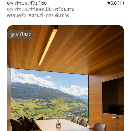
อพาร์ทเมนท์ใน Fiou
คะแนนเฉลี่ย 5
5.0 (11)
อพาร์ทเมนท์ที่ยอดเยี่ยมพร้อมสวน
ครอบครัว
·
สถานที่
·
การเดินทาง
ซูเปอร์โฮสต์
ซูเปอร์โฮสต์