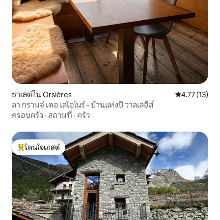
ชาเลต์ใน Orsières
คะแนนเฉลี่ย 4.
4.77 (13)
ลา กรานจ์ เดอ เลโอโนร์ - บ้านแห่งปี วาลเลอีส์
ครอบครัว
·
สถานที่
·
ครัว
โดนใจเกสต์
โดนใจเกสต์ที่สุด