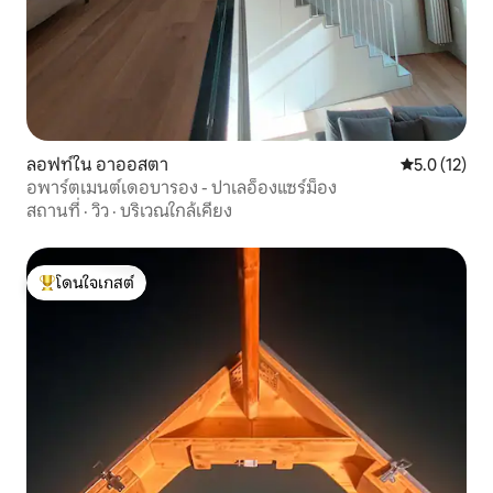
ลอฟท์ใน อาออสตา
คะแนนเฉลี่ย 5
5.0 (12)
อพาร์ตเมนต์เดอบารอง - ปาเลอ็องแซร์ม็อง
สถานที่
·
วิว
·
บริเวณใกล้เคียง
โดนใจเกสต์
โดนใจเกสต์ที่สุด