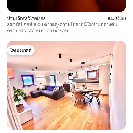
บ้านเล็กใน วีเวอโรเน
คะแนนเฉลี่ย 5
5.0 (28)
สตาร์สบ็อกซ์ 1000 ดาวและความรักจากนิโดท่ามกลางต้น
มะกอก
ครอบครัว
·
สถานที่
·
อ่างน้ำร้อน
โดนใจเกสต์
โดนใจเกสต์