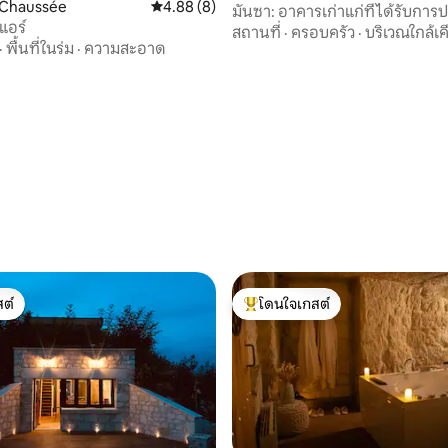
 Chaussée
คะแนนเฉลี่ย 4.88 จาก 5, 8 รีวิว
4.88 (8)
มันซา: อาคารเก่าแก่ที่ได้รับการป
แอร์
30 รีวิว
สถานที่
·
ครอบครัว
·
บริเวณใกล้เค
·
พื้นที่ในร่ม
·
ความสะอาด
ต์
โดนใจเกสต์
ต์
โดนใจเกสต์ที่สุด