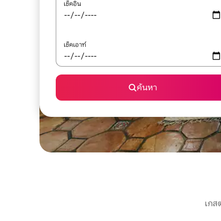
เช็คอิน
เช็คเอาท์
ค้นหา
เกสต