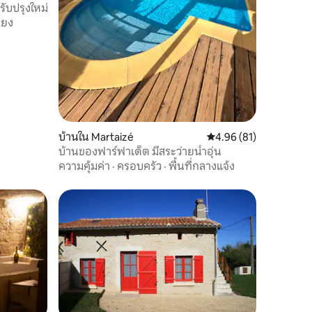
รับปรุงใหม่
ียง
บ้านใน Martaizé
คะแนนเฉลี่ย 4.96 จาก 5,
4.96 (81)
บ้านของฟาร์ฟาเด็ต มีสระว่ายน้ำอุ่น
ความคุ้มค่า
·
ครอบครัว
·
พื้นที่กลางแจ้ง