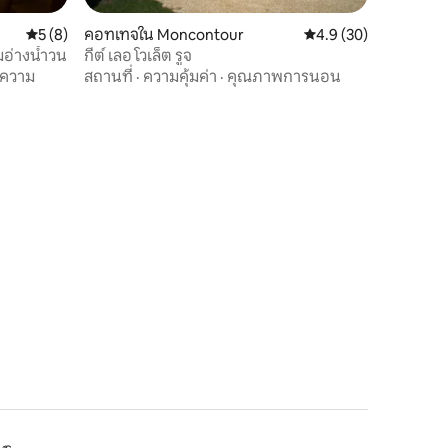
คะแนนเฉลี่ย 5 จาก 5, 8 รีวิว
5 (8)
คอทเทจใน Moncontour
คะแนนเฉลี่ย 4.9 จาก 5,
4.9 (30)
มอ่างน้ำวน
กีต์ เลอ โวเล็ต รูจ
ความ
สถานที่
·
ความคุ้มค่า
·
คุณภาพการนอน