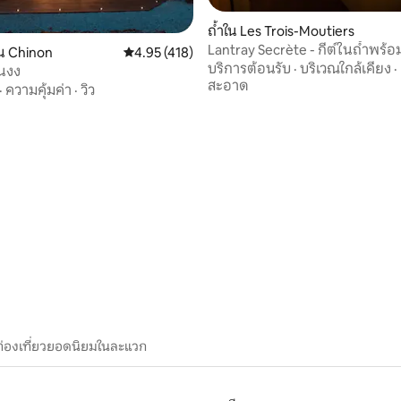
ถ้ำใน Les Trois-Moutiers
Lantray Secrète - กีต์ในถ้ำพร้อ
น Chinon
คะแนนเฉลี่ย 4.95 จาก 5, 418 รีวิว
4.95 (418)
บริการต้อนรับ
·
บริเวณใกล้เคียง
·
ินงง
สะอาด
·
ความคุ้มค่า
·
วิว
 33 รีวิว
ท่องเที่ยวยอดนิยมในละแวก