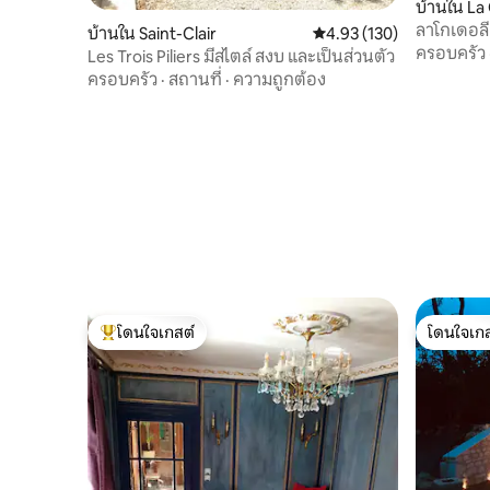
บ้านใน La
ลาโกเดอลี
บ้านใน Saint-Clair
คะแนนเฉลี่ย 4.93 จาก 5, 1
4.93 (130)
ครอบครัว
Les Trois Piliers มีสไตล์ สงบ และเป็นส่วนตัว
ครอบครัว
·
สถานที่
·
ความถูกต้อง
โดนใจเกสต์
โดนใจเกส
โดนใจเกสต์ที่สุด
โดนใจเกส