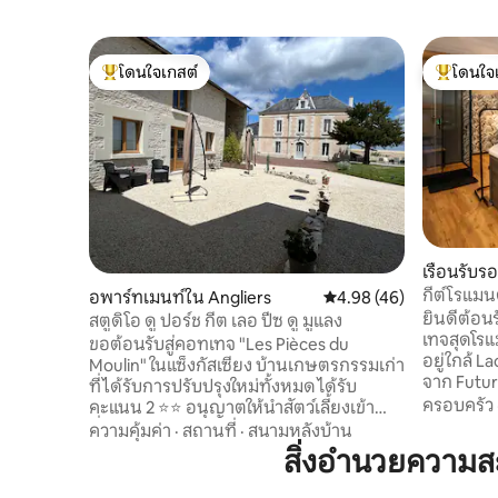
โดนใจเกสต์
โดนใจ
โดนใจเกสต์ที่สุด
โดนใจเกสต
เรือนรับร
nt-Cyr
กีต์โรแมนต
อพาร์ทเมนท์ใน Angliers
คะแนนเฉลี่ย 4.98 จาก 5, 
4.98 (46)
ทูโรสโคป 1
ยินดีต้อน
สตูดิโอ ดู ปอร์ช กีต เลอ ปีซ ดู มูแลง
เทจสุดโรแ
ขอต้อนรับสู่คอทเทจ "Les Pièces du
อยู่ใกล้ 
Moulin" ในแซ็งกัสเซียง บ้านเกษตรกรรมเก่า
จาก Futuro
ที่ได้รับการปรับปรุงใหม่ทั้งหมด ได้รับ
โซฟา Love
ครอบครัว
คะแนน 2 ⭐️⭐️ อนุญาตให้นำสัตว์เลี้ยงเข้า
Prime...: 
ที่พักได้ (สูงสุด 2 ตัว) ยกเว้นแมว สตูดิโอ
ความคุ้มค่า
·
สถานที่
·
สนามหลังบ้าน
อยู่ที่ดีแ
Porche เป็นสตูดิโอที่มีเฟอร์นิเจอร์ครบครัน
สิ่งอำนวยความ
และเป็นกั
มีอุปกรณ์ครบครันพร้อมเครื่องซักผ้าผสม
ของคู่รัก มีจัก
เครื่องอบผ้า กันเสียงและเงียบสงบ 🛜 เหมาะ