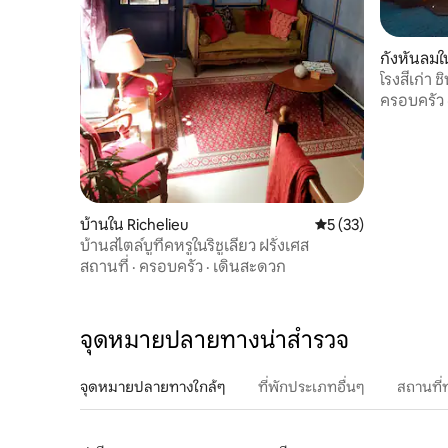
กังหันลมใ
โรงสีเก่า ช
ครอบครัว
บ้านใน Richelieu
คะแนนเฉลี่ย 5 จาก 5,
5 (33)
บ้านสไตล์บูทีคหรูในริชูเลียว ฝรั่งเศส
สถานที่
·
ครอบครัว
·
เดินสะดวก
จุดหมายปลายทางน่าสำรวจ
จุดหมายปลายทางใกล้ๆ
ที่พักประเภทอื่นๆ
สถานที่