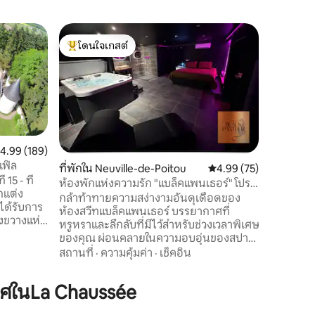
บ้านใน S
โดนใจเกสต์
โดนใจเก
เมซอนเน็ต,
โดนใจเกสต์ที่สุด
โดนใจเก
บ้านขนาด 
บูรณะอย่า
ที่เงียบส
ความเงียบ
Marcoux 
ความคุ้มค
นวลในการ
600 ตาราง
ะแนนเฉลี่ย 4.99 จาก 5, 189 รีวิว
4.99 (189)
โซฟา 1 หล
เฟิล
ที่พักใน Neuville-de-Poitou
คะแนนเฉลี่ย 4.99 จาก 5,
4.99 (75)
สาธารณะก
5 - ที่
ห้องพักแห่งความรัก "แบล็คแพนเธอร์" โปร
Chinon, 
แต่ง
เชฟูทูโรสโคป
กล้าท้าทายความสง่างามอันดุเดือดของ
Puy du Fo
ได้รับการ
ห้องสวีทแบล็คแพนเธอร์ บรรยากาศที่
งขวางแห่ง
หรูหราและลึกลับที่มีไว้สำหรับช่วงเวลาพิเศษ
วเหนือสวน
ของคุณ ผ่อนคลายในความอบอุ่นของสปา
เรา เต็มไป
ส่วนตัวระดับไฮเอนด์และยอมจำนนต่อ
สถานที่
·
ความคุ้มค่า
·
เช็คอิน
ปูนท้อง
ความสะดวกสบายแบบราชวงศ์ของเตียงคิง
ร้อน แต่ก็
ไซส์ การตกแต่งที่สะอาด ไฟที่เย้ายวนใจ และ
งและมีการ
ศในLa Chaussée
บรรยากาศที่อบอุ่น ทุกรายละเอียดชวนให้
หมาะ
รู้สึกถึงความเย้ายวนใจ รังไหมอันทรงเกียรติ
งแจ้ง