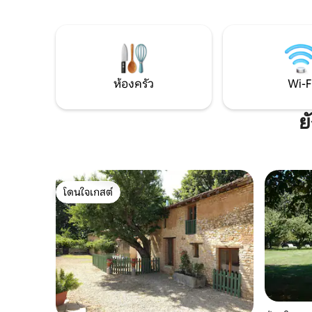
บริการนว
กับดิจิทัลโนแมด การเชื่อมต่ออินเทอร์เน็ต
ติก การพักผ่อนสุดโรแมนติกห่างจากชีวิต
Wi-Fi Orange Pro > 500 Mb ฉันไม่ได้เสิร์ฟ
ประจำวันเพ
อาหารเช้า มีเครื่องชงกาแฟ Tassimo และ
กาแฟแบบแพ็ค 1 แพ็คต่อคนให้บริการเมื่อมา
ถึง
ห้องครัว
Wi-F
ย
โดนใจเกสต์
โดนใจเกสต์