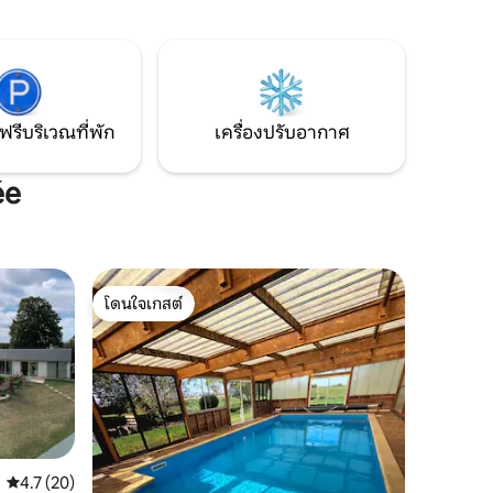
สำหรับการพักผ่อนที่ไร้กาลเวลา 15 นาทีจาก
สำหรับผู้
ฟูตูโรสโคป การหลบหนีของคุณเริ่มต้นที่นี่
ฟรีบริเวณที่พัก
เครื่องปรับอากาศ
ée
โดนใจเกสต์
โดนใจเกสต์
คะแนนเฉลี่ย 4.7 จาก 5, 20 รีวิว
4.7 (20)