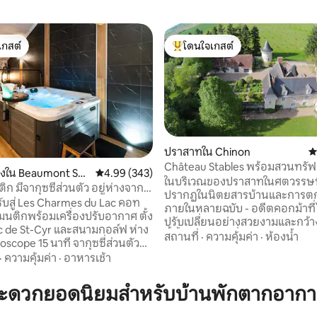
เกสต์
โดนใจเกสต์
์ที่สุด
โดนใจเกสต์ที่สุด
ปราสาทใน Chinon
ค
Château Stables พร้อมสวนทรัฟ
องใน Beaumont Sai
คะแนนเฉลี่ย 4.99 จาก 5, 343 รีวิว
4.99 (343)
ในบริเวณของปราสาทในศตวรรษที่ 1
ิก มีจากุซซี่ส่วนตัว อยู่ห่างจากฟู
46 รีวิว
ปรากฏในนิตยสารบ้านและการตก
5 นาที
รับสู่ Les Charmes du Lac คอท
ภายในหลายฉบับ - อดีตคอกม้าที่
มนติกพร้อมเครื่องปรับอากาศ ตั้ง
ปรับเปลี่ยนอย่างสวยงามและกว้า
Lac de St-Cyr และสนามกอล์ฟ ห่าง
นี้ตั้งอยู่ในสวนที่งดงามพร้อมวิ
สถานที่
·
ความคุ้มค่า
·
ห้องน้ำ
scope 15 นาที จากุซซี่ส่วนตัว
เห็ดทรัฟเฟิลขนาด 10 เอเคอร์ของ
 หน้าจอขนาดใหญ่พร้อม Netflix,
·
ความคุ้มค่า
·
อาหารเช้า
ด้วยเอกลักษณ์และเสน่ห์ ผนังหิน
ที่พักที่ออกแบบมาเพื่อความเป็น
ถิ่นหนาช่วยให้บ้านเย็นสบายในฤดู
ละความรู้สึกดีในบรรยากาศที่อบอุ่น
อบอุ่นในช่วงเดือนที่อากาศเย็นล
สะดวกยอดนิยมสำหรับบ้านพักตากอากา
นเอง เหมาะสำหรับการพักผ่อน
ล่าทรัฟเฟิล ลานที่มีหลังคาคลุมเ
รยานให้บริการ เป็นทางเลือก:
สำหรับการรับประทานอาหารกลา