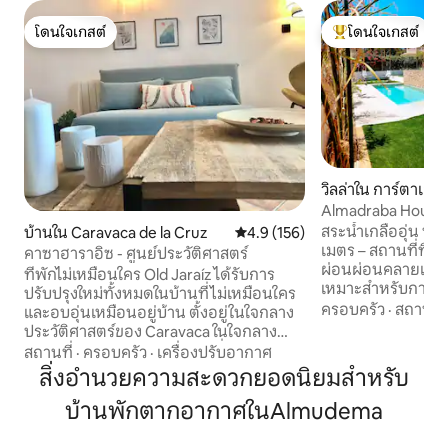
โดนใจเกสต์
โดนใจเกสต์
โดนใจเกสต์
โดนใจเกสต์ที่สุด
วิลล่าใน การ์ตาเฮน
Almadraba House 
สระน้ำเกลืออุ่น ห
บ้านใน Caravaca de la Cruz
คะแนนเฉลี่ย 4.9 จาก 5, 156 รีวิว
4.9 (156)
เมตร – สถานที่ที่
คาซาฮาราอิซ - ศูนย์ประวัติศาสตร์
ผ่อนผ่อนคลายและด
ที่พักไม่เหมือนใคร Old Jaraíz ได้รับการ
เหมาะสำหรับการพั
ปรับปรุงใหม่ทั้งหมดในบ้านที่ไม่เหมือนใคร
การพักผ่อนแบบครอ
ครอบครัว
·
สถานที่
และอบอุ่นเหมือนอยู่บ้าน ตั้งอยู่ในใจกลาง
ห้องนอนทุกห้องเข
ประวัติศาสตร์ของ Caravaca ในใจกลาง
ว่ายน้ำส่วนตัวพร้อม
ประวัติศาสตร์ของ Caravaca ที่เท้าของ
สถานที่
·
ครอบครัว
·
เครื่องปรับอากาศ
พร้อมเลานจ์และโซฟ
ปราสาท Santuario de la Vera Cruz ห่าง
สิ่งอำนวยความสะดวกยอดนิยมสำหรับ
ห้องสุขาสำหรับผู้เข
จากพื้นที่มรดกและพิพิธภัณฑ์หลักเพียงไม่
อุปกรณ์ครบครัน ห้อง
บ้านพักตากอากาศในAlmudema
กี่เมตร ที่พักที่ไม่เหมือนใคร jaraíz เก่าได้รับ
บานใหญ่และเพดานส
การตกแต่งใหม่ทั้งหมดให้เป็นบ้านที่มี
เมดิเตอร์เรเนียน
เอกลักษณ์และอบอุ่นเหมือนอยู่บ้าน อยู่ใน