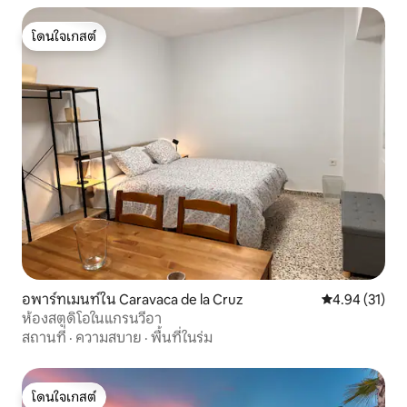
โดนใจเกสต์
โดนใจเกสต์
อพาร์ทเมนท์ใน Caravaca de la Cruz
คะแนนเฉลี่ย 4.
4.94 (31)
ห้องสตูดิโอในแกรนวีอา
สถานที่
·
ความสบาย
·
พื้นที่ในร่ม
โดนใจเกสต์
โดนใจเกสต์