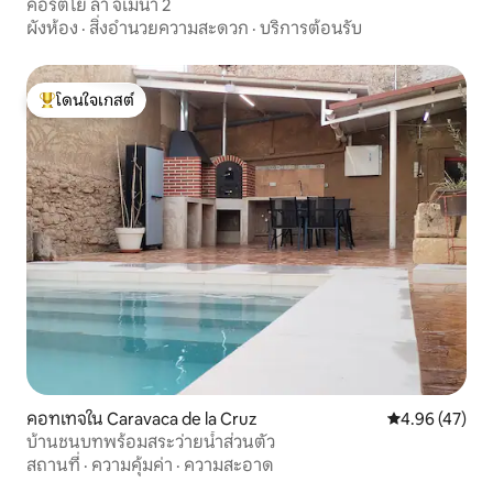
คอร์ติโย ลา จิเมนา 2
ผังห้อง
·
สิ่งอำนวยความสะดวก
·
บริการต้อนรับ
โดนใจเกสต์
โดนใจเกสต์ที่สุด
คอทเทจใน Caravaca de la Cruz
คะแนนเฉลี่ย 4.
4.96 (47)
บ้านชนบทพร้อมสระว่ายน้ำส่วนตัว
สถานที่
·
ความคุ้มค่า
·
ความสะอาด