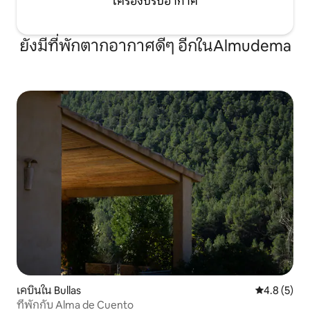
เครื่องปรับอากาศ
ยังมีที่พักตากอากาศดีๆ อีกในAlmudema
เคบินใน Bullas
คะแนนเฉลี่ย 
4.8 (5)
ที่พักกับ Alma de Cuento