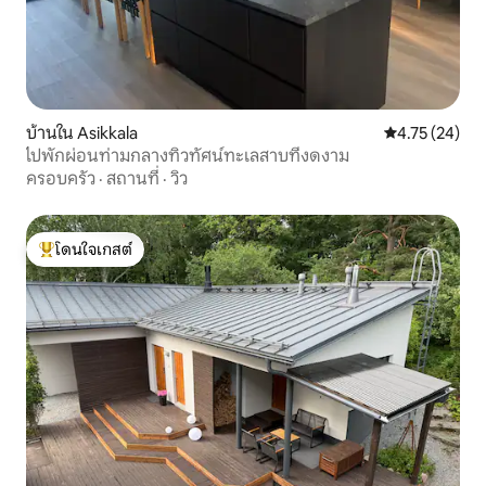
บ้านใน Asikkala
คะแนนเฉลี่ย 4.
4.75 (24)
ไปพักผ่อนท่ามกลางทิวทัศน์ทะเลสาบที่งดงาม
ครอบครัว
·
สถานที่
·
วิว
โดนใจเกสต์
โดนใจเกสต์ที่สุด