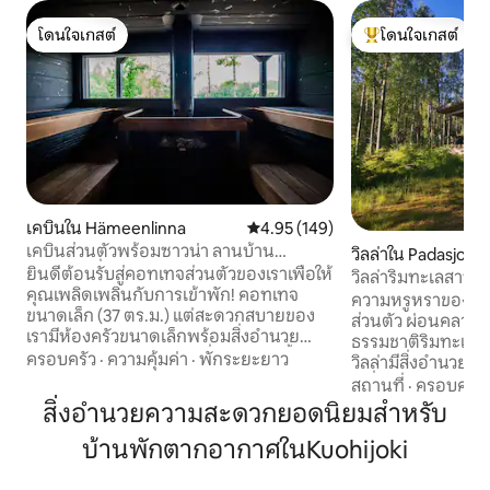
โดนใจเกสต์
โดนใจเกสต์
โดนใจเกสต์
โดนใจเกสต์ที่สุด
เคบินใน Hämeenlinna
คะแนนเฉลี่ย 4.95 จาก 5, 149 รีวิว
4.95 (149)
เคบินส่วนตัวพร้อมซาวน่า ลานบ้าน
วิลล่าใน Padasjoki
จักรยาน ที่จอดรถฟรี
ยินดีต้อนรับสู่คอทเทจส่วนตัวของเราเพื่อให้
วิลล่าริมทะเลสาบที
คุณเพลิดเพลินกับการเข้าพัก! คอทเทจ
ความหรูหราของคว
ขนาดเล็ก (37 ตร.ม.) แต่สะดวกสบายของ
ส่วนตัว ผ่อนคลายและเพลิดเพลินไปกับ
เรามีห้องครัวขนาดเล็กพร้อมสิ่งอำนวย
ธรรมชาติริมทะเลสา
ความสะดวกครบครัน (เครื่องทอดไร้น้ำมัน
ครอบครัว
·
ความคุ้มค่า
·
พักระยะยาว
วิลล่ามีสิ่งอำนวยค
ไม่มีเตาอบ) ซาวน่าฟินแลนด์แบบดั้งเดิม
เครื่องปรับอากาศ เ
สถานที่
·
ครอบครัว
ขนาดใหญ่ ห้องน้ำ และห้องสุขาเล็ก ๆ
ซักผ้า ซาวน่า และอ่
สิ่งอำนวยความสะดวกยอดนิยมสำหรับ
เครื่องปรับอากาศ (เครื่องเคลื่อนที่ได้ ตาม
ทะเลสาบพร้อมวิวทะเลสาบ แ
คำขอ) ทำให้การเข้าพักของคุณน่ารื่นรมย์ใน
บ้านพักตากอากาศในKuohijoki
สไตล์ฟินแลนด์จำน
ช่วงฤดูร้อน และคอทเทจมีเครื่องทำความ
Iittala, Fiskars, 
ร้อนตลอดทั้งปี สำหรับการนอนมีเตียงควีน
สิ่งทอและในห้องครัว คุณสามารถใช้เรือแ