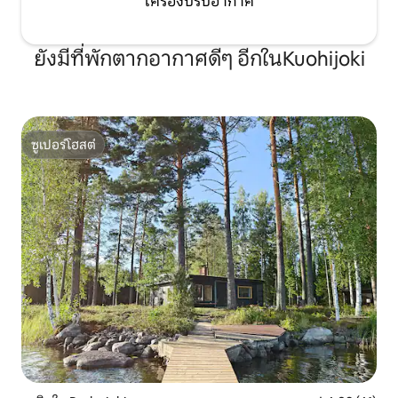
เครื่องปรับอากาศ
ยังมีที่พักตากอากาศดีๆ อีกในKuohijoki
ซูเปอร์โฮสต์
ซูเปอร์โฮสต์