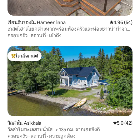
เรือนรับรองใน Hämeenlinna
คะแนนเฉลี่ย 4.
4.96 (54)
เกสต์เฮาส์แยกต่างหากพร้อมห้องครัวและห้องซาวน่าทำจาก
ไม้
ครอบครัว
·
สถานที่
·
เข้าถึง
โดนใจเกสต์
โดนใจเกสต์ที่สุด
วิลล่าใน Asikkala
คะแนนเฉลี่ย 5
5.0 (42)
วิลล่าริมทะเลสาบน้ำใส -> 135 กม. จากเฮลซิงกิ
ครอบครัว
·
สถานที่
·
ความถูกต้อง