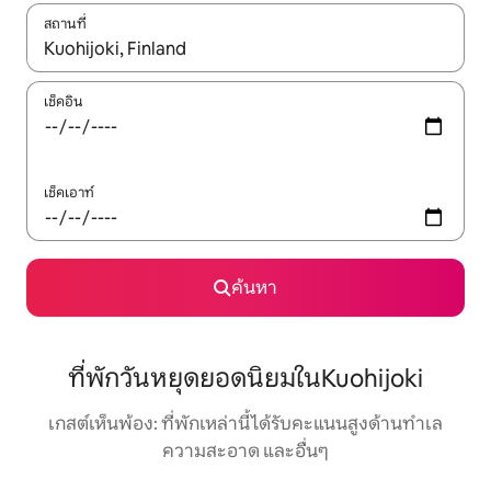
สถานที่
ใช้ลูกศรขึ้นลง หรือใช้การสัมผัสหรือปัด เพื่อสำรวจผลการค้นหา
เช็คอิน
เช็คเอาท์
ค้นหา
ที่พักวันหยุดยอดนิยมในKuohijoki
เกสต์เห็นพ้อง: ที่พักเหล่านี้ได้รับคะแนนสูงด้านทำเล
ความสะอาด และอื่นๆ