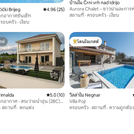
บ้านใน Črni vrh nad Idrijo
Aurora Chalet – ซาวน่าและการ
34 รีวิว
ički Brijeg
คะแนนเฉลี่ย 4.96 จาก 5, 25 รีวิว
4.96 (25)
ท่ามกลางธรรมชาติใกล้อิดริยา
สถานที่
·
ครอบครัว
·
เงียบ
ากอากาศซันเซ็ท
รอบครัว
·
เงียบ
สต์
โดนใจเกสต์
สต์
โดนใจเกสต์ที่สุด
rimalda
คะแนนเฉลี่ย 5.0 จาก 5, 10 รีวิว
5.0 (10)
วิลล่าใน Negnar
กอากาศ - สระว่ายน้ำอุ่น (28C)
Villa Poji
ละซาวน่า
·
สถานที่
·
ตกแต่ง
ครอบครัว
·
สถานที่
·
ความถูกต้อ