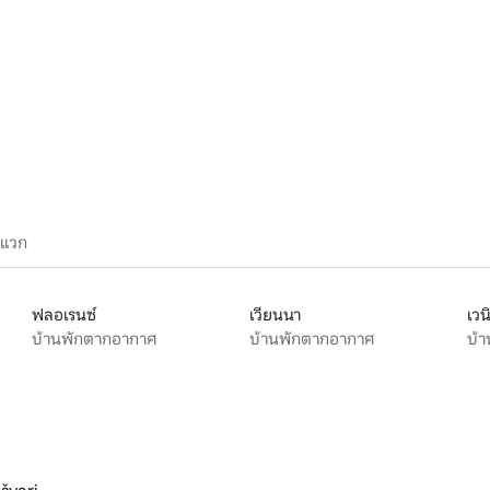
58 รีวิว
ะแวก
ฟลอเรนซ์
เวียนนา
เวน
บ้านพักตากอากาศ
บ้านพักตากอากาศ
บ้