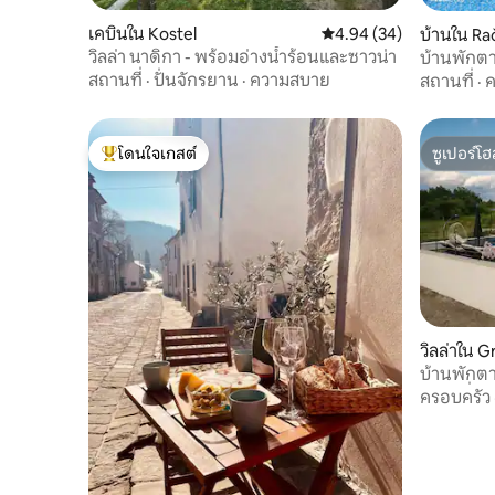
เคบินใน Kostel
คะแนนเฉลี่ย 4.94 จาก 5, 
4.94 (34)
บ้านใน Rač
วิลล่า นาดิกา - พร้อมอ่างน้ำร้อนและซาวน่า
บ้านพักต
สถานที่
·
ปั่นจักรยาน
·
ความสบาย
สถานที่
·
ค
โดนใจเกสต์
ซูเปอร์โฮ
โดนใจเกสต์ที่สุด
ซูเปอร์โฮ
วิลล่าใน G
บ้านพักตา
จากุซซี่ แ
ครอบครัว