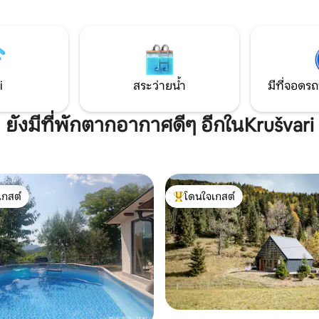
นเขาที่เต็มไปด้วยป่าในที่ราบ
ร้อนในสระว่ายน้ำมักจะอยู่ระหว่
 polje เหมาะสำหรับการพักผ่อน
พฤษภาคมถึงตุลาคม (ขึ้นอยู่กั
 เพลิดเพลินกับสวนกว้างขวาง
อากาศ)
 และวิวทิวทัศน์ที่น่าตื่นตาตื่นใจ
ลายในอ่างอาบน้ำขนาดใหญ่ ที่
านและที่จอดรถฟรี (RNO135551)
i
สระว่ายน้ำ
มีที่จอดรถ
ยังมีที่พักตากอากาศดีๆ อีกในKrušvari
เกสต์
โดนใจเกสต์
์ที่สุด
โดนใจเกสต์ที่สุด