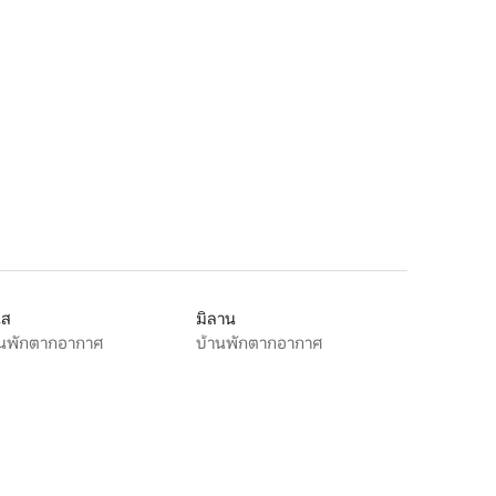
ิส
มิลาน
านพักตากอากาศ
บ้านพักตากอากาศ