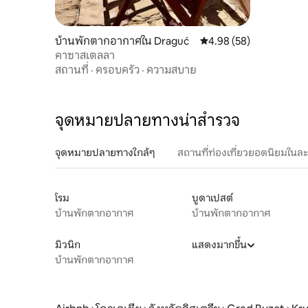
บ้านพักตากอากาศใน Draguć
คะแนนเฉลี่ย 4.98 จาก 5, 
4.98 (58)
คาซาสเตลลา
สถานที่
·
ครอบครัว
·
ความสบาย
จุดหมายปลายทางน่าสำรวจ
จุดหมายปลายทางใกล้ๆ
สถานที่ท่องเที่ยวยอดนิยมในล
โรม
บูดาเปสต์
บ้านพักตากอากาศ
บ้านพักตากอากาศ
มิวนิก
แสดงมากขึ้น
บ้านพักตากอากาศ