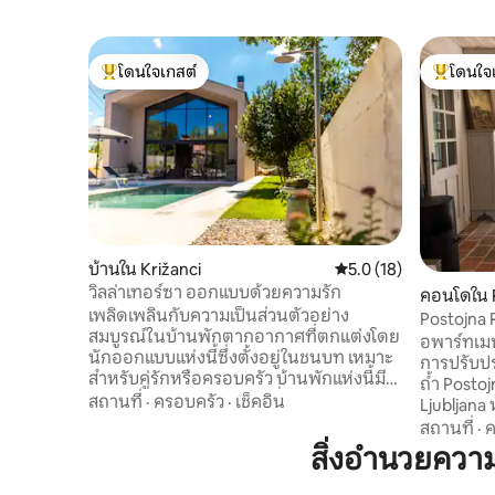
โดนใจเกสต์
โดนใจ
โดนใจเกสต์ที่สุด
โดนใจเกสต
บ้านใน Križanci
คะแนนเฉลี่ย 5.0 จาก 5,
5.0 (18)
วิลล่าเทอร์ซา ออกแบบด้วยความรัก
คอนโดใน 
เพลิดเพลินกับความเป็นส่วนตัวอย่าง
Postojna R
สมบูรณ์ในบ้านพักตากอากาศที่ตกแต่งโดย
อพาร์ทเมน
นักออกแบบแห่งนี้ซึ่งตั้งอยู่ในชนบท เหมาะ
การปรับปรุ
สำหรับคู่รักหรือครอบครัว บ้านพักแห่งนี้มี
ถ้ำ Postoj
ขนาด 109 ตร.ม. บนแปลงที่ดินขนาด 750
สถานที่
·
ครอบครัว
·
เช็คอิน
Ljubljana 
ตร.ม. บ้านมี 2 ห้องนอนที่สะดวกสบาย
กว้างขวาง
สถานที่
·
ค
พร้อมห้องน้ำ 1 ห้อง ห้องนั่งเล่น 1 ห้อง ห้อง
ระเบียงแล
สิ่งอำนวยคว
ครัวที่มีอุปกรณ์ครบครัน และพื้นที่กลางแจ้ง
สงบสำหรับผ
ที่สวยงามพร้อมเตาปิ้งย่างแบบแก๊สและอ่าง
ด้วยทุ่งหญ