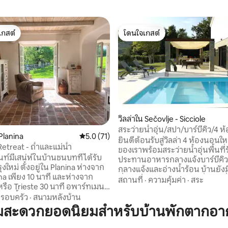
เกสต์
โดนใจเกสต์
์ที่สุด
โดนใจเกสต์
วิลล่าใน Sečovlje - Sicciole
 18 รีวิว
สระว่ายน้ำอุ่น/สปา/บาร์บีคิว/4 ห
Planina
คะแนนเฉลี่ย 5.0 จาก 5, 71 รีวิว
5.0 (71)
วิลล่าโอลิเวตัม
ยินดีต้อนรับสู่วิลล่า 4 ห้องนอนใ
etreat - ถ้ำและแม่น้ำ
ของเราพร้อมสระว่ายน้ำอุ่นพื้นที่ร
ท์มีเสน่ห์ในบ้านชนบทที่ได้รับ
ประทานอาหารกลางแจ้งบาร์บีคิว
งใหม่ ตั้งอยู่ใน Planina ห่างจาก
กลางแจ้งและอ่างน้ำร้อน บ้านยังมีห้องครัว
na เพียง 10 นาที และห่างจาก
ที่มีอุปกรณ์ครบครันห้องนั่งเล่นท
สถานที่
·
ความคุ้มค่า
·
สระ
หรือ Trieste 30 นาที อพาร์ทเมนท์
พื้นที่รับประทานอาหารที่สามารถร
แห่งนี้มีเสน่ห์แบบชนบท มีลาน
รอบครัว
·
สนามหลังบ้าน
เข้าพักได้สูงสุด 10 คน ที่พักที่กว้างขวางและ
ะสวน เป็นสถานที่พักผ่อนที่เงียบ
ามสะดวกยอดนิยมสำหรับบ้านพักตากอาก
หรูหราของเราตั้งอยู่ในพื้นที่ที่เ
ู้เข้าพักไม่เกิน 4 คน ล้อมรอบ
สวยงามมีพื้นที่กว่า 2,000 ตาราง
้าอันเขียวชอุ่ม แม่น้ำอันเงียบ
เป็นบ้านพักตากอากาศที่สมบูรณ์แบบ 