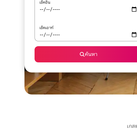
เช็คอิน
เช็คเอาท์
ค้นหา
เกสต