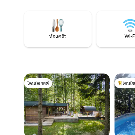
น้ำร้อนที่มีระบบทำความร้อน บ้านพักแห่งนี้
สงบ และเนิ
อยู่ห่างจากสิ่งอำนวยความสะดวกทั้งหมด 2
Planinsko
กิโลเมตร (1.2 ไมล์) ที่พักตั้งอยู่ในใจกลางอิส
ในวันหยุด
ตริอา จึงเป็นฐานที่ยอดเยี่ยมสำหรับการ
ลานระเบียง
สำรวจคาบสมุทรทั้งหมด ที่จอดรถในร่ม 2
หรือผ่อนค
คัน
เก็บจักรย
ห้องครัว
Wi-F
โดนใจเกสต์
โดนใจ
โดนใจเกสต์
โดนใจเกสต