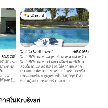
ห้องชุดร
โดนใจเกสต์
โดนใจ
วิลล่าเบ
โดนใจเกสต์ที่สุด
โดนใจเกส
ยินดีต้อน
Bianca” ต
โครเอเชีย
หลังเดียว
พักผ่อนในอ
สถานที่
·
พยายามอย่
น่าจดจำดั
วิลล่าใน Sveti Lovreč
คะแนนเฉลี่ย 5.0 จาก 5,
5.0 (66)
ขอราคาโอ
คะแนนเฉลี่ย 5.0 จาก 5, 39 รีวิว
5.0 (39)
วิลล่าที่เงียบสงบและห่างไกล เหมาะสำหรับ
ผู้เข้าพั
ครอบครัวและสัตว์เลี้ยง
้องนอน -
วิลล่าที่เงียบสงบกว้างขวางในทำเลที่เงียบ
วิลล่าทั้งห
สงบในดินแดนอิสเตรียนให้ความสะดวก
หม่ทั้งหมด
ให้บริการ 7
สบายและผ่อนคลาย เหมาะสำหรับการพัก
ับ
ต้อนรับสู่
ผ่อนและเดินทางสะดวกไปยังทุกจุดที่น่า
ซาวน่า
สนใจ วิลล่าแห่งนี้ตั้งอยู่ในบริเวณที่เงียบสงบ
ความคุ้มค่า
·
ครอบครัว
·
เตาย่าง
มากให้ความเป็นส่วนตัวสถานที่สงบและ
ี่อบอุ่นและ
ปลอดภัยพร้อมความเขียวขจีที่สงบ ในช่วง
องรับผู้
เดือนมิถุนายนถึงสิงหาคมการเปลี่ยนแปลง
ตลอดทั้งวันคือวันเสาร์และสำหรับการเข้า
าศในKrušvari
งียบสงบและ
พักนานกว่า 7 คืนโปรดส่งข้อซักถาม เดือน
เมตรจึง
อื่นๆวันเช็คอินหรือการเข้าพักขั้นต่ำมีความ
* ฤดู