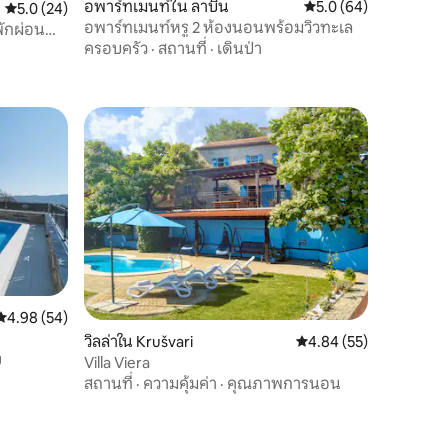
อพาร์ทเมนท์ใน ลาบิน
คะแนนเฉลี่ย 5.0 จาก 5,
5.0 (64)
คะแนนเฉลี่ย 5.0 จาก 5, 24 รีวิว
5.0 (24)
อพาร์ทเมนท์หรู 2 ห้องนอนพร้อมวิวทะเล
พักผ่อน
ครอบครัว
·
สถานที่
·
เดินป่า
คะแนนเฉลี่ย 4.98 จาก 5, 54 รีวิว
4.98 (54)
วิลล่าใน Krušvari
คะแนนเฉลี่ย 4.84 จาก 5,
4.84 (55)
ง
Villa Viera
สถานที่
·
ความคุ้มค่า
·
คุณภาพการนอน