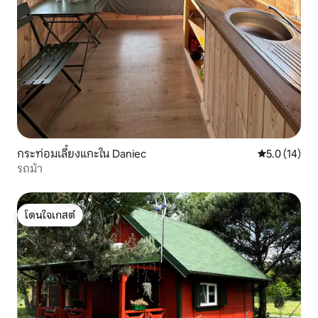
กระท่อมเลี้ยงแกะใน Daniec
คะแนนเฉลี่ย 5
5.0 (14)
รถม้า
โดนใจเกสต์
โดนใจเกสต์