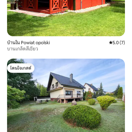
บ้านใน Powiat opolski
คะแนนเฉลี่ย 
5.0 (7)
บานเกล็ดสีเขียว
โดนใจเกสต์
โดนใจเกสต์