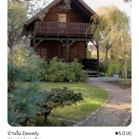
บ้านใน Zawady
คะแนนเฉลี่ย 
5.0 (4)