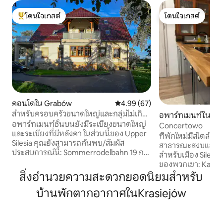
โดนใจเกสต์
โดนใจเกสต์
โดนใจเกสต์ที่สุด
โดนใจเกสต์
คอนโดใน Grabów
คะแนนเฉลี่ย 4.99 จาก 5, 67 รีวิว
4.99 (67)
สำหรับครอบครัวขนาดใหญ่และกลุ่มไม่เกิน
อพาร์ทเมนท์ใน By
10 คน
อพาร์ทเมนท์ชั้นบนยังมีระเบียงขนาดใหญ่
Concertowo
และระเบียงที่มีหลังคา ในส่วนนี้ของ Upper
ที่พักใหม่มีสไตล์ใก
Silesia คุณยังสามารถค้นพบ/สัมผัส
สาธารณะสงบและเงียบ
ประสบการณ์นี้: Sommerrodelbahn 19 กม.
สำหรับเมือง Silesia
Seenlandschaft Turawa/Kletterpark 18
ของพวกเขา: Katowi
กม. Silesia Ring/Airfield (เที่ยวชมสถานที่)
สนามกีฬา Chorzów 
สิ่งอำนวยความสะดวกยอดนิยมสำหรับ
10 กม. Karolinka Golf Park 10 กม.
Gliwice Arena - 2
Dinosaur Park 19 กม. ผู้ให้บริการทัวร์เรือ
บ้านพักตากอากาศในKrasiejów
รถเมล์ - เดิน 5 นาที
แคนูและเรือคายัค 28 กม. Palace
ฟาสต์ฟู้ด อพาร์ทเ
Stubendorf 3 กม. สวนสัตว์ Oppelner 20
ที่มีทางเข้าแยกต
กม. สระว่ายน้ำนั่งเรือ 14 กม. บน Oder/19
บ้าน ในวันที่อากาศ