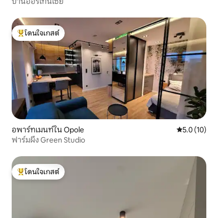
บ้านฮอร์เทนเซีย
โดนใจเกสต์
โดนใจเกสต์ที่สุด
อพาร์ทเมนท์ใน Opole
คะแนนเฉลี่ย 5
5.0 (10)
ฟาร์มผึ้ง Green Studio
โดนใจเกสต์
โดนใจเกสต์ที่สุด