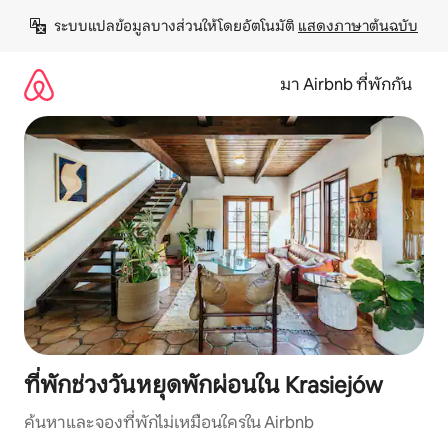
ข้าม
ระบบแปลข้อมูลบางส่วนให้โดยอัตโนมัติ 
แสดงภาษาต้นฉบับ
ไป
ยัง
เนื้อหา
มา Airbnb ที่พักกัน
ที่พักช่วงวันหยุดพักผ่อนใน Krasiejów
ค้นหาและจองที่พักไม่เหมือนใครใน Airbnb