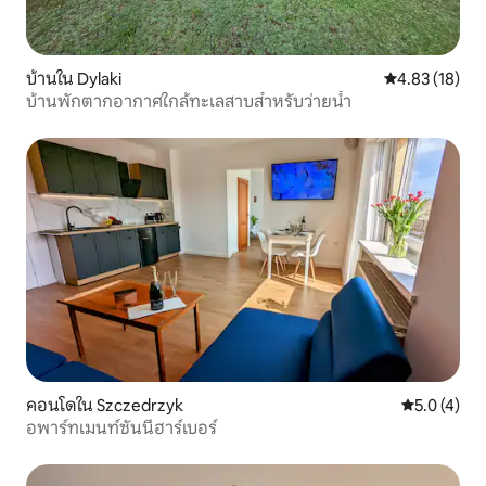
บ้านใน Dylaki
คะแนนเฉลี่ย 4.
4.83 (18)
บ้านพักตากอากาศใกล้ทะเลสาบสำหรับว่ายน้ำ
คอนโดใน Szczedrzyk
คะแนนเฉลี่ย 
5.0 (4)
อพาร์ทเมนท์ซันนี่ฮาร์เบอร์