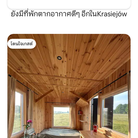
ยังมีที่พักตากอากาศดีๆ อีกในKrasiejów
โดนใจเกสต์
โดนใจเกสต์