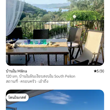
บ้านใน Milina
คะแนนเฉลี่
5 (9)
120 sm. บ้านในฝันเงียบสงบใน South Pelion
สถานที่
·
ครอบครัว
·
เข้าถึง
โดนใจเกสต์
โดนใจเกสต์