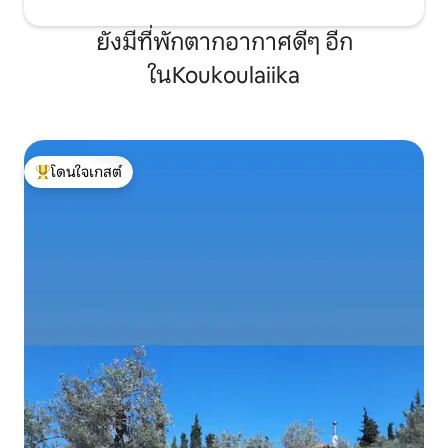
ยังมีที่พักตากอากาศดีๆ อีก
ในKoukoulaiika
โดนใจเกสต์
โดนใจเกสต์ที่สุด