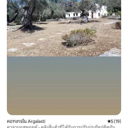
คอทเทจใน Argalasti
คะแนนเฉลี่ย
5 (19)
คาลามอสพอยต์ - คลังสินค้าที่ได้รับการปรับปรุงใหม่ติดกับ