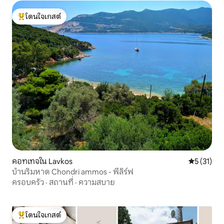
โดนใจเกสต์
โดนใจเกสต์ที่สุด
คอทเทจใน Lavkos
คะแนนเฉลี่ย
5 (31)
บ้านริมหาด Chondri ammos - พีลิร์ฟ
ครอบครัว
·
สถานที่
·
ความสบาย
โดนใจเกสต์
โดนใจเกสต์ที่สุด