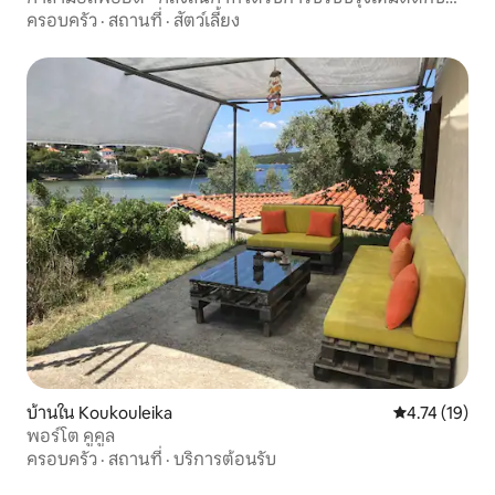
ทะเล
ครอบครัว
·
สถานที่
·
สัตว์เลี้ยง
บ้านใน Koukouleika
คะแนนเฉลี่ย 4.
4.74 (19)
พอร์โต คูคูล
ครอบครัว
·
สถานที่
·
บริการต้อนรับ