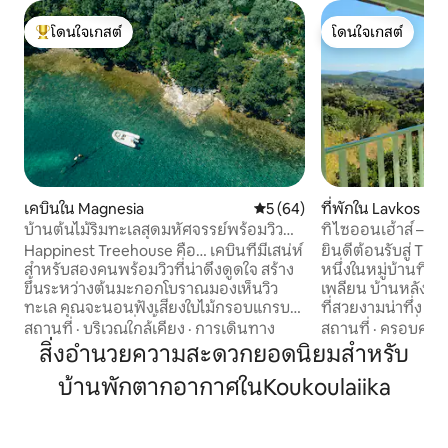
โดนใจเกสต์
โดนใจเกสต์
โดนใจเกสต์ที่สุด
โดนใจเกสต์
เคบินใน Magnesia
คะแนนเฉลี่ย 5 จาก 5, 64 รีวิว
5 (64)
ที่พักใน Lavkos
บ้านต้นไม้ริมทะเลสุดมหัศจรรย์พร้อมวิว
ทิไซออนเฮ้าส์ – ที
สวยงาม
พร้อมเสน่ห์ของหมู่
Happinest Treehouse คือ… เคบินที่มีเสน่ห์
ยินดีต้อนรับสู่ Ti
สำหรับสองคนพร้อมวิวที่น่าดึงดูดใจ สร้าง
หนึ่งในหมู่บ้านที่
ขึ้นระหว่างต้นมะกอกโบราณมองเห็นวิว
เพลียน บ้านหลังนี
ทะเล คุณจะนอนฟังเสียงใบไม้กรอบแกรบ
ที่สวยงามน่าทึ่ง และ
และเสียงนกฮูก ตื่นขึ้นมาพบกับวิสัยทัศน์
จัตุรัสหมู่บ้านที่มี
สถานที่
·
บริเวณใกล้เคียง
·
การเดินทาง
สถานที่
·
ครอบครัว
ของน้ำที่ส่องแสงระยิบระยับจากนั้นเดิน
ร้านอาหาร เส้นทาง
สิ่งอำนวยความสะดวกยอดนิยมสำหรับ
ผ่านสวนเมดิเตอร์เรเนียนที่มีมนต์ขลังและ
ต้นที่หน้าประตูบ้
บ้านพักตากอากาศในKoukoulaiika
ดำดิ่งลงไปในทะเล การพักผ่อนที่ไม่เหมือน
ชายหาดของทั้งอ่า
ใครและเงียบสงบของเราตั้งอยู่ใน Pelion ที่
เจียนอยู่ห่างออกไป
ยังไม่มีใครค้นพบห่างจากหมู่บ้าน Milina 5
รถยนต์ Tisaion Hou
กม. บนอ่าวเล็กๆ เราคือบ้านต้นไม้ที่มีความ
อำนวยความสะดวก