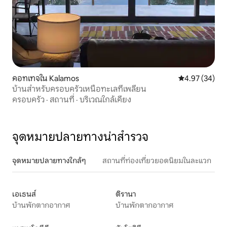
คอทเทจใน Kalamos
คะแนนเฉลี่ย 4.
4.97 (34)
บ้านสำหรับครอบครัวเหนือทะเลที่เพลียน
ครอบครัว
·
สถานที่
·
บริเวณใกล้เคียง
จุดหมายปลายทางน่าสำรวจ
จุดหมายปลายทางใกล้ๆ
สถานที่ท่องเที่ยวยอดนิยมในละแวก
เอเธนส์
ติรานา
บ้านพักตากอากาศ
บ้านพักตากอากาศ