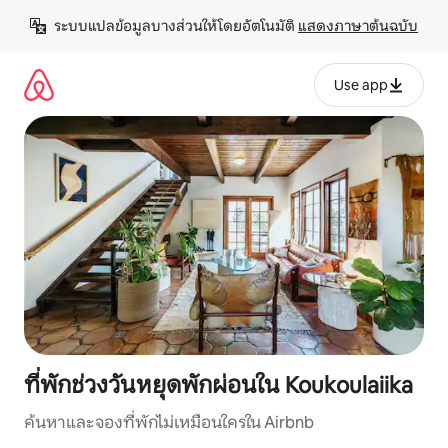
ข้าม
ระบบแปลข้อมูลบางส่วนให้โดยอัตโนมัติ 
แสดงภาษาต้นฉบับ
ไป
ยัง
เนื้อหา
Use app
ที่พักช่วงวันหยุดพักผ่อนใน Koukoulaiika
ค้นหาและจองที่พักไม่เหมือนใครใน Airbnb