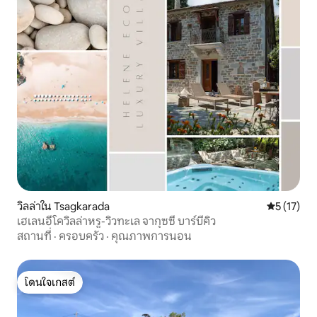
วิลล่าใน Tsagkarada
คะแนนเฉลี่ย
5 (17)
เฮเลนอีโควิลล่าหรู-วิวทะเล จากุซซี่ บาร์บีคิว
สถานที่
·
ครอบครัว
·
คุณภาพการนอน
โดนใจเกสต์
โดนใจเกสต์