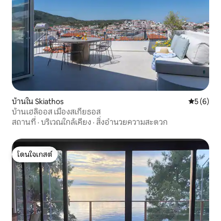
บ้านใน Skiathos
คะแนนเฉลี่
5 (6)
บ้านเฮลิออส เมืองสเกียธอส
สถานที่
·
บริเวณใกล้เคียง
·
สิ่งอำนวยความสะดวก
โดนใจเกสต์
โดนใจเกสต์