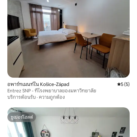
อพาร์ทเมนท์ใน Košice-Západ
คะแนนเฉลี่
5 (5)
Entrez SNP - ที่โรงพยาบาลของมหาวิทยาลัย
บริการต้อนรับ
·
ความถูกต้อง
ซูเปอร์โฮสต์
ซูเปอร์โฮสต์