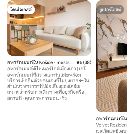
โดนใจเกสต์
ซูเปอร์โฮสต์
โดนใจเกสต์
ซูเปอร์โฮสต์
อพาร์ทเมนท์ใน Košice - mestská
คะแนนเฉลี่ย 5 จาก 5, 38 รีวิว
5 (38)
časť Západ
อพาร์ตเมนต์ดีไซเนอร์ใกล้เมืองเก่า | เครื่อง
ปรับอากาศ | ที่จอดรถ | ระเบียง
อพาร์ทเมนท์ที่สว่างและทันสมัยพร้อม
บริการเช็กอินด้วยตนเองที่ไม่ยุ่งยาก 🔑 ใน
ย่านโนวาเทราซาที่มีชื่อเสียงของโคชิเซ
เหมาะสำหรับการเดินทางเพื่อธุรกิจหรือ
การพักผ่อนในเมือง คุณจะเพลิดเพลินไปกับ
สถานที่
·
คุณภาพการนอน
·
วิว
บรรยากาศที่เงียบสงบ ระเบียงส่วนตัว
สำหรับดื่มกาแฟยามเช้า และความสะดวก
สบายจากเครื่องปรับอากาศทั่วทั้งห้อง เรามี
อพาร์ทเมนท์ใน Old
ที่จอดรถส่วนตัว Wi-Fi ความเร็วสูง และห้อง
Velvet Rezidence 
ครัวที่มีอุปกรณ์ครบครัน เพื่อให้คุณรู้สึก
เวลเว็ตเรสซิเดนซ์ 
เหมือนอยู่บ้าน เพื่อการพักผ่อน ให้