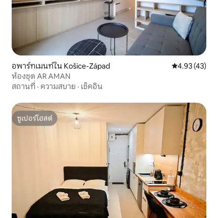
อพาร์ทเมนท์ใน Košice-Západ
คะแนนเฉลี่ย 4.
4.93 (43)
ห้องชุด AR AMAN
สถานที่
·
ความสบาย
·
เช็คอิน
ซูเปอร์โฮสต์
ซูเปอร์โฮสต์