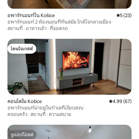
อพาร์ทเมนท์ใน Košice
คะแนนเฉลี่ย
5 (23)
อพาร์ทเมนท์ 2 ห้องนอนที่ทันสมัย ใกล้ใจกลางเมือง
สถานที่
·
อาหารเช้า
·
ที่จอดรถ
โดนใจเกสต์
โดนใจเกสต์
คอนโดใน Košice
คะแนนเฉลี่ย 4.
4.99 (67)
อพาร์ทเมนท์น่าอยู่ในทำเลที่เงียบสงบ
ครอบครัว
·
สถานที่
·
ความสบาย
ซูเปอร์โฮสต์
ซูเปอร์โฮสต์