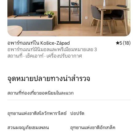
อพาร์ทเมนท์ใน Košice-Západ
คะแนนเฉลี่ย
5 (18)
อพาร์ทเมนท์มินิมอลและพรีเมียมหมายเลข 3
สถานที่
·
เช็คเอาท์
·
เครื่องปรับอากาศ
จุดหมายปลายทางน่าสำรวจ
สถานที่ท่องเที่ยวยอดนิยมในละแวก
อุทยานแห่งชาติสโลวักพาราไดซ์
ปอปรัต
สวนผจญภัยเซมเพลน
อุทยานแห่งชาติอักเทล็ค