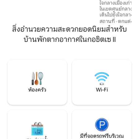
ใจกลางเมืองเก่า อพาร์ทเมนท์แห่งนี้ตั้งอยู่
เพลิดเพลินกับสมาร์ททีวีพร้อมเน็ตฟลิกซ์
ในเขตศูนย์กลางกา
เดินเพียง 15 นาทีหรือขับรถ 3 นาทีก็ถึงใจ
เดินไปยังใจกลางเม
กลางเมืองที่มีความสำคัญทาง
ประวัติศาสตร์ ร้าน
ประวัติศาสตร์
สถานที่
·
ตกแต่ง
·
ท
ได้อย่างสะดวก อพา
สิ่งอำนวยความสะดวกยอดนิยมสำหรับ
ความสะดวกที่สะด
บ้านพักตากอากาศในกอชิตเซ II
พักระยะสั้นและระย
รื่นรมย์ และที่จอด
ซึ่งจะช่วยให้คุณไ
สูงสุดตลอดการเข้าพ
สำหรับคู่รัก การเด
พักผ่อนช่วงสุดสัป
ห้องครัว
Wi-Fi
มีที่จอดรถฟรีบริเวณ