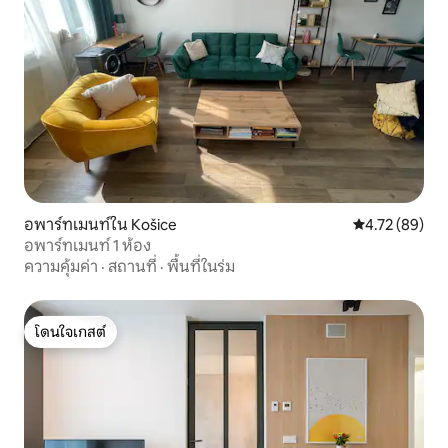
อพาร์ทเมนท์ใน Košice
คะแนนเฉลี่ย 4.
4.72 (89)
อพาร์ทเมนท์ 1 ห้อง
ความคุ้มค่า
·
สถานที่
·
พื้นที่ในร่ม
โดนใจเกสต์
โดนใจเกสต์