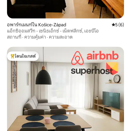
อพาร์ทเมนท์ใน Košice-Západ
คะแนนเฉลี่
5 (6)
แอ็กซิออมสวีท - เซนิธเอ็กซ์ - เน็ตฟลิกซ์, เอชบีโอ
สถานที่
·
ความคุ้มค่า
·
ความสะอาด
โดนใจเกสต์
โดนใจเกสต์ที่สุด