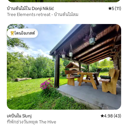
บ้านต้นไม้ใน Donji Nikšić
คะแนนเฉลี่ย
5 (11)
Tree Elements retreat - บ้านต้นไม้ลม
โดนใจเกสต์
โดนใจเกสต์ที่สุด
เคบินใน Slunj
คะแนนเฉลี่ย 4.
4.98 (43)
ที่พักช่วงวันหยุด The Hive