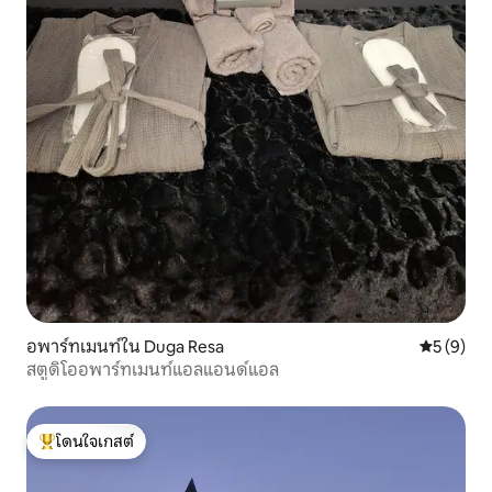
อพาร์ทเมนท์ใน Duga Resa
คะแนนเฉลี่
5 (9)
สตูดิโออพาร์ทเมนท์แอลแอนด์แอล
โดนใจเกสต์
โดนใจเกสต์ที่สุด