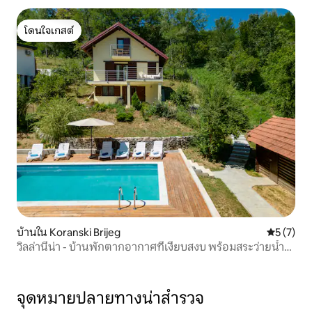
โดนใจเกสต์
โดนใจเกสต์
บ้านใน Koranski Brijeg
คะแนนเฉลี่
5 (7)
วิลล่านีน่า - บ้านพักตากอากาศที่เงียบสงบ พร้อมสระว่ายน้ำ
และซาวน่า
จุดหมายปลายทางน่าสำรวจ