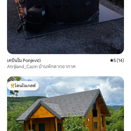
เคบินใน Ponjevići
คะแนนเฉลี่ย
5 (14)
Atrijland_Cazin บ้านพักตากอากาศ
โดนใจเกสต์
โดนใจเกสต์ที่สุด