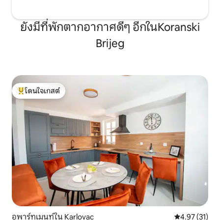
ยังมีที่พักตากอากาศดีๆ อีกในKoranski
Brijeg
โดนใจเกสต์
โดนใจเกสต์ที่สุด
อพาร์ทเมนท์ใน Karlovac
คะแนนเฉลี่ย 4.
4.97 (31)