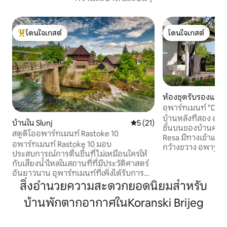
โดนใจเกสต์
โดนใจเกสต์
โดนใจเกสต์ที่สุด
โดนใจเกสต์
ห้องชุดรับรองแขก
čki Varoš
อพาร์ทเมนท์ "DUGA
สิ่งอำนวยความสะ
บ้านหลังที่สอง อพาร
บ้านใน Slunj
คะแนนเฉลี่ย 5 จาก 5, 21 รีวิว
5 (21)
ชั้นบนของบ้านครอบ
สตูดิโออพาร์ทเมนท์ Rastoke 10
Resa มีทางเข้าแย
อพาร์ทเมนท์ Rastoke 10 มอบ
กว้างขวาง อพาร์ทเมนท์อยู่ห่างจาก
ประสบการณ์การตื่นขึ้นที่ไม่เหมือนใครให้
ชายหาดริมแม่น้ำโดย
กับเสียงน้ำไหลในสถานที่ที่มีประวัติศาสตร์
นาที และห่างจากใจกลา
อันยาวนาน อพาร์ทเมนท์ที่เพิ่งได้รับการ
ชุดทั้งหลังได้รับ
ปรับปรุงใหม่นี้เคยเป็นบ้านของครอบครัวผู้
สิ่งอำนวยความสะดวกยอดนิยมสำหรับ
เชื้ออย่างทั่วถึงเ
ผลิตข้าวสาลีรายใหญ่ ซึ่งเป็นสถานที่พบปะ
ผู้เข้าพักที่มีสัตว์เล
บ้านพักตากอากาศในKoranski Brijeg
สำหรับคนท้องถิ่นและนักเดินทาง และ
เติม 10 ยูโรต่อคืนสำหร
เป็นการผสมผสานระหว่างประเพณีและ
ธรรมเนียมนี้แยกจาก
ความซับซ้อน ไม่ว่าคุณจะเลือกพักผ่อนแบบ
Airbnb ของคุณ และ