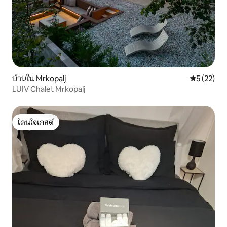
บ้านใน Mrkopalj
คะแนนเฉลี่ย
5 (22)
LUIV Chalet Mrkopalj
โดนใจเกสต์
โดนใจเกสต์