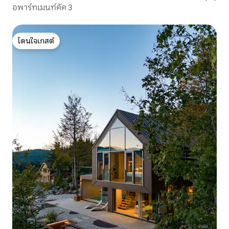
อพาร์ทเมนท์คัค 3
โดนใจเกสต์
โดนใจเกสต์