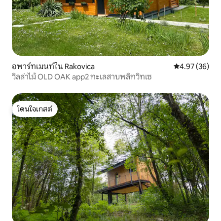
อพาร์ทเมนท์ใน Rakovica
คะแนนเฉลี่ย 4.
4.97 (36)
วิลล่าไม้ OLD OAK app2 ทะเลสาบพลิทวิทเซ
โดนใจเกสต์
โดนใจเกสต์