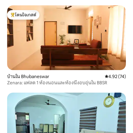
โดนใจเกสต์
โดนใจเกสต์ที่สุด
บ้านใน Bhubaneswar
คะแนนเฉลี่ย 4.
4.92 (74)
Zenara: แฟลต 1 ห้องนอนและห้องนึ่งอบอุ่นใน BBSR