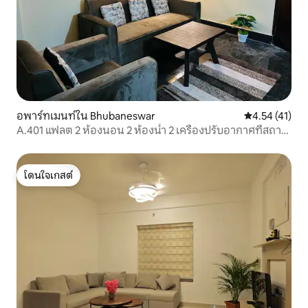
อพาร์ทเมนท์ใน Bhubaneswar
คะแนนเฉลี่ย 4.
4.54 (41)
A.401 แฟลต 2 ห้องนอน 2 ห้องน้ำ 2 เครื่องปรับอากาศที่สถานี
รถไฟภูบเนศวร
โดนใจเกสต์
โดนใจเกสต์