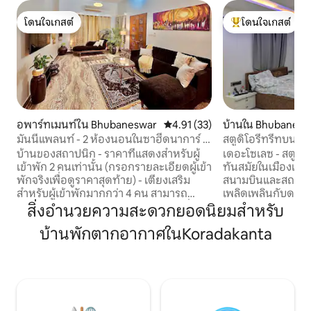
โดนใจเกสต์
โดนใจเกสต์
โดนใจเกสต์
โดนใจเกสต์ที่สุด
อพาร์ทเมนท์ใน Bhubaneswar
คะแนนเฉลี่ย 4.91 จาก 5, 33 รีวิว
4.91 (33)
บ้านใน Bhubanesw
มันนี่แพลนท์ - 2 ห้องนอนในซาฮีดนาการ์ -
สตูดิโอรีทรีทบนดาด
ใจกลางเมือง
เมืองเก่า ลิงการาช
บ้านของสถาปนิก - ราคาที่แสดงสำหรับผู้
เดอะโซเลซ - สตูดิโ
เข้าพัก 2 คนเท่านั้น (กรอกรายละเอียดผู้เข้า
ทันสมัยในเมืองเก่
พักจริงเพื่อดูราคาสุดท้าย) - เตียงเสริม
สนามบินและสถานีรถ
สำหรับผู้เข้าพักมากกว่า 4 คน สามารถ
เพลิดเพลินกับดาดฟ
รองรับได้สูงสุด 10 คนโดยมีค่าใช้จ่ายเพิ่ม
ลานกลางแจ้ง เครื่อ
สิ่งอำนวยความสะดวกยอดนิยมสำหรับ
เติม ⚠️การใช้เครื่องปรับอากาศในห้องนั่ง
ครัวแบบแยกส่วนที่
บ้านพักตากอากาศในKoradakanta
เล่นมีค่าใช้จ่าย ห้องนั่งเล่น 2 ห้อง เครื่อง
เข้าพักส่วนตัวที่มีเ
ปรับอากาศ -800 บาท เครื่องปรับอากาศ
อำนวยความสะดวกที
หนึ่งเครื่อง - 500 รูปี ⚠️เช็กอินก่อน 21.00 น.
แนะนำจากคนท้องถิ่
🇮🇳การตกแต่งภายในตามธีม ใจกลาง🏙️
และการเดินทาง สถ
เมือง เป็นมิตรกับ❤️คู่รัก 🌿 XL กว้างขวาง 2
วงจรปิดในย่านที่เง
ห้องนอน ❄️เครื่องปรับอากาศในห้องนั่งเล่น
ที่มาเยือนวัด ผู้เข้า