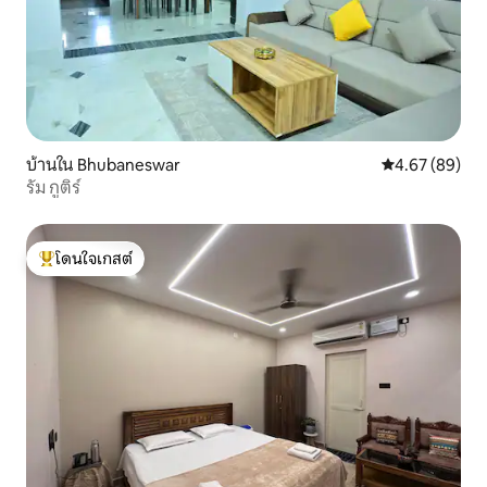
บ้านใน Bhubaneswar
คะแนนเฉลี่ย 4.
4.67 (89)
รัม กูติร์
โดนใจเกสต์
โดนใจเกสต์ที่สุด