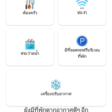
และห้องนอน ทำเล📍ดีเยี่ยม Wi-Fi 💯ที่เร็ว
เพื่อธุรกิจ และการเ
เน็ตฟลิก🖥️ซ์ฟรี อพาร์ทเมนท์ชั้นล่าง 👑
ต้องการความสะด
จัดการโดยเจ้าของที่พักดีเด่น👌
และการเข้าถึงสถานท
ห้องครัว
Wi-Fi
อย่างรวดเร็ว
มีที่จอดรถฟรีบริเวณ
สระว่ายน้ำ
ที่พัก
เครื่องปรับอากาศ
ยังมีที่พักตากอากาศดีๆ อีก