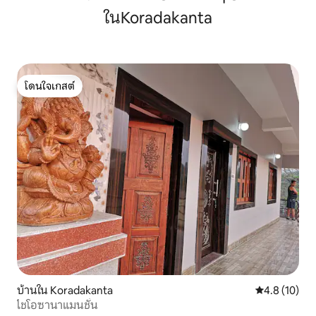
ในKoradakanta
โดนใจเกสต์
โดนใจเกสต์
บ้านใน Koradakanta
คะแนนเฉลี่ย 4
4.8 (10)
ไชโอซานาแมนชั่น