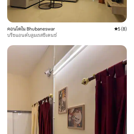
คอนโดใน Bhubaneswar
คะแนนเฉลี่
5 (8)
บรีซแอนด์บลูมเรสซิเดนซ์