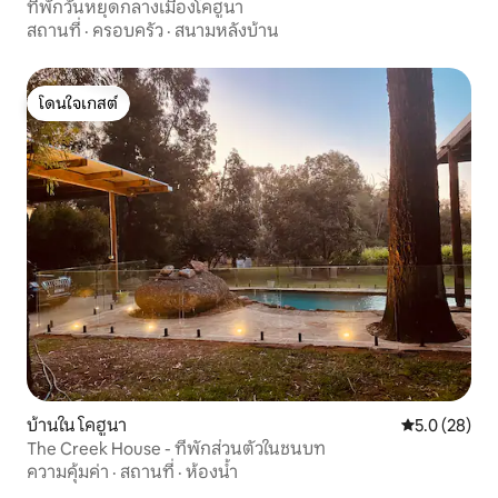
ที่พักวันหยุดกลางเมืองโคฮูนา
สถานที่
·
ครอบครัว
·
สนามหลังบ้าน
โดนใจเกสต์
โดนใจเกสต์
บ้านใน โคฮูนา
คะแนนเฉลี่ย 5
5.0 (28)
The Creek House - ที่พักส่วนตัวในชนบท
ความคุ้มค่า
·
สถานที่
·
ห้องน้ำ