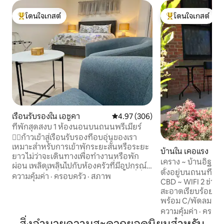
โดนใจเกสต์
โดนใจเกสต์
โดนใจเกสต์ที่สุด
โดนใจเกสต์ที่สุด
เรือนรับรองใน เอชูคา
คะแนนเฉลี่ย 4.97 จาก 5, 306 รีวิว
4.97 (306)
ที่พักสุดสงบ 1 ห้องนอนบนถนนพรีเมียร์
🏳️‍🌈ก้าวเข้าสู่เรือนรับรองที่อบอุ่นของเรา
เหมาะสำหรับการเข้าพักระยะสั้นหรือระยะ
บ้านใน เคอแรง
ยาว ไม่ว่าจะเดินทางเพื่อทำงานหรือพัก
เคราง ~ บ้านอิฐ 2 
ผ่อน เพลิดเพลินไปกับห้องครัวที่มีอุปกรณ์
ตั้งอยู่บนถนนที่เ
ครบครัน พื้นที่รับประทานอาหาร พื้นที่นั่ง
ความคุ้มค่า
·
ครอบครัว
·
สภาพ
CBD ~ WIFI 2 ช่วงต
เล่นที่สะดวกสบาย ห้องนอน ห้องน้ำที่
สะอาดเรียบร้อย * ห
สะอาด และห้องซักรีดที่สะดวกสบาย
พร้อม C/พัดลม * ห้
ทำความสะอาดอย่างหมดจดเพื่อความ
เตียงพร้อมพัดลม C/
ความคุ้มค่า
·
ครอบค
สะดวกสบายของคุณ และมีที่จอดรถที่
ผ้าห่มไฟฟ้าผ้าคลุม
ปลอดภัยให้บริการ ขับรถเพียงไม่กี่นาทีจาก