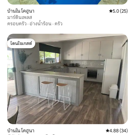
บ้านใน โคฮูนา
คะแนนเฉลี่ย 5
5.0 (25)
มาร์ตินเพลส
ครอบครัว
·
อ่างน้ำร้อน
·
ครัว
โดนใจเกสต์
โดนใจเกสต์
บ้านใน โคฮูนา
คะแนนเฉลี่ย 4.
4.88 (34)