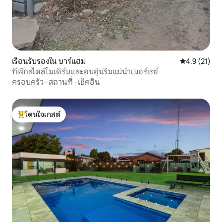
เรือนรับรองใน บาร์แฮม
คะแนนเฉลี่ย 4
4.9 (21)
ที่พักสไตล์โมเดิร์นและอบอุ่นริมแม่น้ำเมอร์เรย์
ครอบครัว
·
สถานที่
·
เช็คอิน
โดนใจเกสต์
โดนใจเกสต์ที่สุด