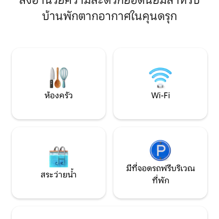
สิ่งอำนวยความสะดวกยอดนิยมสำหรับ
อบอุ่นมีหมอนให้เลือ
ใจกลางอีชูคา ที่พักแห่งนี้เป็นการผสมผสาน
บ้านพักตากอากาศในคุนดรุก
ขนหนู Canningvale
ที่สมบูรณ์แบบของความสบายและความ
และโต๊ะรีดผ้า * 
สะดวกสบาย ต้องการห้องนอนที่สองไหม?
ส่วนในคิทเช่นเลานจ์
ดูที่พักแห่งที่สองของที่พักแห่งนี้ในส่วน “พบ
~ เครื่องปิ้งขนมปั
กับเจ้าของที่พัก”
ชงกาแฟฯลฯ หมายเหต
เพราะเป็นถนนที่เง
ห้องครัว
Wi-Fi
มีที่จอดรถฟรีบริเวณ
สระว่ายน้ำ
ที่พัก