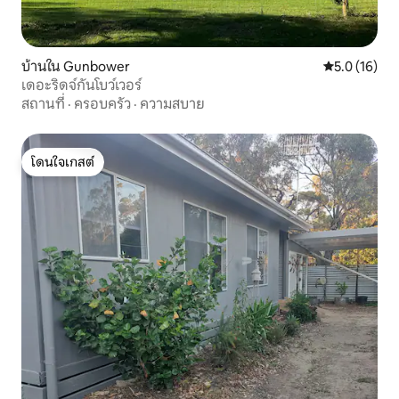
บ้านใน Gunbower
คะแนนเฉลี่ย 5
5.0 (16)
เดอะริดจ์กันโบว์เวอร์
สถานที่
·
ครอบครัว
·
ความสบาย
โดนใจเกสต์
โดนใจเกสต์