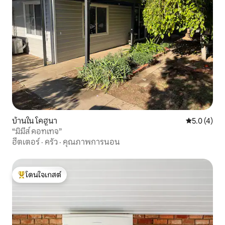
บ้านใน โคฮูนา
คะแนนเฉลี่ย 
5.0 (4)
“มิมีส์ คอทเทจ”
ฮีตเตอร์
·
ครัว
·
คุณภาพการนอน
โดนใจเกสต์
โดนใจเกสต์ที่สุด