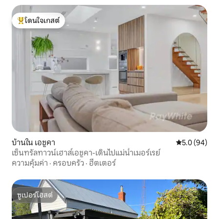
โดนใจเกสต์
โดนใจเกสต์ที่สุด
บ้านใน เอชูคา
คะแนนเฉลี่ย 5
5.0 (94)
เซ็นทรัลทาวน์เฮาส์เอชูคา-เดินไปแม่น้ำเมอร์เรย์
ความคุ้มค่า
·
ครอบครัว
·
ฮีตเตอร์
ซูเปอร์โฮสต์
ซูเปอร์โฮสต์