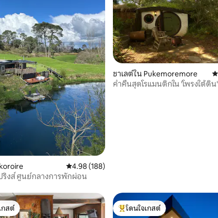
46 รีวิว
ชาเลต์ใน Pukemoremore
ค
ค่ำคืนสุดโรแมนติกใน 'โพรงใต้ดิน'
koroire
คะแนนเฉลี่ย 4.98 จาก 5, 188 รีวิว
4.98 (188)
ปริงส์ ศูนย์กลางการพักผ่อน
เกสต์
โดนใจเกสต์
์ที่สุด
โดนใจเกสต์ที่สุด