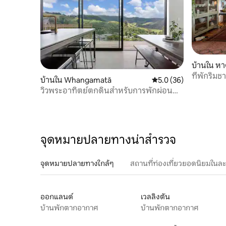
บ้านใน หา
ที่พักริมช
บ้านใน Whangamatā
คะแนนเฉลี่ย 5.0 จาก 5, 
5.0 (36)
วิวพระอาทิตย์ตกดินสำหรับการพักผ่อน
ของครอบครัวคุณ
จุดหมายปลายทางน่าสำรวจ
จุดหมายปลายทางใกล้ๆ
สถานที่ท่องเที่ยวยอดนิยมในล
ออกแลนด์
เวลลิงตัน
บ้านพักตากอากาศ
บ้านพักตากอากาศ