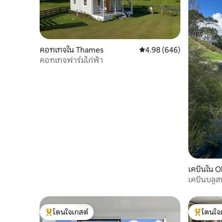
คอทเทจใน Thames
คะแนนเฉลี่ย 4.98 จาก 5, 6
4.98 (646)
คอทเทจฟาร์มไก่ฟ้า
เคบินใน O
เคบินบลูส
โดนใจเกสต์
โดนใจ
โดนใจเกสต์ที่สุด
โดนใจเกสต