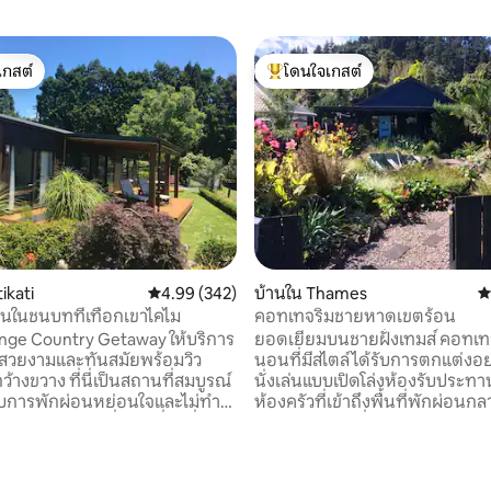
เกสต์
โดนใจเกสต์
์ที่สุด
โดนใจเกสต์ที่สุด
21 รีวิว
ikati
คะแนนเฉลี่ย 4.99 จาก 5, 342 รีวิว
4.99 (342)
บ้านใน Thames
ค
นในชนบทที่เทือกเขาไคไม
คอทเทจริมชายหาดเขตร้อน
nge Country Getaway ให้บริการ
ยอดเยี่ยมบนชายฝั่งเทมส์ คอทเทจ 1 ห้อง
่สวยงามและทันสมัยพร้อมวิว
นอนที่มีสไตล์ได้รับการตกแต่งอย
ว้างขวาง ที่นี่เป็นสถานที่สมบูรณ์
นั่งเล่นแบบเปิดโล่งห้องรับประ
บการพักผ่อนหย่อนใจและไม่ทำ
ห้องครัวที่เข้าถึงพื้นที่พักผ่อนกลา
อค้นพบสถานที่ท่องเที่ยวที่ไม่มีที่
รักได้โดยตรง ที่พักเงียบสงบห่
บย์ออฟเพลน ไม่ว่าจะเป็นวันขี้
สายหลักเดินเพียง 100 mtrs ไปย
ยหาดหรือกิจกรรมที่มีพลังอื่นๆ
และตกปลาได้อย่างง่ายดาย เพลิ
ทำได้น้อยหรือมากเท่าที่คุณ
กับเสียงนกพระอาทิตย์ขึ้นและเว