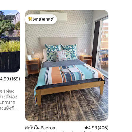
โดมใน T
โดนใจเกสต์
โดนใจเก
Te-Ana 
โดนใจเกสต์ที่สุด
โดนใจเก
หลบหนีไป
สถานที่พั
ท่ามกลางธ
เพียง 1.5
อากาศ ตั้งอยู่ที่จุดเริ่มต้นของ Kauearanga
Valley มี
แม่น้ำว่า
จักรยานหร
สปาขณะชม
ะแนนเฉลี่ย 4.99 จาก 5, 169 รีวิว
4.99 (169)
อ่านหนังส
บนเตาผิงแ
ที่สุด
่างดีห้อง
ทานอาหาร
งแจ้งที่น่า
างจากถนน
ังชายหาด
ดเพลินไป
เคบินใน Paeroa
คะแนนเฉลี่ย 4.93 จาก 5, 
4.93 (406)
ลากลางวัน