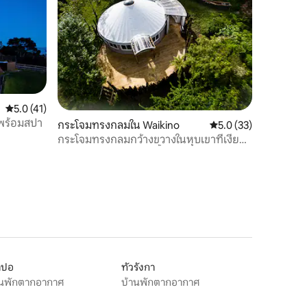
คะแนนเฉลี่ย 5.0 จาก 5, 41 รีวิว
5.0 (41)
าพร้อมสปา
กระโจมทรงกลมใน Waikino
คะแนนเฉลี่ย 5.0 จาก 5,
5.0 (33)
กระโจมทรงกลมกว้างขวางในหุบเขาที่เงียบ
สงบและมีทางเข้าสู่แม่น้ำส่วนตัว
าปอ
ทัวรังกา
านพักตากอากาศ
บ้านพักตากอากาศ