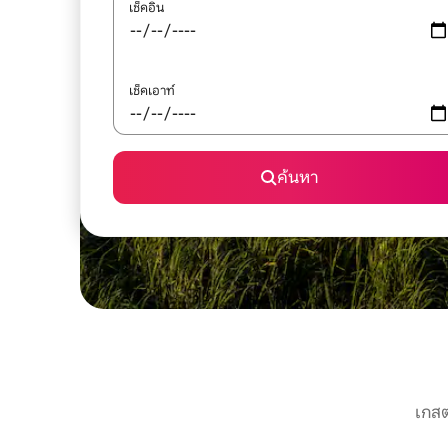
เช็คอิน
เช็คเอาท์
ค้นหา
เกสต