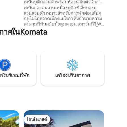
เคบินบูติกส่วนตัวพร้อมห้องน้ำในตัว 2 นาที
งของบ้าน
ถึงตัวเมือง!
เคบินของคนงานเหมืองบูติกที่เงียบสงบ
วยความ
สวนส่วนตัว เหมาะสำหรับการพักผ่อนสั้นๆ
และชม
อยู่ไม่ไกลจากเมืองแปโรอา สิ่งอำนวยความ
ะสวนริม
สะดวกที่ทันสมัยทั้งหมด เช่น สมาร์ททีวี Wi-
Fi เครื่องปรับอากาศ ปั๊มความร้อน ห้องน้ำใน
ากาศในKomata
ตัว และครัวเล็ก สวนส่วนตัว ผ้าปูที่นอนและ
ผ้าขนหนูคุณภาพดี มาถึงตามสะดวกของ
คุณพร้อมทางเข้ากล่องล็อค มีโรงปั่น
จักรยานและที่จอดรถริมถนน เงียบสงบแต่
อยู่ใกล้เมืองมาก! ฐานที่สมบูรณ์แบบในการ
สำรวจ Coromandel ไม่ว่าคุณจะต้องการ
พักผ่อนชาร์จพลังหรือจุดประกายการผจญ
ภัย!
ฟรีบริเวณที่พัก
เครื่องปรับอากาศ
โดนใจเกสต์
โดนใจเกสต์