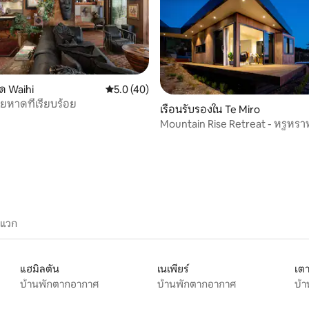
ด Waihi
คะแนนเฉลี่ย 5.0 จาก 5, 40 รีวิว
5.0 (40)
ายหาดที่เรียบร้อย
36 รีวิว
เรือนรับรองใน Te Miro
Mountain Rise Retreat - หรูหร
ะแวก
แฮมิลตัน
เนเพียร์
เต
บ้านพักตากอากาศ
บ้านพักตากอากาศ
บ้