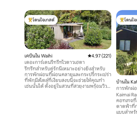
โดนใจเกสต์
โดนใจ
โดนใจเกสต์ที่สุด
โดนใจเกสต
เคบินใน Waihi
คะแนนเฉลี่ย 4.97 จาก 5, 2
4.97 (221)
เดอะการ์เดนรีทรีทไวตาวเฮตา
รีทรีทสำหรับคู่รักนี้เหมาะอย่างยิ่งสำหรับ
การพักผ่อนที่ผ่อนคลายและกระปรี้กระเปร่า
ที่พักมีสไตล์ที่เงียบสงบนี้จะช่วยให้คุณทำ
บ้านใน Kat
เช่นนั้นได้ ตั้งอยู่ในสวนที่สวยงามพร้อมวิว
การพักผ่อ
เนินเขาใกล้เคียงการเดินป่าที่ยอดเยี่ยมและ
Kaimai Ra
การเดินเล่นริมแม่น้ำในบริเวณใกล้เคียงสิ่ง
คอทเทจที
อื่นที่คุณต้องการสำหรับการพักผ่อนนั้น
ดาดฟ้าที่ก
เคบินที่มีสิ่งอำนวยความสะดวกครบครัน
แบบสำหรั
พร้อมสิ่งอำนวยความสะดวกที่ทันสมัย
อะไรเลยหรื
ทั้งหมด ห้องครัวพร้อมสิ่งอำนวยความ
สิ้นสุดในเ
สะดวกในการทำอาหารและทุกอย่างที่คุณ
เกียจบนชา
ต้องการ เตียงควีนไซส์และห้องน้ำด้านในมี
คุณสามารถ