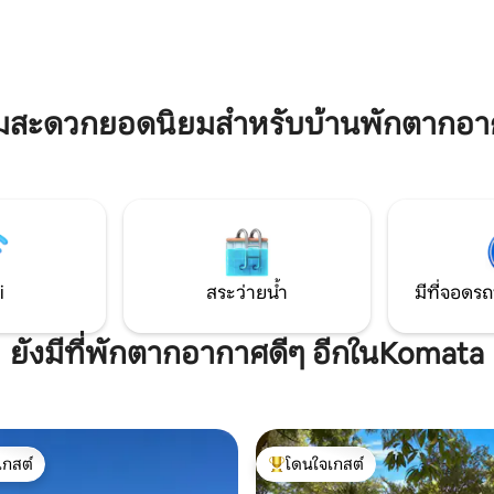
ู่ฮันนีมูนเพลิดเพลินไปกับการพัก
ในสวนเขตร้อนที่ร่มรื่นที่ด้านหลั
นส่วนตัวและงดงามด้วยค่ำคืนที่
พร้อมที่นั่งกลางแจ้งและสิ่งอำน
วยดวงดาวในห้องอาบน้ำกลางแจ้ง
สะดวกในการรับประทานอาหาร
ักแก้ว (เสื้อคลุม) ซึ่งสามารถใช้ได้
พระอาทิตย์ตกดินจากดาดฟ้าแล
ี
ชายฝั่งหน้าบ้าน
ามสะดวกยอดนิยมสำหรับบ้านพักตากอ
i
สระว่ายน้ำ
มีที่จอดรถ
ยังมีที่พักตากอากาศดีๆ อีกในKomata
เกสต์
โดนใจเกสต์
์ที่สุด
โดนใจเกสต์ที่สุด