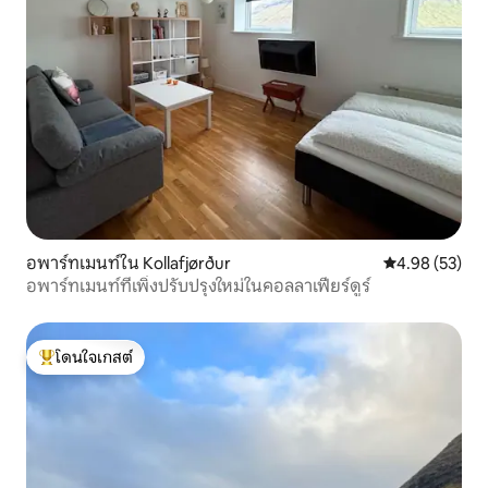
อพาร์ทเมนท์ใน Kollafjørður
คะแนนเฉลี่ย 4.
4.98 (53)
อพาร์ทเมนท์ที่เพิ่งปรับปรุงใหม่ในคอลลาเฟียร์ดูร์
โดนใจเกสต์
โดนใจเกสต์ที่สุด