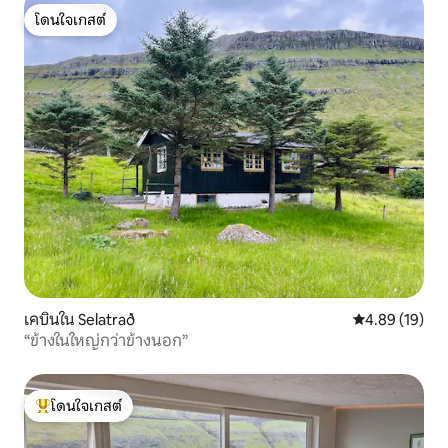
โดนใจเกสต์
โดนใจเกสต์
เคบินใน Selatrað
คะแนนเฉลี่ย 4.
4.89 (19)
“ข้างในใหญ่กว่าข้างนอก”
โดนใจเกสต์
โดนใจเกสต์ที่สุด