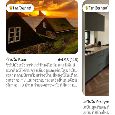
โดนใจเกสต์
โดนใจเกสต์
โดนใจเกสต์ที่สุด
โดนใจเกสต์ที่สุด
บ้านใน Bøur
คะแนนเฉลี่ย 4.98 จาก 5, 146 รีวิว
4.98 (146)
วิวไปยังดรังการ์นาร์ ทินด์โฮล์ม และมีคินส์
แนวคิดนี้ได้รับการเลี้ยงดูและเติบโตมาเป็น
เวลาหลายปีเราเริ่มสร้างบ้านสี่หลังนี้ในเดือน
มกราคม '17 และพวกเขาจะเสร็จสิ้นในเดือน
มีนาคม' 18 บ้านเก่าของชาวฟาโรห์มีความ
สอดคล้องกับภูมิทัศน์โดยรวมของชาว
ฟาโรห์และเราได้กำหนดเป้าหมายการ
ก่อสร้าง/อาคารโบราณนี้ตามธรรมชาติ ชั้น
เคบินใน Streymne
ล่าง: ห้องครัวและห้องนั่งเล่นในห้องเดียว
เคบินสุดพิเศษทันส
ปิดท้ายห้องน้ำ ชั้นบนสุด: ห้องนอนใหญ่ 1
เคบินที่สร้างใหม่ทั
ห้องมีไว้สำหรับผู้ใหญ่ 2 คนและพื้นที่โล่ง