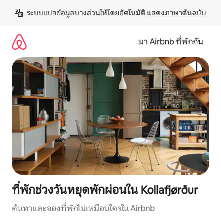
ข้าม
ระบบแปลข้อมูลบางส่วนให้โดยอัตโนมัติ 
แสดงภาษาต้นฉบับ
ไป
ยัง
เนื้อหา
มา Airbnb ที่พักกัน
ที่พักช่วงวันหยุดพักผ่อนใน Kollafjørður
ค้นหาและจองที่พักไม่เหมือนใครใน Airbnb