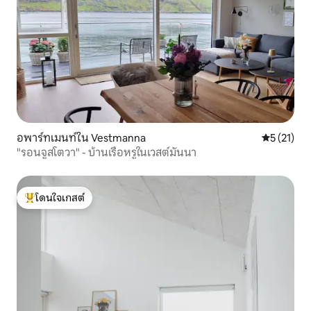
อพาร์ทเมนท์ใน Vestmanna
คะแนนเฉลี่ย
5 (21)
"รอนจูสโตวา" - บ้านเรือหรูในเวสต์มันนา
โดนใจเกสต์
โดนใจเกสต์ที่สุด