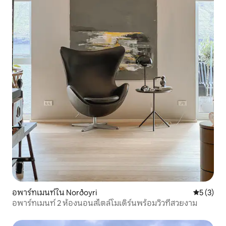
อพาร์ทเมนท์ใน Norðoyri
คะแนนเฉลี่
5 (3)
อพาร์ทเมนท์ 2 ห้องนอนสไตล์โมเดิร์นพร้อมวิวที่สวยงาม