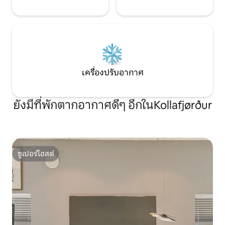
เครื่องปรับอากาศ
ยังมีที่พักตากอากาศดีๆ อีกในKollafjørður
ซูเปอร์โฮสต์
ซูเปอร์โฮสต์