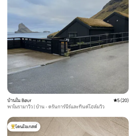
บ้านใน Bøur
คะแนนเฉลี่ย
5 (20)
พาโนรามาวิว | บ้าน - ดรันการ์นีร์และทินด์โฮล์มวิว
โดนใจเกสต์
โดนใจเกสต์ที่สุด