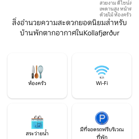
สวยงาม ดีไซน์สไตล
สำหรับนอนสำหรับผู้ใหญ่อีก 2 คน ทิวทัศน์
เพดานสูง หน้าต่า
จากบ้านถือเป็นหนึ่งในสิ่งที่ดีที่สุดในหมู่
ด้วยไม้ ห้องครัวเต
เกาะฟาโร เป้าหมายของเราคือการมอบ
ตัว เหมาะสำหรับครอ
สิ่งอำนวยความสะดวกยอดนิยมสำหรับ
ประสบการณ์ที่การันตีคุณภาพให้กับผู้เข้า
ทางเดี่ยว หรือคนทำ
พักของเราและสร้างความสะดวกสบายสูง
บ้านพักตากอากาศในKollafjørður
ใจกลางหมู่เกาะแฟโร
สุดต้อนรับ Anita & Tróndur:)
สวยงาม หมู่บ้านท้อ
เที่ยวที่ห้ามพลาด 
แบบสำหรับการเข้าพ
ผ่อนระยะยาว ทำเลที
ปั่นจักรยาน ตกปลา ว
(พร้อมให้เช่าตั้งแต่ว
ห้องครัว
Wi-Fi
มีที่จอดรถฟรีบริเวณ
สระว่ายน้ำ
ที่พัก